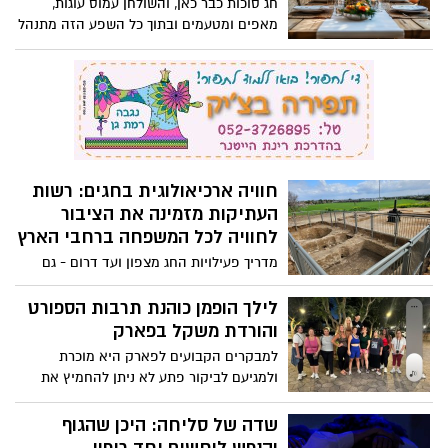
מדריך פעילויות החג מצפון ועד דרום - גם
בחינם >>>
לילך הופמן כוהנת תרבות הספורט
והורדת משקל בפארק
למבקרים הקבועים לפארק היא מוכרת
ולמגיעם לביקור פתע לא ניתן להחמיץ את
כדור האנרגיה הבלנדיני שמרכז סביבו כ10
מתאמנים שמתחלפים כל שעה עגולה
שדה של סליחה: היכן שהגוף
והנפש לוחשים יחד ריפוי
סרט תיעודי חדש ומחקר קליני נדיר חושפים
מסע פנימי שמעניק לחולים ומחלימים לא רק
תקווה – אלא התחלה של חיים אחרים
בר 360: הכירו את הרופטופ החדש
של רמת גן
המקום הכי חם ויפה ברמת גן: הכירו את
הרופטופ החדש שמשדרג את חוויית הלילה
של העיר