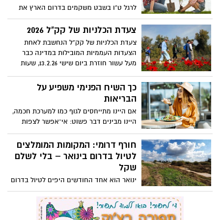
היינו מבינים דבר פשוט: אי־אפשר לצפות
להתנהגות חדשה כשהפקודות נשארות ישנות.
כשמדברים אל הגוף בשפה של אשמה
חורף דרומי: המקומות המומלצים
וביקורת, קשה לבנות הרגלים בריאים ויציבים
לטיול בדרום בינואר – בלי לשלם
לאורך זמן.
שקל
ינואר הוא אחד החודשים היפים לטיול בדרום
הארץ: מזג אוויר נוח, פריחה מדברית נדירה,
נחלים זורמים ושקט שמחזיר את הטבע
למרכז. רגע לפני עומסי האביב – זה הזמן
לצאת לטיול, וגם בלי לפתוח את הארנק.
אירועי חנוכה של קק"ל
אירועי חנוכה בצפון הנגב והדרום