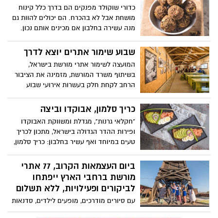
"חקלאי גרנות", מגדלת ומשווקת האבוקדו
ופירות ההדר הגדולה בישראל, מתכון לכריך
טעים במיוחד ואף עשיר בחלבון: כריך סלמון,
אבוקדו וביצה. הכריך קל להכנה, יכול
להתאים כארוחת בוקר או ערב, או כמנת
ביום העצמאות הקרוב, 77 אתרי
ביניים במסגרת תפריט מאוזן, ליחיד ולזוג.
מורשת ברחבי הארץ ייפתחו
לביקורים ופעילויות, ללא תשלום
עם סיורים מודרכים, מופעים לילדים, סדנאות
יצירה, מפגשים עם אמנים וסופרים, הכרות עם
משחקים וחפצים של פעם, מיצגים אורקוליים
ועוד.
אירוע מיוחד ומרגש לציון יום
הזיכרון לשואה ולגבורה- כניסה
חינם
אירוע ייחודי לציון יום השואה יתקיים במוזאון
הנגב לאמנות בבאר שבע, ביום השואה.