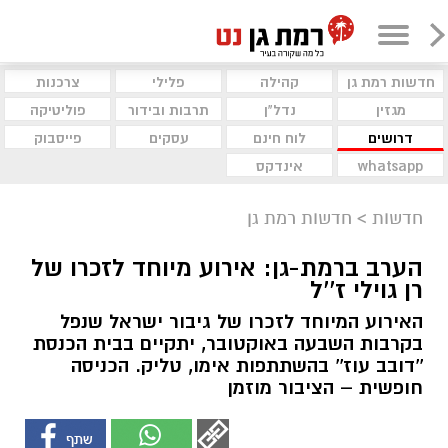
חדשות רמת גן
קהילה
פלילי
צרכנות
מגזין
נדל"ן
תרבות ובידור
פוליטיקה
דרושים
לוח חינם
עסקים
פייסבוק
whatsapp
אינדקס
חדשות
>
חדשות רמת גן
הערב ברמת-גן: אירוע מיוחד לזכרו של
רן גוילי ז''ל
האירוע המיוחד לזכרו של גיבור ישראל שנפל
בקרבות השבעה באוקטובר, יתקיים בבית הכנסת
''דובב עוז'' בהשתתפות אימו, טליק. הכניסה
חופשית – הציבור מוזמן