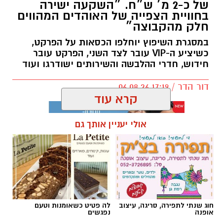
של כ-2 מ׳ ש״ח. ״השקעה ישירה
בחוויית הצפייה של האוהדים המהווים
חלק מהקבוצה״
במסגרת השיפוץ יוחלפו הכסאות על הפרקט,
כשיציע ה-VIP עובר לצד השני, הפרקט עובר
חידוש, חדרי ההלבשה והשירותים ישודרגו ועוד
דור הדר / 17:19 06.08.26
קרא עוד
אולי יעניין אותך גם
תגים:
כרמל שאמה הכהן
,
מכבי עירוני רמת גן
,
זיסמן
אולם זיסמן ברמת גן, אולמה הביתי של מכבי
קבוצת כנען רמת-גן, שנחנך ב-1993, עובר בימים
חוג שנתי לתפירה, סריגה, עיצוב
לה פטיט כשאומנות וטעם
אלו שיפוץ משמעותי לקראת עונת המשחקים
אופנה
נפגשים