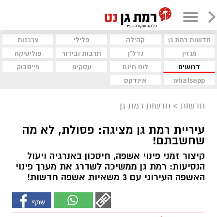
חדשות רמת גן
קהילה
פלילי
צרכנות
מגזין
נדל"ן
תרבות ובידור
פוליטיקה
דרושים
לוח חינם
עסקים
פייסבוק
whatsapp
אינדקס
חדשות
>
חדשות רמת גן
עיריית רמת גן מציגה: פסולת, לא מה
שחשבתם!
קיצור זמני פינוי אשפה, חיסכון באנרגיה ויעול
הנסיעות: רמת גן ממשיכה לשדרג את מערך פינוי
האשפה העירוני עם 3 משאיות אשפה חדשות!