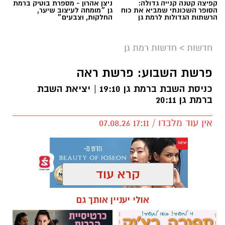
קפיצה קטנה קנייה גדולה:
ניצן אהרון - מספרת בוטיק ברמת
הסופר השכונתי שמביא את כוח
גן ״מומחה לעיצוב שיער,
הרשתות הגדולות לרמת גן
החלקות, וצבעים״
חדשות
>
חדשות רמת גן
פרשת השבוע: פרשת ראה
כניסת השבת ברמת גן 19:10 | יציאת השבת
ברמת גן 20:11
אין עוד מלבדו / 17:11 07.08.26
קרא עוד
תגים:
פרשת השבוע
,
זמני כניסת השבת ברמת גן
אולי יעניין אותך גם