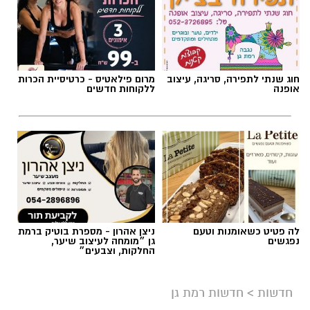
חוג שנתי לתפירה, סריגה, עיצוב
מרום פילאטיס - כרטיסיית הכרות
אופנה
ללקוחות חדשים
אילוסטרציה AI
לה פטיט כשאומנות וטעם
ניצן אהרון - מספרת בוטיק ברמת
הברכה מתחילה הרבה לפני הנס
נפגשים
גן ״מומחה לעיצוב שיער,
החלקות, וצבעים״
כולנו ממתינים לנס הגדול.
לישועה.
חדשות
>
חדשות רמת גן
לרפואה.