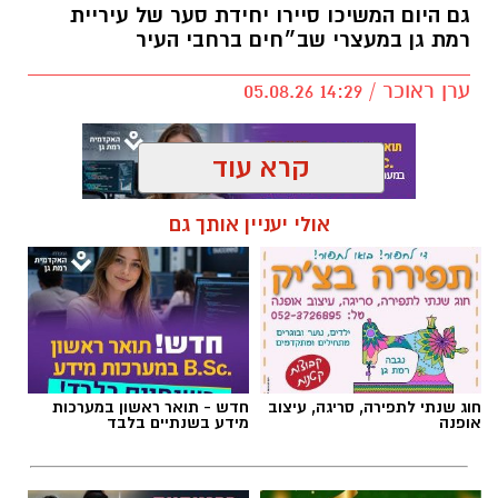
גם היום המשיכו סיירו יחידת סער של עיריית
רמת גן במעצרי שב״חים ברחבי העיר
ערן ראוכר / 14:29 05.08.26
קרא עוד
אולי יעניין אותך גם
תגים:
יחידת סע״ר רמת גן
,
העסקת שב״חים רמת גן
חוג שנתי לתפירה, סריגה, עיצוב
חדש - תואר ראשון במערכות
אופנה
מידע בשנתיים בלבד