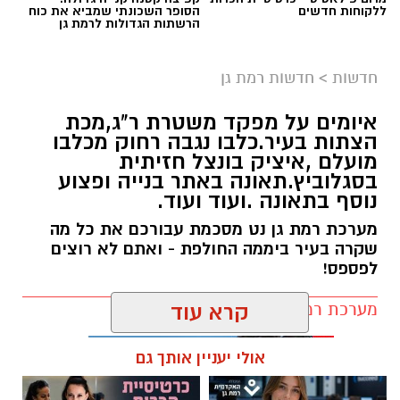
ללקוחות חדשים
הסופר השכונתי שמביא את כוח
הרשתות הגדולות לרמת גן
חדשות
>
חדשות רמת גן
איומים על מפקד משטרת ר"ג,מכת
הצתות בעיר.כלבו נגבה רחוק מכלבו
מועלם ,איציק בונצל חזיתית
בסגלוביץ.תאונה באתר בנייה ופצוע
נוסף בתאונה .ועוד ועוד.
מערכת רמת גן נט מסכמת עבורכם את כל מה
שקרה בעיר ביממה החולפת - ואתם לא רוצים
לפספס!
מערכת רמת גן נט / 20:22 09.08.26
קרא עוד
אולי יעניין אותך גם