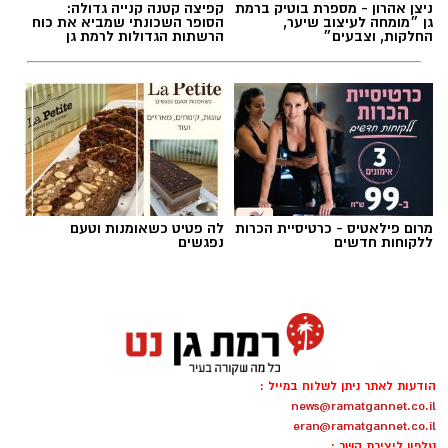
ניצן אהרון - מספרת בוטיק ברמת
קפיצה קטנה קנייה גדולה:
משטרת רמת גן-בני ברק
גן ״מומחה לעיצוב שיער,
הסופר השכונתי שמביא את כוח
החלקות, וצבעים״
הרשתות הגדולות לרמת גן
____________________________________
רמת גן מכניסה: העסקה המדוברת של עולם
הנדל״ן סביב הפרויקט החדש ברמת גן
____________________________________
מרום פילאטיס - כרטיסיית הכרות
לה פטיט כשאומנות וטעם
הכלבו הוותיק שהיה מוקד לתושבי השכונה הפך
ללקוחות חדשים
נפגשים
לחנות לא מזמינה. השכנים זועמים
____________________________________
צילום: ויקיפדיה
מכת התאונות לא פוסקות - פעם באתרי הבנייה,
פעם בכבישי העיר
הסערה הפוליטית סביב עתידו של יואב סגלוביץ'
הודעות לאתר ניתן לשלוח במייל :
ממשיכה לעורר תגובות חריפות. איציק בונצל, אביו
news@ramatgannet.co.il
____________________________________
eran@ramatgannet.co.il
של סמ"ר עמית בונצל ז"ל שנפל בקרבות ברצועת
טלפון ליצירת קשר :