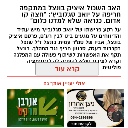
האב השכול איציק בונצל במתקפה
האירועים:
חריפה על יואב סגלוביץ': "חצה קו
אדום. כנראה שלא למדנו כלום"
לילה לוהט ברמת גן: הצתות במספר מוקדים בעיר
על רקע פרישתו של יואב סגלוביץ' מיש עתיד
____________________________________
והדיווחים על מגעים בינו לבין רע"ם, פרסם איציק
בונצל, אביו של סמ"ר עמית בונצל ז"ל שנפל
בקרבות בעזה, סרטון חריף נגד המהלך. בונצל
תקף את האפשרות לשיתוף פעולה עם המפלגה
וקרא לציבור שלא להעניק לה לגיטימציה
פוליטית
קרא עוד
אביב נקש / 16:19 09.08.26
אולי יעניין אותך גם
תגים:
איציק בונצל
,
יואב סגלוביץ'
נעצר חשוד באיומים על חייו של מפקד תחנת