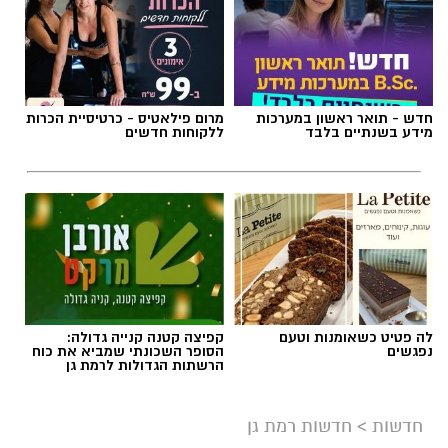
תגים:
חדשות רמת גן
חדש - תואר ראשון במערכות
מרום פילאטיס - כרטיסיית הכרות
מידע בשנתיים בלבד
ללקוחות חדשים
לה פטיט כשאומנות וטעם
קפיצה קטנה קנייה גדולה:
נפגשים
הסופר השכונתי שמביא את כוח
הרשתות הגדולות לרמת גן
אילוסטרציה AI
חדשות
>
חדשות רמת גן
כל מה שקרה ברמת גן ב-24 שעות - ריכוז