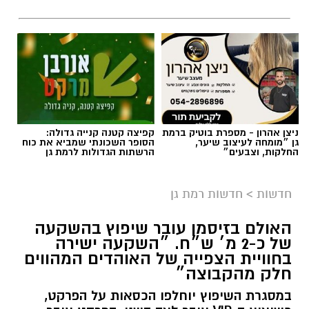
ניצן אהרון - מספרת בוטיק ברמת
קפיצה קטנה קנייה גדולה:
גן ״מומחה לעיצוב שיער,
הסופר השכונתי שמביא את כוח
צילום: כבאות והצלה לישראל
החלקות, וצבעים״
הרשתות הגדולות לרמת גן
חשד להצתה מכוונת ברמת גן: שלוש שריפות פרצו
חדשות
>
חדשות רמת גן
לפנות בוקר (שישי) בשלושה מוקדים סמוכים בעיר,
ובמהלכן נפגעו שבעה בני אדם באורח קל משאיפת
האולם בזיסמן עובר שיפוץ בהשקעה
עשן. חוקר דליקות של כבאות והצלה קבע כי קיים
של כ-2 מ׳ ש״ח. ״השקעה ישירה
חשד ממשי להצתה מכוונת וכי ייתכן קשר בין כלל
בחוויית הצפייה של האוהדים המהווים
האירועים.
חלק מהקבוצה״
במסגרת השיפוץ יוחלפו הכסאות על הפרקט,
האירוע החל בשריפה שפרצה בעץ דקל ובלובי של