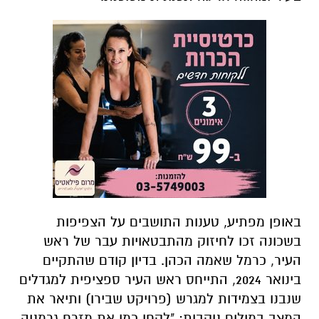
באופן מפתיע, טענות התושבים על הצפיפות
בשכונה זכו לחיזוק מהתבטאויות עבר של ראש
העיר, כרמל שאמה הכהן. בדיון קודם שהתקיים
בינואר 2024, התייחס ראש העיר ספציפית למגדלים
שנבנו בצמידות למגרש (פרויקט שבירו) ותיאר את
המצב במילים נוקבות: "לקחו כמו את מזרח גרמניה