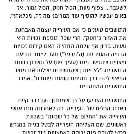
לשעבר... צפוף מוות, הכול חנוק, הכול גמור. אז
באים עכשיו להוסיף עוד מגורים? מה זה, מכלאה?".
התושבים טוענים כי אם העירייה עצמה מאבחנת
את האזור כ"חנוק", הרי שכל תוספת זכויות היא
טעות. בדיון אף עלתה התהייה האם קידום זכויות
הבנייה המופרזות (ה"מכפל") נועד לייתר תביעת
פיצויים שהגיש היזם (סעיף 197) על חשבון רווחת
התושבים. "לא ייתכן שהתושבים ישלמו את מחיר
הפיצוי ליזם דרך תוספת קומות מיותרת", אמרו
התושבים המתנגדים.
התושבים הצביעו על כך שפתרון הוגן כבר קיים
בארגז הכלים של העירייה. רק לאחרונה חגגו אנשי
העירייה את "החלום של כל שכונה" בשכונת
ראשונים, שם הצליחה העירייה לבטל בנייה במגרש
פרטי לטובת גינה ירוקה באמצעות ניוד זכויות