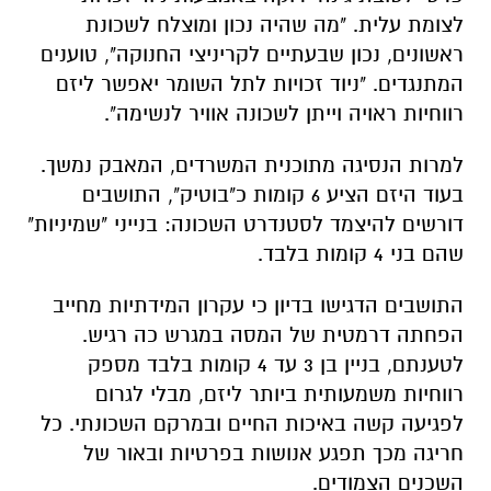
לצומת עלית. "מה שהיה נכון ומוצלח לשכונת
ראשונים, נכון שבעתיים לקריניצי החנוקה", טוענים
המתנגדים. "ניוד זכויות לתל השומר יאפשר ליזם
רווחיות ראויה וייתן לשכונה אוויר לנשימה".
למרות הנסיגה מתוכנית המשרדים, המאבק נמשך.
בעוד היזם הציע 6 קומות כ"בוטיק", התושבים
דורשים להיצמד לסטנדרט השכונה: בנייני "שמיניות"
שהם בני 4 קומות בלבד.
התושבים הדגישו בדיון כי עקרון המידתיות מחייב
הפחתה דרמטית של המסה במגרש כה רגיש.
לטענתם, בניין בן 3 עד 4 קומות בלבד מספק
רווחיות משמעותית ביותר ליזם, מבלי לגרום
לפגיעה קשה באיכות החיים ובמרקם השכונתי. כל
חריגה מכך תפגע אנושות בפרטיות ובאור של
השכנים הצמודים.