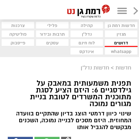
חדשות רמת גן
קהילה
פלילי
צרכנות
מגזין
נדל"ן
תרבות ובידור
פוליטיקה
דרושים
לוח חינם
עסקים
פייסבוק
whatsapp
אינדקס
חדשות
>
חדשות נדל"ן
תפנית משמעותית במאבק על
גילדסגיים 6: היזם הציע לסגת
מתוכנית המשרדים לטובת בניית
מגורים נמוכה
שינוי כיוון דרמטי הוצג בדיון שהתקיים בוועדה
המחוזית. היזם מסכים לבנייה נמוכה, השכנים
מבקשים להגביל אותו