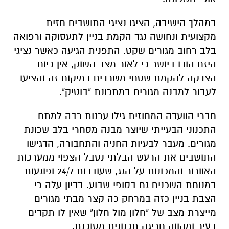
במהלך הישיבה, הציגו נציגי התושבים חזית
מקצועית ונחושה נגד הקמת בניין לתעסוקה ורפואה
בלב רחוב מגורים שקט. התפנית הגיעה כאשר נציגי
היזם הודו ביושר כי לאור מצב השוק, אין כיום
הצדקה להקמת שטחי משרדים במיקום זה והציעו
לעבור למבנה מגורים במתכונת "בוטיק".
חברי הוועדה המחוזית גילו ערנות רבה למתח
התכנוני הבעייתי שיוצר מבנה מסחרי בלב שכונת
מגורים. מעבר לבעיות החניה והתחבורה, הדגישו
התושבים את הרעש הבלתי נסבל הצפוי ממערכות
האוורור והמכונות על הגג, שעובדות 24/7 ופוגעות
במנוחת השכנים גם בסופי שבוע. בדיון עלה כי
הצבת בניין כזה במרחק כה קצר מבתי מגורים
מייצרת מצב של "חלון מול חלון" שאין לו תקדים
בעיר ומהווה חריגה תכנונית מסוכנת.