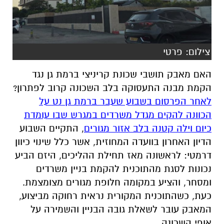
צילום: פרטי
האם מאבק תושבי שכונת קריניצי ברמת גן נגד
הקמת מבנה התעסוקה בלב השכונה קרוב לפתרון?
לאחר הפרסום בשבוע שעבר ברמת גן נט על
הכוונה להקים מגדל משרדים ב
מגרש שבו עומדת
כיום וילה קטנה בלב אזור מגורים
, התקיים השבוע
הדיון האחרון בוועדה המחוזית, אשר כלל שינוי כיוון
דרמטי: לראשונה מאז תחילת ההליכים, היזם הביע
נכונות לסגת מהתוכנית להקמת בניין משרדים
ומסחר, והציע במקומה חלופת מגורים מצומצמת.
כעת, כשהתוכנית המקורית נראית רחוקה מביצוע,
המאבק עובר לשאלת גובה הבניין והשמירה על
אופי השכונה.