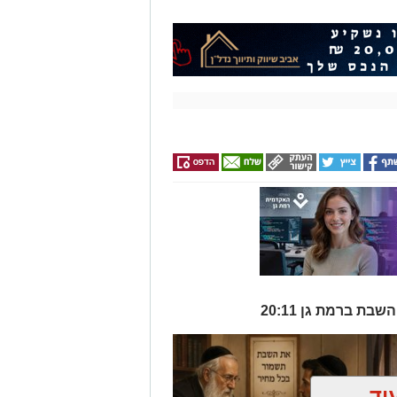
וד
ן אותך גם