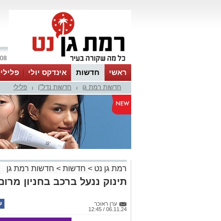
08 אוגוסט 2026 / 04:17
ראשי
חדשות
אינדקס יולי
פלילי
חדשות רמת גן
חדשות נדל"ן
פלילי
ווטסאפ
|
|
רמת גן נט
>
חדשות
>
חדשות רמת גן
תינוק ננעל ברכב בחניון מרום
ערן ראוכר
06.11.24 / 12:45