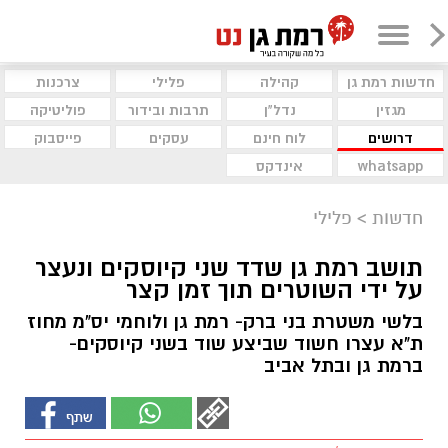
חדשות רמת גן
קהילה
פלילי
צרכנות
מגזין
נדל"ן
תרבות ובידור
פוליטיקה
דרושים
לוח חינם
עסקים
פייסבוק
whatsapp
אינדקס
חדשות
>
פלילי
תושב רמת גן שדד שני קיוסקים ונעצר
על ידי השוטרים תוך זמן קצר
בלשי משטרת בני ברק- רמת גן ולוחמי יס"מ מחוז
ת"א עצרו חשוד שביצע שוד בשני קיוסקים-
ברמת גן ובתל אביב