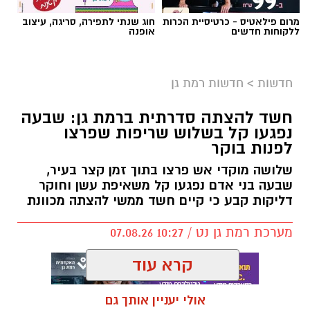
מרום פילאטיס - כרטיסיית הכרות
חוג שנתי לתפירה, סריגה, עיצוב
הברכה מתחילה הרבה לפני הנס
ללקוחות חדשים
אופנה
כולנו ממתינים לנס הגדול.
לישועה.
חדשות
>
חדשות רמת גן
לרפואה.
לשלום בית.
חשד להצתה סדרתית ברמת גן: שבעה
לפרנסה.
נפגעו קל בשלוש שריפות שפרצו
לילדים.
לפנות בוקר
לזיווג.
שלושה מוקדי אש פרצו בתוך זמן קצר בעיר,
אנחנו משוכנעים שהברכה תגיע ביום שבו המציאות
שבעה בני אדם נפגעו קל משאיפת עשן וחוקר
תשתנה.
דליקות קבע כי קיים חשד ממשי להצתה מכוונת
אבל פרשת ראה מגלה לנו מבט אחר.
מערכת רמת גן נט / 10:27 07.08.26
"רְאֵה אָנֹכִי נֹתֵן לִפְנֵיכֶם הַיּוֹם בְּרָכָה..."
שימו לב למילה אחת.
קרא עוד
"נותן".
לא "אתן".
אולי יעניין אותך גם
לא "אעניק".