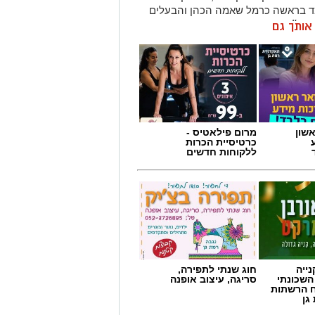
ומד בראשה כרמל שאמה הכהן והבעלים
ן ש״ח.
ן אותך גם
פרקט ובמקומם יותקנו יציעים חדשים.
היו ממוקמים שולחן המזכירות וספסלי
ציעים המרכזיים של האולם, מול מצלמות
סלים יותקנו יציעים חדשים.
 משחק נעימה והיא מתבצע תודות
שון
מרום פילאטיס -
ובלת מנכ״ל רשות הספורט העירונית
כרטיסיית הכרות
תגדל כמות המקומות ביציעים על הפרקט
ללקוחות חדשים
ייה
חוג שנתי לתפירה,
השכונתי
סריגה, עיצוב אופנה
 הרשתות
גן