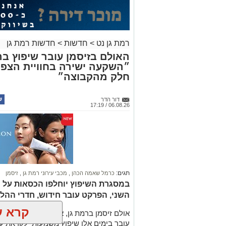
רמת גן נט
>
חדשות
>
חדשות רמת גן
״השקעה ישירה בחוויית הצפי
חלק מהקבוצה״
דור הדר
06.08.26 / 17:19
תגים:
כרמל שאמה הכהן
,
מכבי עירוני רמת גן
,
זיסמן
השני, הפרקט עובר חידוש, חדרי ההלב
קרא ע
עובר בימים אלו שיפוץ משמעותי לקראת