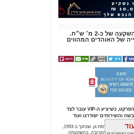
האולם בזיסמן עובר שיפוץ בהשקעה של כ-2 מ׳ ש״ח.
יה של האוהדים המהווים
במסגרת השיפוץ יוחלפו הכסאות על הפרקט, כשיציע ה-VIP עובר לצד
שה והשירותים ישודרגו ועוד
וד
אולם זיסמן ברמת גן, אולמה הביתי של מכבי קבוצת כנען רמת-גן, שנחנך ב-1993,
 עונת המשחקים הקרובה, בהשקעתה