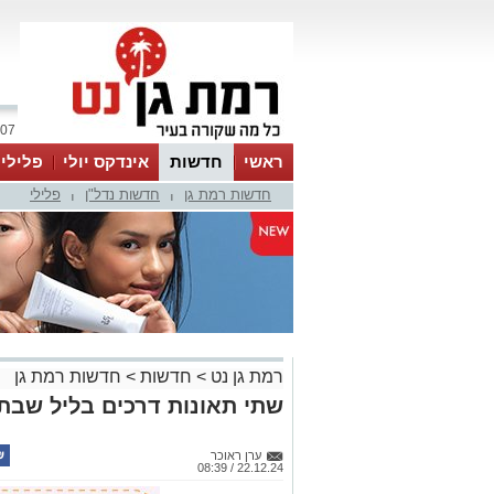
07 אוגוסט 2026 / 07:58
ראשי
חדשות
אינדקס יולי
פלילי
חדשות רמת גן
חדשות נדל"ן
פלילי
ווטסאפ
|
|
רמת גן נט
>
חדשות
>
חדשות רמת גן
שתי תאונות דרכים בליל שבת
ערן ראוכר
22.12.24 / 08:39