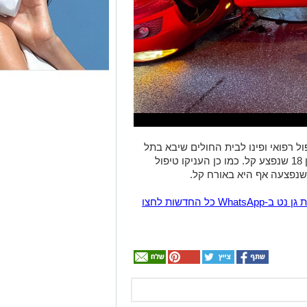
ל רפואי ופינו לבית החולים שיבא בתל
השומר את נהג הרכב שהתהפך - צעיר כבן 18 שנפצע קל. כמו כן העניקו טיפול
הצטרפו לקבוצת החדשות השקטה של רמת גן נט ב-WhatsApp כל החדשות לחצו