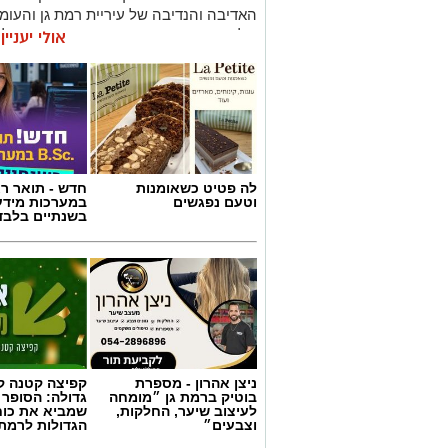
האדיבה והנדיבה של עיריית רמת גן והע
של המועדון אבי גבאי הנאמדת בכשני מיליו
אולי יעניי
במסגרת השיפוץ, יוחלפו כל המושבים על ה
יציע ה-VIP עובר צד וימוקם בצד בו 
הקבוצות. אלה עוברים לצד השני מתחת לי
הטלוויזיה. גם משני צידי הפרקט מאחורי ה
מטרת השינוי היא להעניק לאוהדים חוויית
לה פטיט כשאומנות
חדש - תואר רא
לתמיכת ראש העיר, כרמל שאמה הכהן ובה
וטעם נפגשים
במערכות מידע
ר״ג, רוני יהודה. בזכות השינוי המתבצע 
בשנתיים בלבד
בכ-200 מקומות.
ניצן אהרון - מספרת
קפיצה קטנה קנ
בוטיק ברמת גן ״מומחה
גדולה: הסופר 
לעיצוב שיער, החלקות,
שמביא את כוח
וצבעים״
הגדולות לרמת 