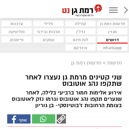
חדשות רמת גן
קהילה
פלילי
צרכנות
מגזין
נדל"ן
תרבות ובידור
פוליטיקה
דרושים
לוח חינם
עסקים
פייסבוק
whatsapp
אינדקס
חדשות
>
חדשות רמת גן
שני קטינים מרמת גן נעצרו לאחר
שתקפו נהג אוטובוס
אירוע אלימות חמור ברביעי בלילה, לאחר
שנערים תקפו נהג אוטובוס וגרמו נזק לאוטובוס
בצומת הרחובות ז'בוטינסקי- בן גוריון