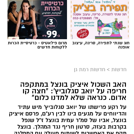
חוג שנתי לתפירה, סריגה, עיצוב
מרום פילאטיס - כרטיסיית הכרות
אופנה
ללקוחות חדשים
אילוסטרציה AI
חדשות
>
חדשות רמת גן
כל מה שקרה ברמת גן ב-24 שעות - ריכוז
האב השכול איציק בונצל במתקפה
האירועים:
חריפה על יואב סגלוביץ': "חצה קו
אדום. כנראה שלא למדנו כלום"
לילה לוהט ברמת גן: הצתות במספר מוקדים בעיר
על רקע פרישתו של יואב סגלוביץ' מיש עתיד
____________________________________
והדיווחים על מגעים בינו לבין רע"ם, פרסם איציק
בונצל, אביו של סמ"ר עמית בונצל ז"ל שנפל
בקרבות בעזה, סרטון חריף נגד המהלך. בונצל
תקף את האפשרות לשיתוף פעולה עם המפלגה