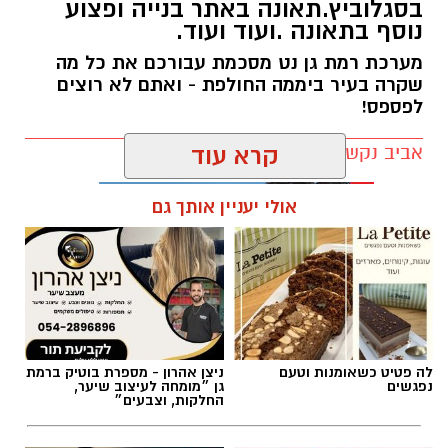
בסגלוביץ.תאונה באתר בנייה ופצוע
נוסף בתאונה .ועוד ועוד.
מערכת רמת גן נט מסכמת עבורכם את כל מה
שקרה בעיר ביממה החולפת - ואתם לא רוצים
לפספס!
אביב נקש / 20:22 09.08.26
קרא עוד
אולי יעניין אותך גם
תגים:
חדשות רמת גן
לה פטיט כשאומנות וטעם
ניצן אהרון - מספרת בוטיק ברמת
נפגשים
גן ״מומחה לעיצוב שיער,
החלקות, וצבעים״