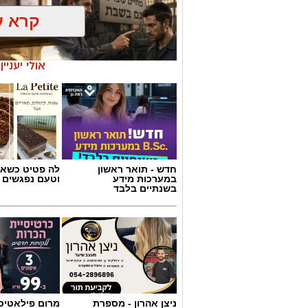
קרא ע
אולי יעניי
חדש - תואר ראשון
לה פטיט כשאו
במערכות מידע
וטעם נפגשים
בשנתיים בלבד
אילוסטרציה AI
הברכה מתחילה הרבה לפני הנס
כולנו ממתינים לנס הגדול.
לישועה.
ניצן אהרון - מספרת
מרום פילאטיס 
לרפואה.