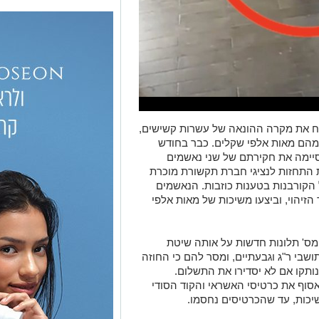
צח את מקרה ההונאה של עשרות קשישים,
 מהם מאות אלפי שקלים. כבר בחודש
מת גן סיימה את חקירתם של שני נאשמים
 התחזות לנציגי חברת תקשורת מוכרת
הקורבנות בטענות כוזבות. הנאשמים
זיהוי, וביצעו משיכות של מאות אלפי
מס' תלונות חדשות על אותה שיטת
 בה התקשר חשוד לקשישים (80+) תושבי ר"ג וגבעתיים, ומסר להם כי החוזה
תקו אם לא יסדירו את התשלום.
סוף את כרטיסי האשראי והקוד הסודי
יכות, עד שהכרטיסים נחסמו.