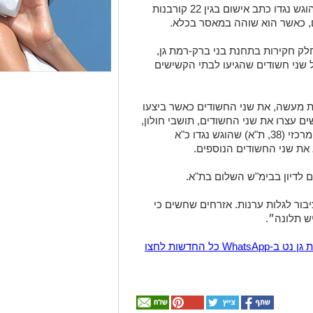
החשוד המרכזי שיצר קשר עם הקורבנות, הוגש נגדו כתב אישום בגין 22 קורבנות
, כאשר הוא שוהה במאסר בכלא.
 חקירות בתחנת בני ברק-רמת גן,
שני חשודים שהגיעו לבתי הקשישים
פסו בשעת מעשה, את שני החשודים כאשר ביצעו
 עצרו את שני החשודים, תושבי חולון,
בני 34, 36. כמו כן, אתמול, נעצר החשוד המרכזי (38, ת"א) שהוגש נגדו כ"א
ת שני החשודים הנוספים.
 לדיון בבימ"ש השלום בת"א.
ר לגלות ערנות. אזרחים שחשים כי
ש תלונה״.
הצטרפו לקבוצת החדשות השקטה של רמת גן נט ב-WhatsApp כל החדשות לחצו