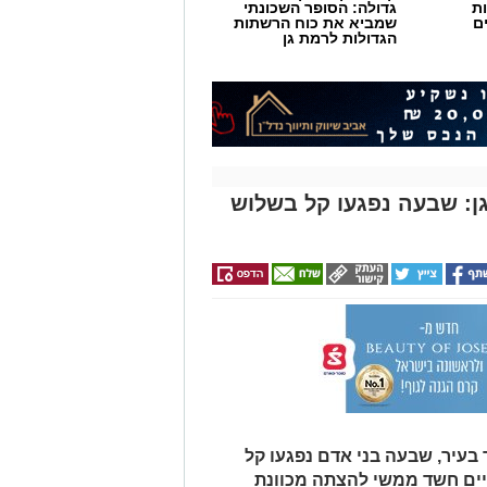
ת
גדולה: הסופר השכונתי
ם
שמביא את כוח הרשתות
הגדולות לרמת גן
המציאות תשתנה.
: שבעה נפגעו קל בשלוש
מגלה שהברכה כבר ניתנת בכל רגע.
מה שחסר, עד שהלב מפספס את מה שכבר
ב"ה מבקש שנגלה אותו גם בתוך הדרך.
א חלק מהישועה.
בעיר, שבעה בני אדם נפגעו קל
תגברות - בונים באדם כלים לקבל את
יים חשד ממשי להצתה מכוונת