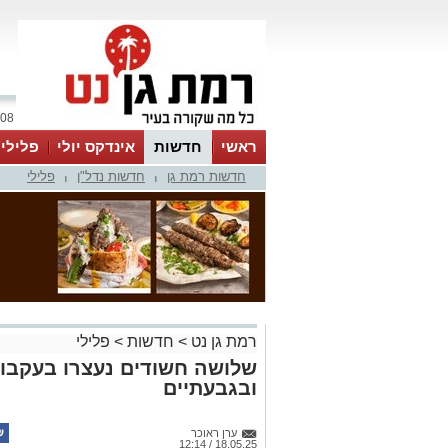
08 אוגוסט 2026 / 13:51
ראשי
חדשות
אינדקס יולי
פלילי
חדשות רמת גן
חדשות נדל"ן
פלילי
ווטסאפ
|
|
רמת גן נט
>
חדשות
>
פלילי
שלושה חשודים נעצרו בעקבות
ובגבעתיים
ערן ראוכר
18.05.25 / 12:14