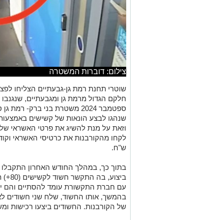
צילום: דוברות המשטרה
שוטרי תחנת רמת גן-גבעתיים הצליחו לפ
חלקם הגדול מרמת גן ומגבעתיים, שנגנבו
ספטמבר 2024 משטרת בני ברק- ר
שנהגו לבצע הונאות של קשישים באמצעות
וזאת על מנת להשיג את פרטי האשראי של 
לקחו מהקורבנות את כרטיסי האשראי וקוד ה
ש"ח.
בתוך כך, במהלך החודש האחרון התקבלו 
ביצוע,
עם חברת התקשורת עומד להסתיים והם ינו
בהמשך, אותו החשוד, שלח שני חשודים לא
של הקורבנות. החשודים ביצעו רכישות ומש