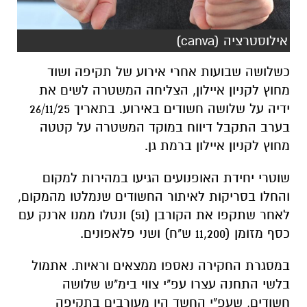
אילוסטרציה (canva)
כשלושה שבועות אחרי אירוע של תקיפה ושוד
מחוץ לקניון איילון, הצליחה המשטרה לשים את
ידיה על שלושה חשודים באירוע. בתאריך 26/11/25
בערב התקבל דיווח במוקד המשטרה על קטטה
מחוץ לקניון איילון ברמת גן.
שוטרי יחידת האופנועים הגיעו במהירות למקום
והחלו בסריקות לאיתור החשודים שנמלטו מהמקום,
לאחר שתקפו את הקורבן (51) ונטלו ממנו ארנק עם
כסף מזומן (11,200 ש"ח) ושני פלאפונים.
במסגרת החקירה נאספו ממצאים וראיות. אתמול
בלשי התחנה עצרו עפ"י צווי בימ"ש שלושה
חשודים, שעפ"י החשד היו מעורבים בתקיפה