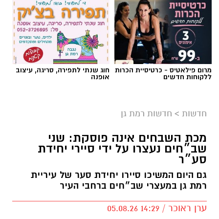
מרום פילאטיס - כרטיסיית הכרות
חוג שנתי לתפירה, סריגה, עיצוב
ללקוחות חדשים
אופנה
צילום: איחוד הצלה סניף רמת גן
כוחות ההצלה פועלים באזור רמת גן מסביב לשעון,
חדשות
>
חדשות רמת גן
כשלפני זמן קצר הוזעקו הכוחות לרחוב הבעל שם
טוב ברמת גן, הסמוך לרחובות הרא״ה ועוזיאל,
מכת השבחים אינה פוסקת: שני
בעקבות דיווח על תאונת עבודה.
שב״חים נעצרו על ידי סיירי יחידת
סע״ר
צוותי הרפואה העניקו סיוע רפואי ראשוני בזירה
גם היום המשיכו סיירו יחידת סער של עיריית
לפצוע כבן 35, שלדברי עוברי אורח נפל מקומה
רמת גן במעצרי שב״חים ברחבי העיר
ראשונה ונחבל בראשו.
ערן ראוכר / 14:29 05.08.26
אמש הוזעקו כוחות ההצלה בשעה 20:26, לאחר