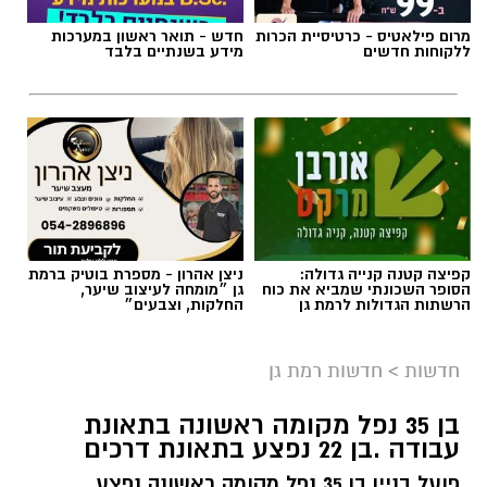
מרום פילאטיס - כרטיסיית הכרות
חדש - תואר ראשון במערכות
ללקוחות חדשים
מידע בשנתיים בלבד
קפיצה קטנה קנייה גדולה:
ניצן אהרון - מספרת בוטיק ברמת
הסופר השכונתי שמביא את כוח
גן ״מומחה לעיצוב שיער,
הרשתות הגדולות לרמת גן
החלקות, וצבעים״
חדשות
>
חדשות רמת גן
בן 35 נפל מקומה ראשונה בתאונת
עבודה .בן 22 נפצע בתאונת דרכים
פועל בניין בן 35 נפל מקומה ראשונה נפצע