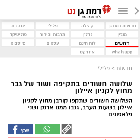
חדשות רמת גן
קהילה
פלילי
צרכנות
מגזין
נדל"ן
תרבות ובידור
פוליטיקה
דרושים
לוח חינם
עסקים
פייסבוק
whatsapp
אינדקס
חדשות
>
פלילי
שלושה חשודים בתקיפה ושוד של גבר
מחוץ לקניון איילון
השלושה חשודים שתקפו קורבן מחוץ לקניון
איילון בשעות הערב, גנבו ממנו ארנק ושני
פלאפונים