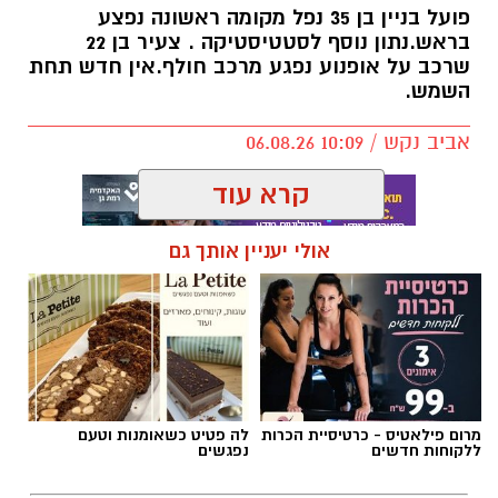
פועל בניין בן 35 נפל מקומה ראשונה נפצע
בראש.נתון נוסף לסטטיסטיקה . צעיר בן 22
שרכב על אופנוע נפגע מרכב חולף.אין חדש תחת
השמש.
אביב נקש / 10:09 06.08.26
קרא עוד
אולי יעניין אותך גם
תגים:
תאונות רמת גן
מרום פילאטיס - כרטיסיית הכרות
לה פטיט כשאומנות וטעם
ללקוחות חדשים
נפגשים