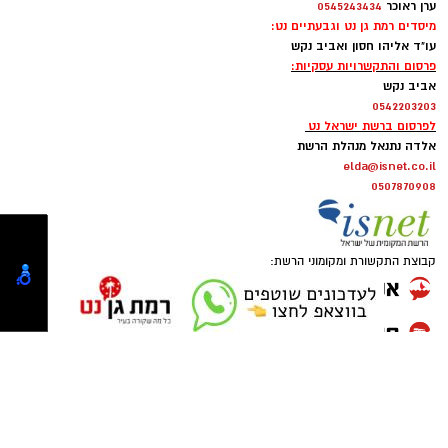
אמש הוזעקו כוחות ההצלה בשעה 20:26, לאחר
קרא עוד
שהתקבל דיווח במוקד 101 של מד"א במרחב דן על
תגים:
יחידת סע״ר רמת גן
,
העסקת שב״חים רמת גן
רוכב אופנוע שנפגע מרכב בדרך זאב ז'בוטינסקי
אולי יעניין אותך גם
ברמת גן. חובשים ופראמדיקים של מד"א העניקו
צילום: דוברות עיריית רמת גן
טיפול רפואי ופינו לבי"ח איכילוב, צעיר בן 22, במצב
בינוני עם חבלות בגפיים.
מוקדם יותר היום, רביעי, 5.8.26, עיכבו סיירי יחידת
סע״ר (סיירת עירונית ר״ג) שני חשודים, לאחר
שהוקפצו לדירה בעקבות תלונה של תושבת העיר
שחשדה כי בדירה מסתתרים שב״חים. סיירי
מרום פילאטיס - כרטיסיית הכרות
לה פטיט כשאומנות וטעם
היחידה הגיעו לדירה, עיכבו את החשודים לתשאול
ללקוחות חדשים
נפגשים
ממנו עלה כי מדובר בשוהים בלתי חוקיים
(שב״חים).
סיירי היחידה עיכבו את החשודים עד להגעת שוטרי
משטרת ישראל והעבירו את המשך הטיפול בהם
לידם.