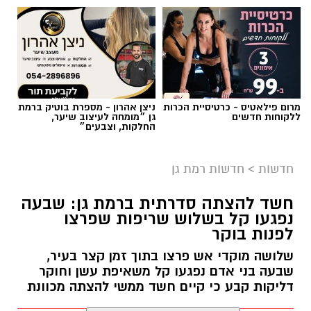
אילוסטרציה AI
מרום פילאטיס - כרטיסיית הכרות
ניצן אהרון - מספרת בוטיק ברמת
הברכה מתחילה הרבה לפני הנס
ללקוחות חדשים
גן ״מומחה לעיצוב שיער,
החלקות, וצבעים״
כולנו ממתינים לנס הגדול.
לישועה.
חדשות
>
חדשות רמת גן
לרפואה.
לשלום בית.
חשד להצתה סדרתית ברמת גן: שבעה
לפרנסה.
נפגעו קל בשלוש שריפות שפרצו
לילדים.
לפנות בוקר
לזיווג.
שלושה מוקדי אש פרצו בתוך זמן קצר בעיר,
אנחנו משוכנעים שהברכה תגיע ביום שבו המציאות
שבעה בני אדם נפגעו קל משאיפת עשן וחוקר
תשתנה.
דליקות קבע כי קיים חשד ממשי להצתה מכוונת
אבל פרשת ראה מגלה לנו מבט אחר.