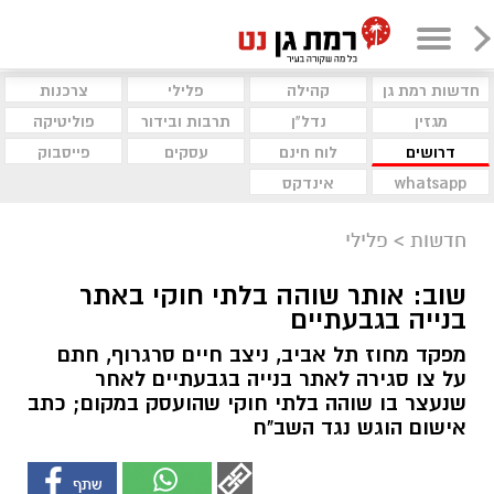
חדשות רמת גן
קהילה
פלילי
צרכנות
מגזין
נדל"ן
תרבות ובידור
פוליטיקה
דרושים
לוח חינם
עסקים
פייסבוק
whatsapp
אינדקס
חדשות
>
פלילי
שוב: אותר שוהה בלתי חוקי באתר
בנייה בגבעתיים
מפקד מחוז תל אביב, ניצב חיים סרגרוף, חתם
על צו סגירה לאתר בנייה בגבעתיים לאחר
שנעצר בו שוהה בלתי חוקי שהועסק במקום; כתב
אישום הוגש נגד השב"ח