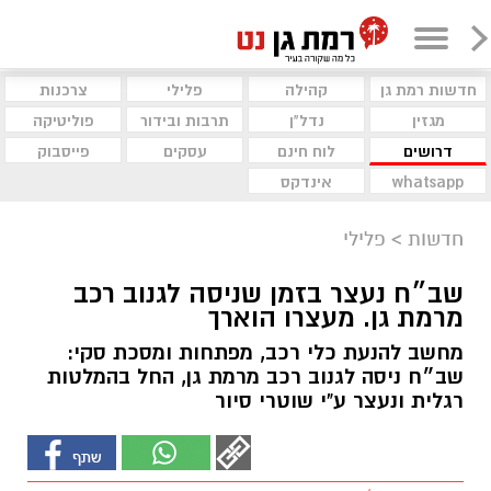
חדשות רמת גן
קהילה
פלילי
צרכנות
מגזין
נדל"ן
תרבות ובידור
פוליטיקה
דרושים
לוח חינם
עסקים
פייסבוק
whatsapp
אינדקס
חדשות
>
פלילי
שב״ח נעצר בזמן שניסה לגנוב רכב
מרמת גן. מעצרו הוארך
מחשב להנעת כלי רכב, מפתחות ומסכת סקי:
שב״ח ניסה לגנוב רכב מרמת גן, החל בהמלטות
רגלית ונעצר ע"י שוטרי סיור