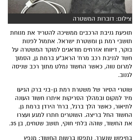
צילום: דוברות המשטרה
תופעת גניבת הרכבים ממשיכה להטריד את מנוחת
תושבי רמת גן ומשטרת ישראל. אתמול לפנות
בוקר, דיווחו אזרחים מודאגים למוקד המשטרה על
חשד לגניבת רכב מרח' הראב"ע ברמת גן, הסמוך
למרום נווה, כאשר החשוד נמלט מתוך רכב שניסה
לגנוב.
שוטרי הסיור של משטרת רמת גן-בני ברק הגיעו
מיד למקום ובמהלך הסריקות איתרו חשוד העונה
לתיאור, כאשר הלך ברגל, ברח' הירדן ברמת גן.
החשוד החל בריצה. השוטרים חתרו למגע ועצרו
את החשוד, שוהה בלתי חוקי, תושב שטחים, בן 35.
בחיפוש שנערך, נתפסו ברשות החשוד: מנפץ