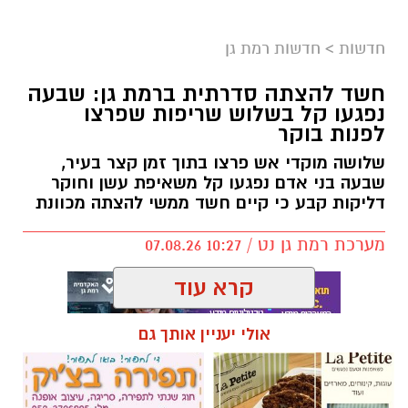
כולנו ממתינים לנס הגדול.
לישועה.
חדשות
>
חדשות רמת גן
לרפואה.
לשלום בית.
חשד להצתה סדרתית ברמת גן: שבעה
לפרנסה.
נפגעו קל בשלוש שריפות שפרצו
לילדים.
לפנות בוקר
לזיווג.
שלושה מוקדי אש פרצו בתוך זמן קצר בעיר,
אנחנו משוכנעים שהברכה תגיע ביום שבו המציאות
שבעה בני אדם נפגעו קל משאיפת עשן וחוקר
תשתנה.
דליקות קבע כי קיים חשד ממשי להצתה מכוונת
אבל פרשת ראה מגלה לנו מבט אחר.
מערכת רמת גן נט / 10:27 07.08.26
"רְאֵה אָנֹכִי נֹתֵן לִפְנֵיכֶם הַיּוֹם בְּרָכָה..."
שימו לב למילה אחת.
קרא עוד
"נותן".
לא "אתן".
אולי יעניין אותך גם
לא "אעניק".
אלא נותן – בלשון הווה.
תגים:
שריפה רמת גן
הקב"ה אינו מבטיח ברכה רק בעתיד. הוא מגלה