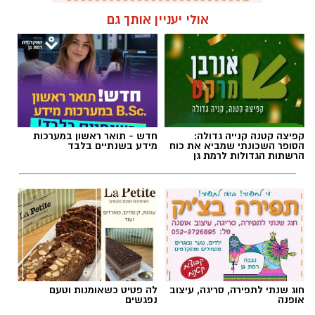
תגים:
פרשת השבוע
,
זמני כניסת השבת ברמת גן
אולי יעניין אותך גם
קפיצה קטנה קנייה גדולה:
חדש - תואר ראשון במערכות
הסופר השכונתי שמביא את כוח
מידע בשנתיים בלבד
הרשתות הגדולות לרמת גן
אילוסטרציה AI
חוג שנתי לתפירה, סריגה, עיצוב
לה פטיט כשאומנות וטעם
הברכה מתחילה הרבה לפני הנס
אופנה
נפגשים