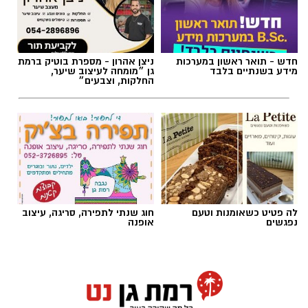
חדש - תואר ראשון במערכות
ניצן אהרון - מספרת בוטיק ברמת
מידע בשנתיים בלבד
גן ״מומחה לעיצוב שיער,
החלקות, וצבעים״
צילום: דוברות המשטרה
לה פטיט כשאומנות וטעם
חוג שנתי לתפירה, סריגה, עיצוב
נפגשים
אופנה
תחנת משטרת רמת גן - בני ברק עלתה בשבועות
האחרונים לכותרות מספר פעמים. היום זה קורה
שוב. חוקרי תחנת מסובים פתחו בחקירה עם קבלת
מידע אודות התבטאויות מאיימות שפורסמו בקבוצת