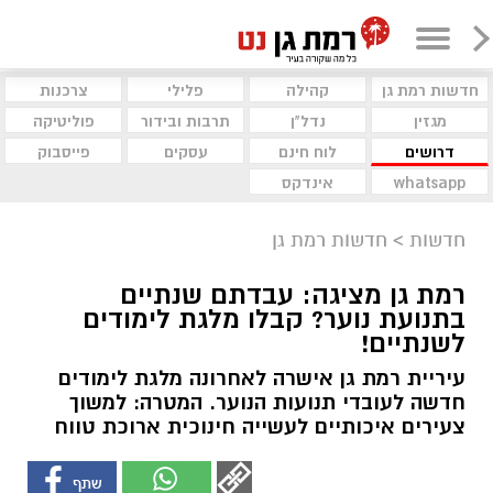
חדשות רמת גן
קהילה
פלילי
צרכנות
מגזין
נדל"ן
תרבות ובידור
פוליטיקה
דרושים
לוח חינם
עסקים
פייסבוק
whatsapp
אינדקס
חדשות
>
חדשות רמת גן
רמת גן מציגה: עבדתם שנתיים
בתנועת נוער? קבלו מלגת לימודים
לשנתיים!
עיריית רמת גן אישרה לאחרונה מלגת לימודים
חדשה לעובדי תנועות הנוער. המטרה: למשוך
צעירים איכותיים לעשייה חינוכית ארוכת טווח