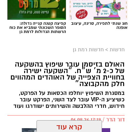
חוג שנתי לתפירה, סריגה, עיצוב
קפיצה קטנה קנייה גדולה:
אופנה
הסופר השכונתי שמביא את כוח
הרשתות הגדולות לרמת גן
חדשות
>
חדשות רמת גן
האולם בזיסמן עובר שיפוץ בהשקעה
של כ-2 מ׳ ש״ח. ״השקעה ישירה
בחוויית הצפייה של האוהדים המהווים
חלק מהקבוצה״
במסגרת השיפוץ יוחלפו הכסאות על הפרקט,
כשיציע ה-VIP עובר לצד השני, הפרקט עובר
חידוש, חדרי ההלבשה והשירותים ישודרגו ועוד
דור הדר / 17:19 06.08.26
קרא עוד