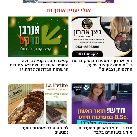
אולי יעניין אותך גם
תגים:
כרמל שאמה הכהן
,
מכבי עירוני רמת גן
,
זיסמן
אולם זיסמן ברמת גן, אולמה הביתי של מכבי
קבוצת כנען רמת-גן, שנחנך ב-1993, עובר בימים
ניצן אהרון - מספרת בוטיק ברמת
קפיצה קטנה קנייה גדולה:
אלו שיפוץ משמעותי לקראת עונת המשחקים
גן ״מומחה לעיצוב שיער,
הסופר השכונתי שמביא את כוח
החלקות, וצבעים״
הרשתות הגדולות לרמת גן
הקרובה, בהשקעתה האדיבה והנדיבה של עיריית
רמת גן והעומד בראשה כרמל שאמה הכהן
והבעלים של המועדון אבי גבאי הנאמדת בכשני
מיליון ש״ח.
במסגרת השיפוץ, יוחלפו כל המושבים על הפרקט
ובמקומם יותקנו יציעים חדשים. יציע ה-VIP עובר
חדש - תואר ראשון במערכות
לה פטיט כשאומנות וטעם
צד וימוקם בצד בו היו ממוקמים שולחן המזכירות
מידע בשנתיים בלבד
נפגשים
וספסלי הקבוצות. אלה עוברים לצד השני מתחת