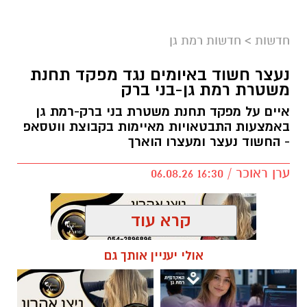
ליציעים המרכזיים של האולם, מול מצלמות
הטלוויזיה. גם משני צידי הפרקט מאחורי הסלים
חדשות
>
חדשות רמת גן
יותקנו יציעים חדשים.
נעצר חשוד באיומים נגד מפקד תחנת
משטרת רמת גן-בני ברק
מטרת השינוי היא להעניק לאוהדים חוויית משחק
נעימה והיא מתבצע תודות לתמיכת ראש העיר,
איים על מפקד תחנת משטרת בני ברק-רמת גן
כרמל שאמה הכהן ובהובלת מנכ״ל רשות הספורט
באמצעות התבטאויות מאיימות בקבוצת ווטסאפ
- החשוד נעצר ומעצרו הוארך
העירונית ר״ג, רוני יהודה. בזכות השינוי המתבצע
תגדל כמות המקומות ביציעים על הפרקט בכ-200
ערן ראוכר / 16:30 06.08.26
מקומות.
קרא עוד
אולי יעניין אותך גם
תגים:
משטרת ישראל
,
משטרת רמת גן