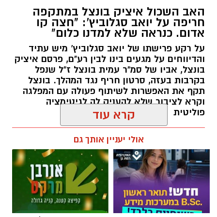
האב השכול איציק בונצל במתקפה
האירועים:
חריפה על יואב סגלוביץ': "חצה קו
אדום. כנראה שלא למדנו כלום"
לילה לוהט ברמת גן: הצתות במספר מוקדים בעיר
על רקע פרישתו של יואב סגלוביץ' מיש עתיד
____________________________________
והדיווחים על מגעים בינו לבין רע"ם, פרסם איציק
בונצל, אביו של סמ"ר עמית בונצל ז"ל שנפל
בקרבות בעזה, סרטון חריף נגד המהלך. בונצל
תקף את האפשרות לשיתוף פעולה עם המפלגה
וקרא לציבור שלא להעניק לה לגיטימציה
פוליטית
קרא עוד
אביב נקש / 16:19 09.08.26
אולי יעניין אותך גם
תגים:
איציק בונצל
,
יואב סגלוביץ'
נעצר חשוד באיומים על חייו של מפקד תחנת