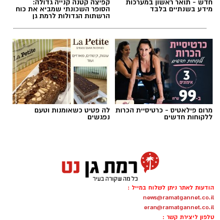
חדש - תואר ראשון במערכות
קפיצה קטנה קנייה גדולה:
משטרת רמת גן-בני ברק
מידע בשנתיים בלבד
הסופר השכונתי שמביא את כוח
הרשתות הגדולות לרמת גן
____________________________________
רמת גן מכניסה: העסקה המדוברת של עולם
הנדל״ן סביב הפרויקט החדש ברמת גן
____________________________________
מרום פילאטיס - כרטיסיית הכרות
לה פטיט כשאומנות וטעם
הכלבו הוותיק שהיה מוקד לתושבי השכונה הפך
ללקוחות חדשים
נפגשים
לחנות לא מזמינה. השכנים זועמים
____________________________________
צילום: ויקיפדיה
מכת התאונות לא פוסקות - פעם באתרי הבנייה,
פעם בכבישי העיר
הסערה הפוליטית סביב עתידו של יואב סגלוביץ'
הודעות לאתר ניתן לשלוח במייל :
ממשיכה לעורר תגובות חריפות. איציק בונצל, אביו
news@ramatgannet.co.il
____________________________________
eran@ramatgannet.co.il
של סמ"ר עמית בונצל ז"ל שנפל בקרבות ברצועת
טלפון ליצירת קשר :