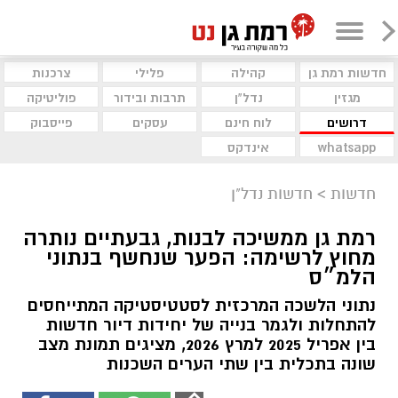
חדשות רמת גן
קהילה
פלילי
צרכנות
מגזין
נדל"ן
תרבות ובידור
פוליטיקה
דרושים
לוח חינם
עסקים
פייסבוק
whatsapp
אינדקס
חדשות
>
חדשות נדל"ן
רמת גן ממשיכה לבנות, גבעתיים נותרה
מחוץ לרשימה: הפער שנחשף בנתוני
הלמ״ס
נתוני הלשכה המרכזית לסטטיסטיקה המתייחסים
להתחלות ולגמר בנייה של יחידות דיור חדשות
בין אפריל 2025 למרץ 2026, מציגים תמונת מצב
שונה בתכלית בין שתי הערים השכנות