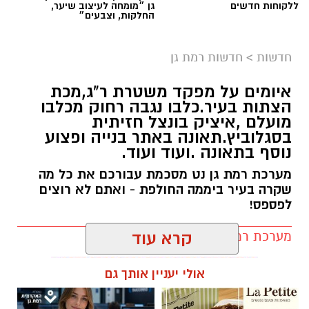
ללקוחות חדשים
גן ״מומחה לעיצוב שיער,
החלקות, וצבעים״
חדשות
>
חדשות רמת גן
איומים על מפקד משטרת ר"ג,מכת
הצתות בעיר.כלבו נגבה רחוק מכלבו
מועלם ,איציק בונצל חזיתית
בסגלוביץ.תאונה באתר בנייה ופצוע
נוסף בתאונה .ועוד ועוד.
מערכת רמת גן נט מסכמת עבורכם את כל מה
שקרה בעיר ביממה החולפת - ואתם לא רוצים
לפספס!
מערכת רמת גן נט / 20:22 09.08.26
קרא עוד
אולי יעניין אותך גם