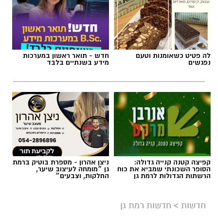
תגים:
חדשות רמת גן
לה פטיט כשאומנות וטעם
חדש - תואר ראשון במערכות
נפגשים
מידע בשנתיים בלבד
קפיצה קטנה קנייה גדולה:
ניצן אהרון - מספרת בוטיק ברמת
הסופר השכונתי שמביא את כוח
גן ״מומחה לעיצוב שיער,
הרשתות הגדולות לרמת גן
החלקות, וצבעים״
אילוסטרציה AI
חדשות
>
חדשות רמת גן
כל מה שקרה ברמת גן ב-24 שעות - ריכוז