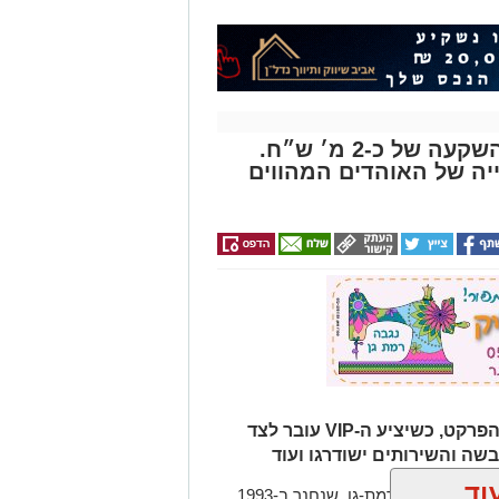
האולם בזיסמן עובר שיפוץ בהשקעה של כ-2 מ׳ ש״ח.
יה של האוהדים המהווים
במסגרת השיפוץ יוחלפו הכסאות על הפרקט, כשיציע ה-VIP עובר לצד
שה והשירותים ישודרגו ועוד
וד
אולם זיסמן ברמת גן, אולמה הביתי של מכבי קבוצת כנען רמת-גן, שנחנך ב-1993,