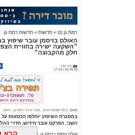
רמת גן נט
>
חדשות
>
חדשות רמת גן
״השקעה ישירה בחוויית הצפי
חלק מהקבוצה״
דור הדר
06.08.26 / 17:19
תגים:
כרמל שאמה הכהן
,
מכבי עירוני רמת גן
,
זיסמן
השני, הפרקט עובר חידוש, חדרי ההלב
קרא ע