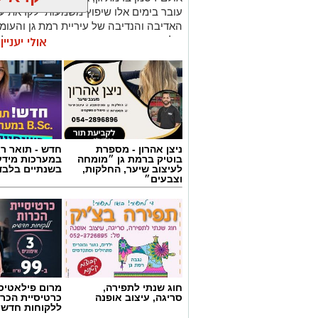
עובר בימים אלו שיפוץ משמעותי לקראת
האדיבה והנדיבה של עיריית רמת גן והע
של המועדון אבי גבאי הנאמדת בכשני מיליו
אולי יעניי
במסגרת השיפוץ, יוחלפו כל המושבים על ה
יציע ה-VIP עובר צד וימוקם בצד בו 
הקבוצות. אלה עוברים לצד השני מתחת לי
הטלוויזיה. גם משני צידי הפרקט מאחורי ה
מטרת השינוי היא להעניק לאוהדים חוויית
ניצן אהרון - מספרת
חדש - תואר רא
לתמיכת ראש העיר, כרמל שאמה הכהן ובה
בוטיק ברמת גן ״מומחה
במערכות מידע
ר״ג, רוני יהודה. בזכות השינוי המתבצע 
לעיצוב שיער, החלקות,
בשנתיים בלבד
וצבעים״
בכ-200 מקומות.
חוג שנתי לתפירה,
מרום פילאטיס 
סריגה, עיצוב אופנה
כרטיסיית הכרו
ללקוחות חדשי