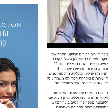
כרז דיירים לקידום פרויקט התחדשות
ויקט ממוקם בסמוך לגן שאול ובקרבה
לבניין העירייה, במסגרתו תפנה החברה שלושה בניינים ישנים הכוללים כיום 39
.
הדירות החדשות יוקמו ב- 4
בחניון תת קרקעי, מעליות, מרפסות שמש
דרי שירותים ומקלחת הפרויקט משתרע על
 רמת גן נמנית עם הערים המטווחות
קטי התחדשות הכוללים מיגון תקני.
יוסי
"לקבוצה מספר פרויקטים בעיר רמת גן,
פעילותנו בעיר. בתקופה האחרונה