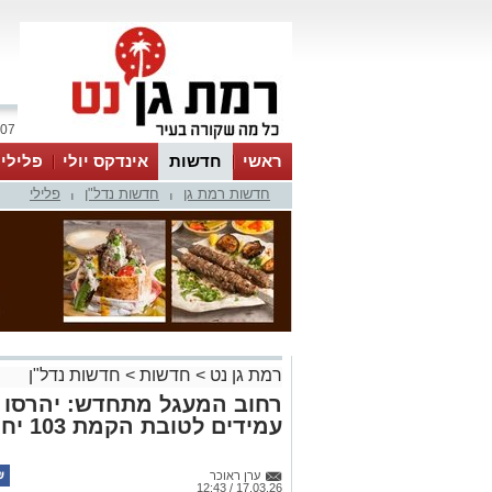
07 אוגוסט 2026 / 07:23
ראשי
חדשות
אינדקס יולי
פלילי
חדשות רמת גן
חדשות נדל"ן
פלילי
ווטסאפ
|
|
רמת גן נט
>
חדשות
>
חדשות נדל"ן
רחוב המעגל מתחדש: יהרסו ש
עמידים לטובת הקמת 103 יח״ד חדשות
ערן ראוכר
17.03.26 / 12:43