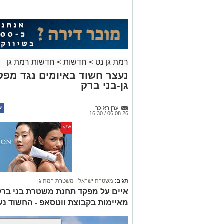
רמת גן נט
>
חדשות
>
חדשות רמת גן
נעצר חשוד באיומים נגד מפ
גן-בני ברק
ערן ראוכר
06.08.26 / 16:30
צילום באדיבות מכבי קבוצת כנען רמת-גן
במסגרת השיפוץ המתבצע, הפרקט עובר ת
קבוצת כנען רמת-גן עובר שיפוץ משמעותי
משופצים, חדר השופטים ישודרג, נבנים מ
של המועדון וחדר כושר יבנה סמוך לאולם.
תגים:
משטרת ישראל
,
משטרת רמת גן
איים על מפקד תחנת משטרת בני ברק
אבי גבאי
היו"ר והבעלים של מכבי עירוני
מאיימות בקבוצת ווטסאפ - החשוד נע
ישירה בחוויית הצפייה של האוהדים המהו
את תחושת השייכות של האוהדים ומעצים 