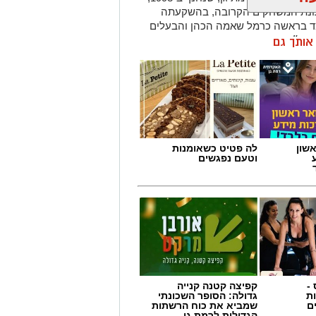
 עונת המשחקים הקרובה, בהשקעתה
ומד בראשה כרמל שאמה הכהן והבעלים
ן ש״ח.
ן אותך גם
פרקט ובמקומם יותקנו יציעים חדשים.
היו ממוקמים שולחן המזכירות וספסלי
ציעים המרכזיים של האולם, מול מצלמות
סלים יותקנו יציעים חדשים.
 משחק נעימה והיא מתבצע תודות
שון
לה פטיט כשאומנות
ובלת מנכ״ל רשות הספורט העירונית
וטעם נפגשים
תגדל כמות המקומות ביציעים על הפרקט
-
קפיצה קטנה קנייה
ת
גדולה: הסופר השכונתי
ם
שמביא את כוח הרשתות
הגדולות לרמת גן