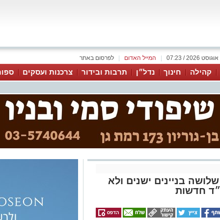
|
המייל האדום
|
לפרסום באתר
קהילה
חינוך
נדל״ן
תרבות ובידור
צרכנות ועסקים
ספור
לושה בניינים ישנים ולא