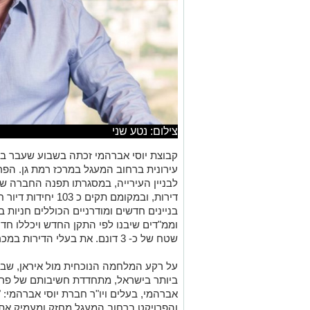
צילום: נטע שני
קבוצת יוסי אברהמי זכתה בשבוע שעבר במ
עירונית ברחוב המעגל במרכז רמת גן. הפר
דירות, ובמקומם תקים כ 103 יחידות דיור חדשות
בניינים חדשים ומודרניים הכוללים חניות 
וממ"דים שיבנו לפי התקן החדש ויכללו ח
שטח של כ- 3 דונם. את בעלי הדירות במכרז ייצגה עו"ד עינת שקד ממשרד יהב.
על רקע המלחמה הנוכחית מול איראן, שבה
ביותר בישראל, מתחדדת חשיבותם של פרוי
אברהמי, בעלים ויו"ר חברת יוסי אברהמי
: 
והפרויקט ברחוב המעגל מחזק ומעמיק את 