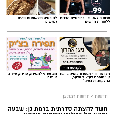
מרום פילאטיס - כרטיסיית הכרות
לה פטיט כשאומנות וטעם
ללקוחות חדשים
נפגשים
אילוסטרציה AI
ניצן אהרון - מספרת בוטיק ברמת
חוג שנתי לתפירה, סריגה, עיצוב
הברכה מתחילה הרבה לפני הנס
גן ״מומחה לעיצוב שיער,
אופנה
החלקות, וצבעים״
כולנו ממתינים לנס הגדול.
לישועה.
חדשות
>
חדשות רמת גן
לרפואה.
לשלום בית.
חשד להצתה סדרתית ברמת גן: שבעה
לפרנסה.