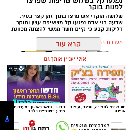
נפגעו קל בשלוש שריפות שפרצו
לילדים.
לפנות בוקר
לזיווג.
שלושה מוקדי אש פרצו בתוך זמן קצר בעיר,
אנחנו משוכנעים שהברכה תגיע ביום שבו המציאות
שבעה בני אדם נפגעו קל משאיפת עשן וחוקר
תשתנה.
דליקות קבע כי קיים חשד ממשי להצתה מכוונת
אבל פרשת ראה מגלה לנו מבט אחר.
מערכת רמת גן נט / 10:27 07.08.26
"רְאֵה אָנֹכִי נֹתֵן לִפְנֵיכֶם הַיּוֹם בְּרָכָה..."
שימו לב למילה אחת.
קרא עוד
"נותן".
לא "אתן".
אולי יעניין אותך גם
לא "אעניק".
אלא נותן – בלשון הווה.
תגים:
שריפה רמת גן
הקב"ה אינו מבטיח ברכה רק בעתיד. הוא מגלה
שהברכה כבר ניתנת בכל רגע.
אלא שלעיתים העיניים עסוקות כל כך במה שחסר,
עד שהלב מפספס את מה שכבר קיים.
חוג שנתי לתפירה, סריגה, עיצוב
חדש - תואר ראשון במערכות
אנחנו מבקשים שהדרך תסתיים, בעוד שהקב"ה
אופנה
מידע בשנתיים בלבד
מבקש שנגלה אותו גם בתוך הדרך.