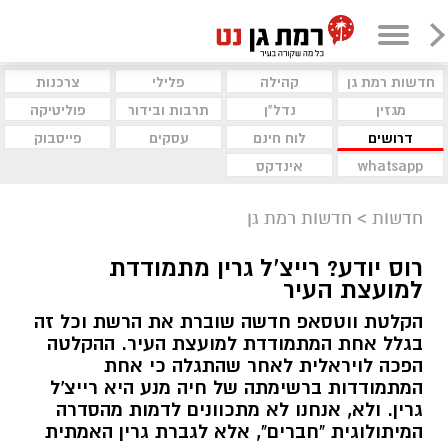
חדשות רמת גן
קהילה
פלילי
צרכנות
מגזין
נדל"ן
תרבות ובידור
פוליטיקה
דרושים
לוח חינם
עסקים
פייסבוק
whatsapp
אינדקס
חדשות
>
חדשות רמת גן
רוס יודע? רייצ'ל גרין מתמודדת
למועצת העיר
הקלטת ווטסאפ חדשה שוברת את הרשת וכל זה
בגלל אחת המתמודדת למועצת העיר. ההקלטה
הפכה לויראלית לאחר שהתגלה כי אחת
המתמודדות ברשימתה של חיה מנע היא רייצ'ל
גרין. ולא, אנחנו לא מתכוונים לדמות מהסדרה
המיתולוגית "חברים", אלא לגברת גרין האמתית