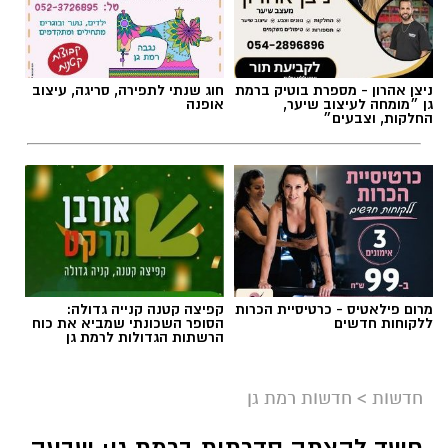
ניצן אהרון - מספרת בוטיק ברמת
חוג שנתי לתפירה, סריגה, עיצוב
גן ״מומחה לעיצוב שיער,
אופנה
החלקות, וצבעים״
אילוסטרציה AI
מרום פילאטיס - כרטיסיית הכרות
קפיצה קטנה קנייה גדולה:
הברכה מתחילה הרבה לפני הנס
ללקוחות חדשים
הסופר השכונתי שמביא את כוח
הרשתות הגדולות לרמת גן
כולנו ממתינים לנס הגדול.
לישועה.
חדשות
>
חדשות רמת גן
לרפואה.
לשלום בית.
חשד להצתה סדרתית ברמת גן: שבעה