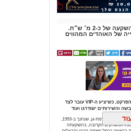
האולם בזיסמן עובר שיפוץ בהשקעה של כ-2 מ׳ ש״ח.
יה של האוהדים המהווים
במסגרת השיפוץ יוחלפו הכסאות על הפרקט, כשיציע ה-VIP עובר לצד
שה והשירותים ישודרגו ועוד
וד
אולם זיסמן ברמת גן, אולמה הביתי של מכבי קבוצת כנען רמת-גן, שנחנך ב-1993,
 עונת המשחקים הקרובה, בהשקעתה
ומד בראשה כרמל שאמה הכהן והבעלים