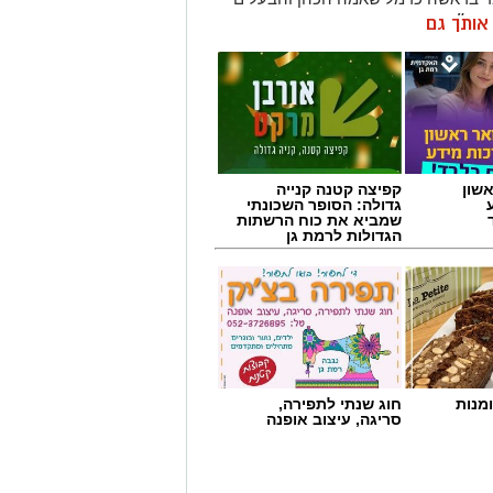
ן ש״ח.
ן אותך גם
פרקט ובמקומם יותקנו יציעים חדשים.
היו ממוקמים שולחן המזכירות וספסלי
ציעים המרכזיים של האולם, מול מצלמות
סלים יותקנו יציעים חדשים.
 משחק נעימה והיא מתבצע תודות
שון
קפיצה קטנה קנייה
ובלת מנכ״ל רשות הספורט העירונית
גדולה: הסופר השכונתי
תגדל כמות המקומות ביציעים על הפרקט
שמביא את כוח הרשתות
הגדולות לרמת גן
מנות
חוג שנתי לתפירה,
סריגה, עיצוב אופנה