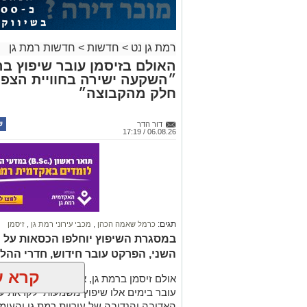
רמת גן נט
>
חדשות
>
חדשות רמת גן
״השקעה ישירה בחוויית הצפי
חלק מהקבוצה״
דור הדר
06.08.26 / 17:19
תגים:
כרמל שאמה הכהן
,
מכבי עירוני רמת גן
,
זיסמן
השני, הפרקט עובר חידוש, חדרי ההלב
קרא ע
עובר בימים אלו שיפוץ משמעותי לקראת
האדיבה והנדיבה של עיריית רמת גן והע