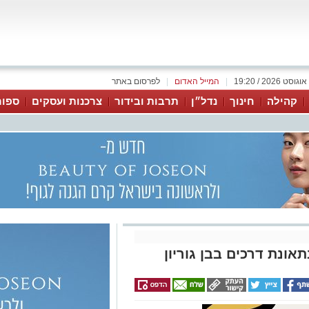
|
המייל האדום
|
לפרסום באתר
קהילה
חינוך
נדל״ן
תרבות ובידור
צרכנות ועסקים
ספור