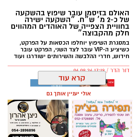
האולם בזיסמן עובר שיפוץ בהשקעה
של כ-2 מ׳ ש״ח. ״השקעה ישירה
בחוויית הצפייה של האוהדים המהווים
חלק מהקבוצה״
במסגרת השיפוץ יוחלפו הכסאות על הפרקט,
כשיציע ה-VIP עובר לצד השני, הפרקט עובר
חידוש, חדרי ההלבשה והשירותים ישודרגו ועוד
דור הדר / 17:19 06.08.26
קרא עוד
אולי יעניין אותך גם
תגים:
כרמל שאמה הכהן
,
מכבי עירוני רמת גן
,
זיסמן
אולם זיסמן ברמת גן, אולמה הביתי של מכבי