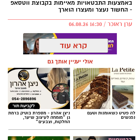
כרמל שאמה הכהן ובהובלת מנכ״ל רשות הספורט
באמצעות התבטאויות מאיימות בקבוצת ווטסאפ
- החשוד נעצר ומעצרו הוארך
העירונית ר״ג, רוני יהודה. בזכות השינוי המתבצע
תגדל כמות המקומות ביציעים על הפרקט בכ-200
ערן ראוכר / 16:30 06.08.26
מקומות.
קרא עוד
אולי יעניין אותך גם
תגים:
משטרת ישראל
,
משטרת רמת גן
לה פטיט כשאומנות וטעם
ניצן אהרון - מספרת בוטיק ברמת
נפגשים
גן ״מומחה לעיצוב שיער,
החלקות, וצבעים״