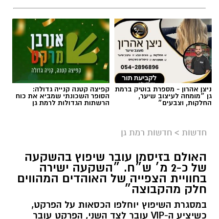
ניצן אהרון - מספרת בוטיק ברמת
קפיצה קטנה קנייה גדולה:
גן ״מומחה לעיצוב שיער,
הסופר השכונתי שמביא את כוח
צילום: כבאות והצלה לישראל
החלקות, וצבעים״
הרשתות הגדולות לרמת גן
חשד להצתה מכוונת ברמת גן: שלוש שריפות פרצו
חדשות
>
חדשות רמת גן
לפנות בוקר (שישי) בשלושה מוקדים סמוכים בעיר,
ובמהלכן נפגעו שבעה בני אדם באורח קל משאיפת
האולם בזיסמן עובר שיפוץ בהשקעה
עשן. חוקר דליקות של כבאות והצלה קבע כי קיים
של כ-2 מ׳ ש״ח. ״השקעה ישירה
חשד ממשי להצתה מכוונת וכי ייתכן קשר בין כלל
בחוויית הצפייה של האוהדים המהווים
האירועים.
חלק מהקבוצה״
במסגרת השיפוץ יוחלפו הכסאות על הפרקט,
האירוע החל בשריפה שפרצה בעץ דקל ובלובי של
כשיציע ה-VIP עובר לצד השני, הפרקט עובר