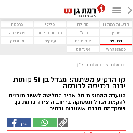
חדשות רמת גן
קהילה
פלילי
צרכנות
מגזין
נדל"ן
תרבות ובידור
פוליטיקה
דרושים
לוח חינם
עסקים
פייסבוק
whatsapp
אינדקס
חדשות
>
חדשות נדל"ן
קו הרקיע משתנה: מגדל בן 50 קומות
יבנה בכניסה לבורסה
הוועדה המחוזית תל אביב החליטה לאשר תוכנית
להקמת מגדל תעסוקה ברחוב היצירה ברמת גן,
שמקדמת חברת אשטרום נכסים