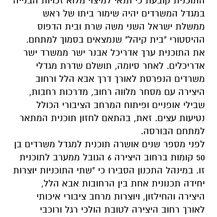
התוכנית קובעת כי תנאי למיצוי מלוא זכויות הבנייה
במגדל המשרדים יהיה שימור ביתו של ראש
ממשלת ישראל השני משה שרת ובית הדפוס
ההיסטורי "בית קיהל" שנמצאים בסמוך למתחם.
את התוכנית ערך אדריכל אבנר ישר ממשרד ישר
אדריכלים. לאחר סיומה, תושלם שדרת מגדלי
משרדים הנפרסת לאורך דרך אבא הלל ורחוב
היצירה עם מסחר מלווה רחוב, מדרכות רחבות,
שבילי אופניים ופיתוח המרחב הציבורי הכולל
נטיעות עצים. זאת, בהתאם לחזון תוכנית המתאר
למתחם הבורסה.
לפני מספר שנים אושרה תוכנית למגדל משרדים בן
50 קומות ברחוב היצירה 6 הגובל ממערב לתוכנית
זו. במינהל התכנון הסבירו כי "שתי התוכניות יוצרות
יחידה תכנונית אחת בין הרחובות אבא הלל,
היצירה והחילזון, ויוצרות מרחב ציבורי איכותי
לאורך רחוב היצירה לטובת הולכי רגל ורוכבי