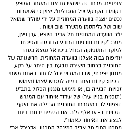
אופניים. מרחב זה ישמש גם את המסחר המוצע
בקומות הקרקע של המגדלים". יצוין כי אשטרום
נכסים יוצגה בוועדה המחוזית על ידי עוה"ד שמואל
שוב וטל גליקסמן ממשרד שוב ושות'.
יו"ר הוועדה המחוזית תל אביב היוצא, ערן ניצן,
מסר: "קידום תוכניות הרובע הבורסה והפיכתו
למוקד התעסוקה הגדול בישראל נמצא בסדר
עדיפות גבוה אצלנו בוועדה המחוזית. חדשנותה של
התוכנית ברחוב היצירה נובעת בין היתר על רקע
מנגנון יצירתי, שבו המגרש יכול לבחור באחת משתי
דרכים: קידום היתר בנייה למגרש עצמו ומימוש
זכויות הבנייה בו, או מימוש מנגנון הכלול בתב"ע
(תוכנית בניין עיר) של עידוד איחוד עם המגרש
הצפוני לו, במסגרתו התוכנית מגדילה את היקף
הזכויות ב- 16 אלף מ"ר, אם היזמים יבחרו ביחד
לבצע את האיחוד כאמור".
מתכנן מחוז תל אביב במינהל התכנון, אדריכל ארז