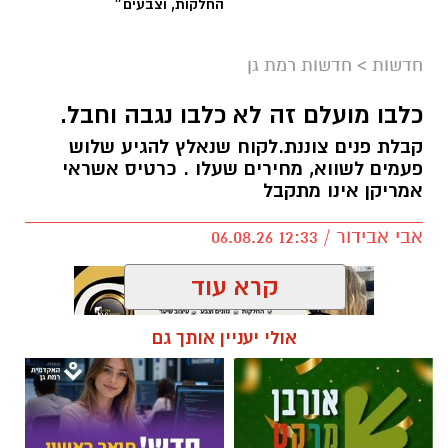
החלקות, וצבעים״
תחנת משטרת רמת גן - בני ברק עלתה בשבועות
האחרונים לכותרות מספר פעמים. היום זה קורה
חדשות
>
חדשות רמת גן
שוב. חוקרי תחנת מסובים פתחו בחקירה עם קבלת
מידע אודות התבטאויות מאיימות שפורסמו בקבוצת
כלבו מועלם זה לא כלבו נגבה וחבל.
ווטסאפ והופנו כלפי מפקד תחנת משטרת בני
קבלת פנים צוננת.לקוח שנאלץ להגיע שלוש
ברק-רמת גן.
פעמים לשווא, מחירים שעלו . כרטיס אשראי
אמריקן אינו מתקבל
במסגרת פעולות חקירה מהירות, אותר אתמול
החשוד, בן 44, תושב מודיעין עילית, והוא נעצר
אבי אבידור / 12:33 06.08.26
לחקירה בתחנת מסובים. בסיומה נכלא.
הבוקר האריך בית משפט השלום בתל אביב את
קרא עוד
מעצרו עד ליום ראשון, 9.8.26.
אולי יעניין אותך גם
תגים:
כלבו נגבה