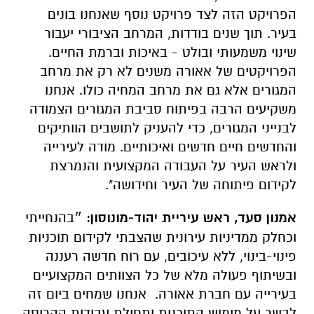
הפרויקט הזה לצד פרויקט נוסף שאנחנו בונים
בעיר. תוך שנים בודדות, המרחב הציבורי יעבור
שינוי משמעותי ובולט - באיכות וברמת החיים.
הפרויקטים של אאורה משנים לא רק את מרחב
המגורים אלא גם את מרחב המחיה כולו. אנחנו
משקיעים הרבה בפיתוח סביבת המגורים הצמודה
לבנייני המגורים, כדי להעניק לתושבים הוותיקים
והחדשים חיים חדשים ואיכותיים. מודה לעירייה
ולראש העיר על העבודה המקצועית והנמרצת
לקידום פיתוחה של העיר וחידושה".
אמנון סעד, ראש עיריית יהוד-מונוסון:
״בהנחייתי
וכחלק ממדיניות עירונית שהצבתי לקידום תוכניות
פינוי-בינוי, ללא עיכובים, עם רוח חדשה רעננה
ובשיתוף פעולה מלא של כל הצוותים המקצועיים
בעירייה עם חברת אאורה. אנחנו שמחים ביום זה
לבשר על מימוש התוכנית ותחילת עבודות ההריסה