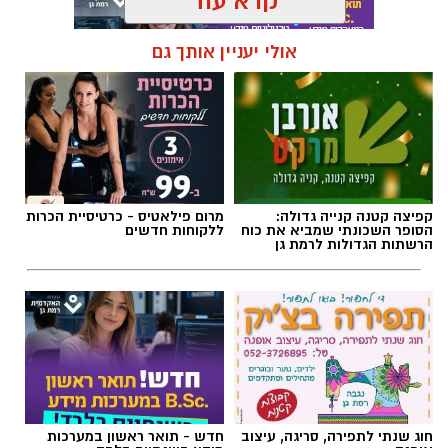
קרא עוד
תגים:
שריפה רמת גן
אולי יעניין אותך גם
קפיצה קטנה קנייה גדולה:
מרום פילאטיס - כרטיסיית הכרות
הסופר השכונתי שמביא את כוח
ללקוחות חדשים
הרשתות הגדולות לרמת גן
צילום: כבאות והצלה לישראל
חשד להצתה מכוונת ברמת גן: שלוש שריפות פרצו
לפנות בוקר (שישי) בשלושה מוקדים סמוכים בעיר,
חוג שנתי לתפירה, סריגה, עיצוב
חדש - תואר ראשון במערכות