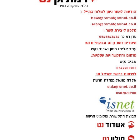
מטרת השינוי היא להעניק לאוהדים חוויית משחק
הודעות לאתר ניתן לשלוח במייל :
news@ramatgannet.co.il
נעימה והיא מתבצע תודות לתמיכת ראש העיר,
הצטרפו לקבוצת החדשות השקטה של רמת גן נט ב-
eran@ramatgannet.co.il
כרמל שאמה הכהן ובהובלת מנכ״ל רשות הספורט
WhatsApp כל החדשות לחצו כאן
טלפון ליצירת קשר :
העירונית ר״ג, רוני יהודה. בזכות השינוי המתבצע
ערן ראוכר
0545243434
מיסדים רמת גן נט וגבעתיים נט:
תגדל כמות המקומות ביציעים על הפרקט בכ-200
עו"ד אליהו חסון ואביב נקש
מקומות.
פרסום והתקשרויות עסקיות:
אביב נקש
0542203203
לפרסום ברשת ישראל נט
אלדה נתנאל מנהלת הרשת
elda@isnet.co.il
0507870908
קבוצת התקשורת ומקומוני הרשת: