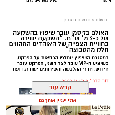
אופנה
מידע בשנתיים בלבד
ובמהלכן נפגעו שבעה בני אדם באורח קל משאיפת
עשן. חוקר דליקות של כבאות והצלה קבע כי קיים
חשד ממשי להצתה מכוונת וכי ייתכן קשר בין כלל
חדשות
>
חדשות רמת גן
האירועים.
האולם בזיסמן עובר שיפוץ בהשקעה
האירוע החל בשריפה שפרצה בעץ דקל ובלובי של
של כ-2 מ׳ ש״ח. ״השקעה ישירה
בניין מגורים ברחוב הרצל. זמן קצר לאחר מכן
בחוויית הצפייה של האוהדים המהווים
התקבל דיווח על שריפה נוספת בלובי של בניין
חלק מהקבוצה״
מגורים ברחוב ז'בוטינסקי הסמוך.
במסגרת השיפוץ יוחלפו הכסאות על הפרקט,
כשיציע ה-VIP עובר לצד השני, הפרקט עובר
לוחמי האש שהוזעקו למקום פעלו לכיבוי הלהבות,
חידוש, חדרי ההלבשה והשירותים ישודרגו ועוד
ביצעו סריקות בבניינים כדי לוודא שאין לכודים
דור הדר / 17:19 06.08.26
ופעלו לשחרור העשן שהצטבר בחדרי המדרגות
קרא עוד
ובחללים המשותפים.
אולי יעניין אותך גם