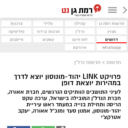
חדשות רמת גן
קהילה
פלילי
צרכנות
מגזין
נדל"ן
תרבות ובידור
פוליטיקה
דרושים
לוח חינם
עסקים
פייסבוק
whatsapp
אינדקס
חדשות
>
חדשות נדל"ן
פרויקט LINK יהוד-מונוסון יוצא לדרך
במהירות יוצאת דופן
לעיני התושבים הוותיקים הנרגשים, חברת אאורה,
חברת הנדל"ן המובילה בישראל, ערכה טקס
הריסה ותחילת בנייה במעמד ראש עיריית
יהוד-מונוסון, אמנון סעד ומנכ"ל אאורה, יעקב
אטרקצ'י