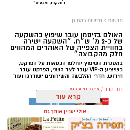
החלקות, וצבעים״
חדשות
>
חדשות רמת גן
האולם בזיסמן עובר שיפוץ בהשקעה
של כ-2 מ׳ ש״ח. ״השקעה ישירה
בחוויית הצפייה של האוהדים המהווים
חלק מהקבוצה״
במסגרת השיפוץ יוחלפו הכסאות על הפרקט,
כשיציע ה-VIP עובר לצד השני, הפרקט עובר
חידוש, חדרי ההלבשה והשירותים ישודרגו ועוד
דור הדר / 17:19 06.08.26
קרא עוד
אולי יעניין אותך גם