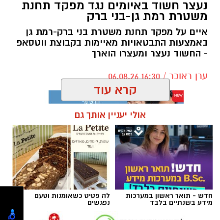
נעצר חשוד באיומים נגד מפקד תחנת
משטרת רמת גן-בני ברק
מטרת השינוי היא להעניק לאוהדים חוויית משחק
נעימה והיא מתבצע תודות לתמיכת ראש העיר,
איים על מפקד תחנת משטרת בני ברק-רמת גן
כרמל שאמה הכהן ובהובלת מנכ״ל רשות הספורט
באמצעות התבטאויות מאיימות בקבוצת ווטסאפ
- החשוד נעצר ומעצרו הוארך
העירונית ר״ג, רוני יהודה. בזכות השינוי המתבצע
תגדל כמות המקומות ביציעים על הפרקט בכ-200
ערן ראוכר / 16:30 06.08.26
מקומות.
קרא עוד
אולי יעניין אותך גם
תגים:
משטרת ישראל
,
משטרת רמת גן
חדש - תואר ראשון במערכות
לה פטיט כשאומנות וטעם