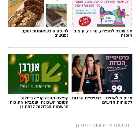
תגים:
כרמל שאמה הכהן
,
מכבי עירוני רמת גן
,
זיסמן
אולם זיסמן ברמת גן, אולמה הביתי של מכבי
קבוצת כנען רמת-גן, שנחנך ב-1993, עובר בימים
חוג שנתי לתפירה, סריגה, עיצוב
לה פטיט כשאומנות וטעם
אלו שיפוץ משמעותי לקראת עונת המשחקים
אופנה
נפגשים
הקרובה, בהשקעתה האדיבה והנדיבה של עיריית
רמת גן והעומד בראשה כרמל שאמה הכהן
והבעלים של המועדון אבי גבאי הנאמדת בכשני
מיליון ש״ח.
במסגרת השיפוץ, יוחלפו כל המושבים על הפרקט
ובמקומם יותקנו יציעים חדשים. יציע ה-VIP עובר
מרום פילאטיס - כרטיסיית הכרות
קפיצה קטנה קנייה גדולה:
צד וימוקם בצד בו היו ממוקמים שולחן המזכירות
ללקוחות חדשים
הסופר השכונתי שמביא את כוח
וספסלי הקבוצות. אלה עוברים לצד השני מתחת
הרשתות הגדולות לרמת גן
ליציעים המרכזיים של האולם, מול מצלמות
הטלוויזיה. גם משני צידי הפרקט מאחורי הסלים
חדשות
>
חדשות רמת גן
יותקנו יציעים חדשים.