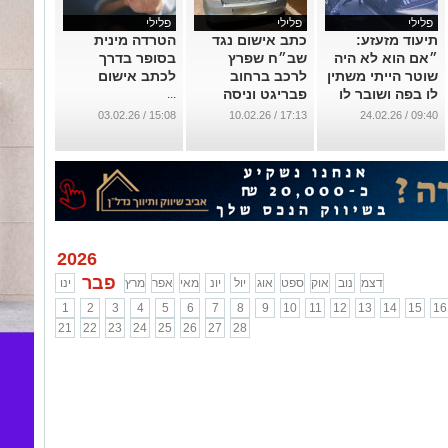
פלילי
פלילי
פלילי
תיעוד מזעזע:
כתב אישום נגד
הטרדה מינית
״אם הוא לא היה
שב״ח שפרץ
בסופר בדרך
שוטר הייתי משתין
לרכב ברחוב
לכתב אישום
לו בפה ושובר לו
פבריגט וניסה
...
את הפרצוף"
להימלט
15:08 / 03.02.26
17:13 / 10.02.26
09:40 / 24.02.26
מהשוטרים
...
...
2026
פבר
דצמ
נוב
אוק
ספט
אוג
יול
יונ
מאי
אפר
מרץ
ינו
1
2
3
4
5
6
7
8
9
10
11
12
13
14
15
16
21
22
23
24
25
26
27
28