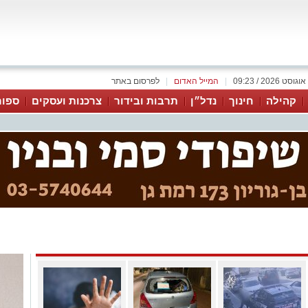
|
המייל האדום
|
לפרסום באתר
קהילה
חינוך
נדל״ן
תרבות ובידור
צרכנות ועסקים
ספור