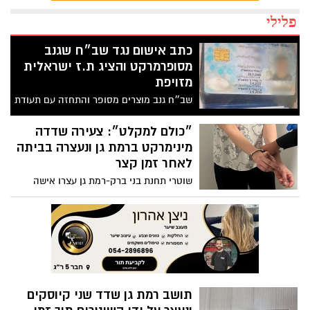
פלילי
כתב אישום נגד שב״ח שגנב
מסופרמרקט והציג ת.ז ישראלית
מזויפת
שב״ח גנב מוצרים מסופר והתחזה עם תעודת
זהות ישראלית מזויפת - שוטרי תחנת בני
ברק-רמת גן עצרו אותו; החקירה הסתיימה
״כולם למקלט״: צעירה שדדה
והוגש נגדו כתב אישום
מינימרקט ברמת גן ונעצרה בביתה
לאחר זמן קצר
שוטרי תחנת בני ברק-רמת גן עצרו אישה
שביצעה שוד בתחבולה באיומי אקדח דמה
במינימרקט ברמת גן
תושב רמת גן שדד שני קיוסקים