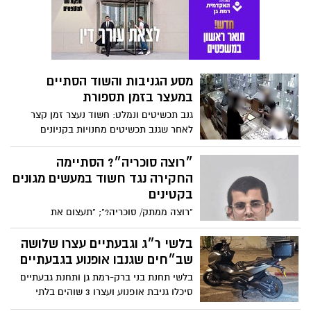
נוספת נגד החשוד השני
מסע הגניבות והשוד הסתיים
במעצר בזמן תספורת
גנב תכשיטים ונמלט: חשוד נעצר זמן קצר
לאחר שגנב תכשיטים מחנויות בקניונים
בקרית אונו, רמת גן, פתח תקווה, חולון ורעננה
בשווי אלפי ש"ח במהלך חודש אוגוסט
״רוצה סוכריה״? הסתיימה
החקירה נגד חשוד במעשים מגונים
בקטינים
"רוצה ממתק/ סוכריה?"; "תעצום את
העיניים"- משטרת בני ברק- רמת גן עצרה
חשוד שביצע מעשים מגונים ב-3 קטינים בעיר
בלשי ר״ג וגבעתיים עצרו שלושה
בני ברק בשיטת ביצוע חוזרת; החקירה
שב״חים שגנבו אופנוע בגבעתיים
במחלק מין ואלימות במשפחה הסתיימה,
בלשי תחנת בני ברק-רמת גן ותחנת גבעתיים
מעצר החשוד הוארך והוגשה נגדו הצהרת
סיכלו גניבת אופנוע ועצרו 3 שוהים בלתי
תובע
חוקיים שהגיעו עפ"י החשד ברכב גנוב עם