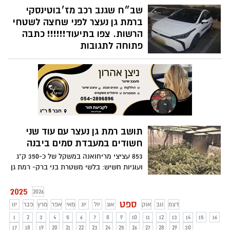
לוחיות משוכפלות; ברשות החשודים נתפס
שב״ח שגנב רכב מז׳בוטינסקי
משבש תדרים
ברמת גן נעצר לפני שחצה לשטחי
הרשות. צפו בתיעוד!!!!!! כתבה
פתוחה לתגובות
תיעוד: שוהה בלתי חוקי שגנב רכב מרמת גן
נעצר ע"י שוטרי תחנת מודיעין לפני המעבר
לשטחים; החקירה במשטרת בני ברק- רמת גן
הסתיימה והוגש כתב אישום נגד החשוד
תושב רמת גן נעצר עם עוד שני
חשודים במעבדת סמים ביבנה
853 עציצי מריחואנה במשקל של כ-350 ק"ג
ועוגיות חשיש: בלשי משטרת בני ברק- רמת גן
ולוחמי מג"ב זרוע ת"א חשפו מעבדת סמים
בת שתי קומות באזור תעשייה בעיר יבנה
2025
2026
ספט
דצמ
נוב
אוק
אוג
יול
יונ
מאי
אפר
מרץ
פבר
ינו
1
2
3
4
5
6
7
8
9
10
11
12
13
14
15
16
17
18
19
20
21
22
23
24
25
26
27
28
29
30