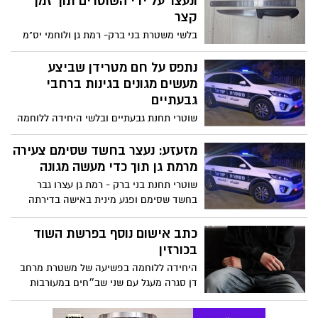
ונעצר על ידי השוטרים תוך זמן
קצר
בלשי משטרת בני ברק- רמת גן ולוחמי יס"מ
מחוז ת"א עצרו חשוד שביצע שוד בשני
קיוסקים- ברמת גן ובתל אביב
נתפס על חם מטרידן שביצע
מעשים מגונים בגינות ברחבי
גבעתיים
שוטרי תחנת גבעתיים ובלשי היחידה ללוחמה
בפשיעה של מרחב דן בשיתוף יחידת צור של
שב"ס עצרו גבר בחשד למעשים מגונים בגינות
מזעזע: נעצר בחשד שסימם צעירה
ציבוריות בגבעתיים
מרמת גן תוך כדי מעשה מגונה
שוטרי תחנת בני ברק - רמת גן עצרו גבר
בחשד שסימם ופגע מינית באישה בדירתה
ברמת גן
כתב אישום נוסף בפרשת השוד
בכורזין
היחידה ללוחמה בפשיעה של משטרת מרחב
דן סגרה מעגל עם שני שב״חים במעורבות
איומים וגניבה מקטין במתחם כורזין בבעתיים;
החקירה הסתיימה והוגשה הצהרת תובע