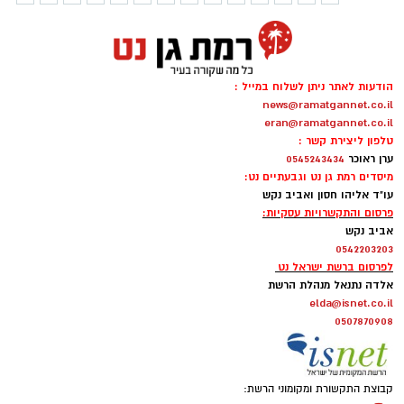
הודעות לאתר ניתן לשלוח במייל :
news@ramatgannet.co.il
eran@ramatgannet.co.il
טלפון ליצירת קשר :
ערן ראוכר
0545243434
מיסדים רמת גן נט וגבעתיים נט:
עו"ד אליהו חסון ואביב נקש
פרסום והתקשרויות עסקיות:
אביב נקש
0542203203
לפרסום ברשת ישראל נט
אלדה נתנאל מנהלת הרשת
elda@isnet.co.il
0507870908
קבוצת התקשורת ומקומוני הרשת: