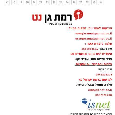
17
18
19
20
21
22
23
24
25
26
27
28
29
30
31
הודעות לאתר ניתן לשלוח במייל :
news@ramatgannet.co.il
eran@ramatgannet.co.il
טלפון ליצירת קשר :
ערן ראוכר
0545243434
מיסדים רמת גן נט וגבעתיים נט:
עו"ד אליהו חסון ואביב נקש
פרסום והתקשרויות עסקיות:
אביב נקש
0542203203
לפרסום ברשת ישראל נט
אלדה נתנאל מנהלת הרשת
elda@isnet.co.il
0507870908
קבוצת התקשורת ומקומוני הרשת: