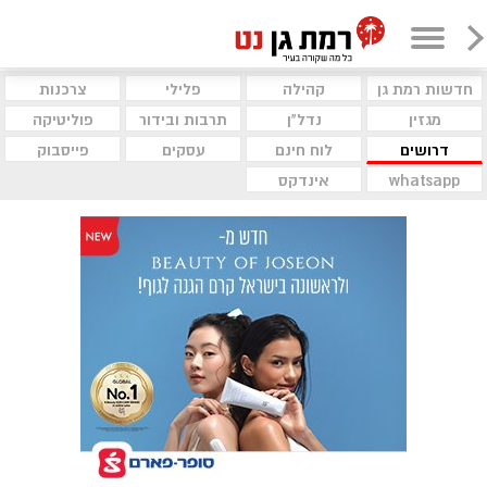
חדשות רמת גן
קהילה
פלילי
צרכנות
מגזין
נדל"ן
תרבות ובידור
פוליטיקה
דרושים
לוח חינם
עסקים
פייסבוק
whatsapp
אינדקס