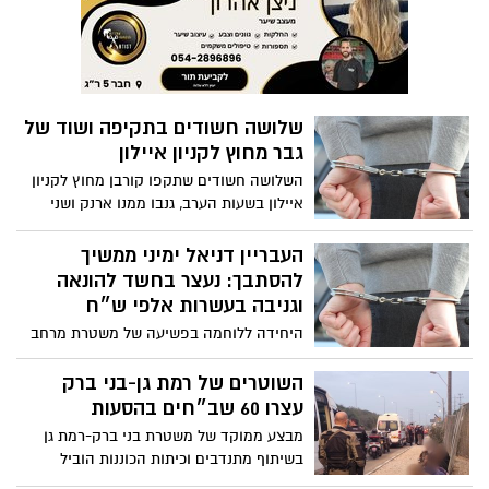
ארנקו עם כרטיסי אשראי ו-5,000 ש"ח במזומן
שלושה חשודים בתקיפה ושוד של
גבר מחוץ לקניון איילון
השלושה חשודים שתקפו קורבן מחוץ לקניון
איילון בשעות הערב, גנבו ממנו ארנק ושני
פלאפונים
העבריין דניאל ימיני ממשיך
להסתבך: נעצר בחשד להונאה
וגניבה בעשרות אלפי ש״ח
היחידה ללוחמה בפשיעה של משטרת מרחב
דן עצרה גבר מוכר למשטרה מרמת גן בחשד
לקבלת דבר במירמה, גניבה וזיוף מחמישה
השוטרים של רמת גן-בני ברק
קורבנות באלפי ש"ח; החקירה הסתיימה
עצרו 60 שב״חים בהסעות
והוגשה הצהרת תובע
מבצע ממוקד של משטרת בני ברק-רמת גן
בשיתוף מתנדבים וכיתות הכוננות הוביל
למעצרם של 60 שוהים בלתי חוקיים שהיו