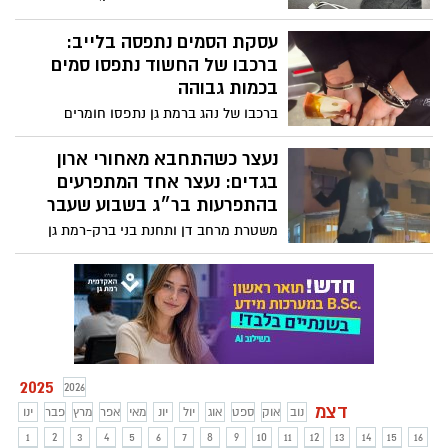
בהמלטות רגלית ונעצר ע"י שוטרי סיור
עסקת הסמים נתפסה בלייב:
ברכבו של החשוד נתפסו סמים
בכמות גבוהה
ברכבו של נהג ברמת גן נתפסו חומרים
החשודים כסם מסוג קנאביס וחשיש-
מחולקים לשקיות וקופסאות רבות יחד עם
נעצר כשהתחבא מאחורי ארון
סיגריות אלקטרוניות עם חומר החשוד כסם
בגדים: נעצר אחד המתפרעים
מסוג קנאביס- שוטרי ופקחי יחידת השיטור
בהתפרעות בר״ג בשבוע שעבר
העירוני ברמת גן של משטרת מרחב דן עצרו
משטרת מרחב דן ותחנת בני ברק-רמת גן
את החשוד
עצרה חשוד שהתפרע, קפץ על גג רכב של
משטרה צבאית, גרם נזק ותקף שוטרים
במסגרת הפגנה בלתי חוקית ברמת גן
2025
2026
דצמ
נוב
אוק
ספט
אוג
יול
יונ
מאי
אפר
מרץ
פבר
ינו
1
2
3
4
5
6
7
8
9
10
11
12
13
14
15
16