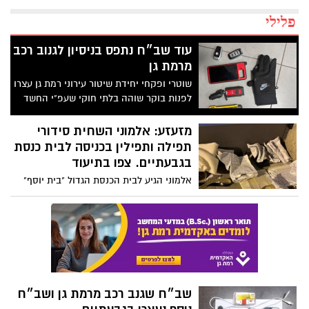
פלילי
עוד שב״ח נתפס בניסיון לגנוב רכב
מרמת גן
שוטרי ופקחי יחידת שיטור עירוני רמת גן עצרו
לפנות בוקר שוהה בלתי חוקי שעפ"י החשד
פרץ לרכב ברמת גן ותפסו ברשותו כלי פריצה
מזעזע: אלמוני השחית סידורי
תפילה ותפילין בכניסה לבית כנסת
בגבעתיים. צפו בתיעוד
אלמוני הגיע לבית הכנסת הגדול "בית יוסף"
והשחית תפילין, סידורי תפילה וטליתות.
המשטרה חוקרת
שב״ח שגנב רכב מרמת גן ושב״ח