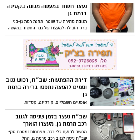
בהסעות במיניבוסים בכביש 4; שלושת הנהגים
נעצר חשוד במעשה מגונה בקטינה
נעצרו
ברמת גן
תגובה מהירה של שוטרי תחנת רמת גן-בני
ברק הובילה למעצרו של גבר החשוד במעשה
מגונה בקטינה ברמת גן; בימ"ש האריך מעצרו
דירת ההפתעות: שב״ח, רכוש גנוב
וסמים להפצה נתפסו בדירה ברמת
גן
אופניים חשמליים, קורקינט, קסדות
ופלאפונים. בלשי משטרת רמת גן-בני ברק
ובלשי היחידה ללוחמה בפשיעה של משטרת
שב״ח נעצר בזמן שניסה לגנוב
מרחב דן עצרו שישה חשודים בדירה במתחם
רכב מרמת גן. מעצרו הוארך
הבורסה
מחשב להנעת כלי רכב, מפתחות ומסכת סקי:
שב״ח ניסה לגנוב רכב מרמת גן, החל