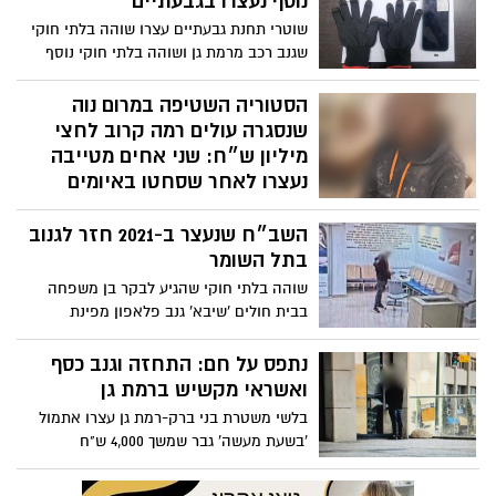
נוסף נעצרו בגבעתיים
שוטרי תחנת גבעתיים עצרו שוהה בלתי חוקי
שגנב רכב מרמת גן ושוהה בלתי חוקי נוסף
שניסה להימלט. בסריקות אותר רכב עם דלת
פתוחה שעפ"י החשד ניסו לגנוב
הסטוריה השטיפה במרום נוה
שנסגרה עולים רמה קרוב לחצי
מיליון ש״ח: שני אחים מטייבה
נעצרו לאחר שסחטו באיומים
קשיש מרמת גן
השב״ח שנעצר ב-2021 חזר לגנוב
משטרת בני ברק- רמת גן עצרה שני אחים,
בתל השומר
תושבי טייבה, שעפ"י החשד סחטו באיומים כ-
480,000 ש"ח מקשיש תושב רמת גן, במשך
שוהה בלתי חוקי שהגיע לבקר בן משפחה
שמונה חודשים לאחר שרכש מהם רכב
בבית חולים 'שיבא' גנב פלאפון מפינת
ההמתנה מחוץ למחלקה והחביא אותו בתחנת
אוטובוס
נתפס על חם: התחזה וגנב כסף
ואשראי מקשיש ברמת גן
בלשי משטרת בני ברק-רמת גן עצרו אתמול
'בשעת מעשה' גבר שמשך 4,000 ש"ח
מכספומט לאחר שהתחזה לעובד חברת
חשמל בפני קשיש וגנב מביתו ברמת גן את