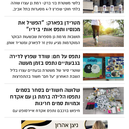
שוטרי סיור של משטרת גבעתיים עצרו בליל
השבת האחרון "על חם" חשוד בהתפרצות
לדירה בגבעתיים
שלושה חשודים בסחר בסמים
נתפסו הלילה ברמת גן עם אקדח
וכמויות סמים חריגות
חיפוש ברכבם נתפס אקדח איירסופט עם
כדורים, מאות גרם סם מסוג קוקאין שחולק
לעשרות מנות, עשרות שקיות של פטריות
הזיה, עשרות כדורים ובולים
כיצד הסתיים המרדף אחרי גנב
הרכב ברמת גן?
חשוד בגניבת רכב נעצר לאחר מרדף
והסתתרות בחניון תת-קרקעי ברמת גן
ארבעה קטינים, נתינים זרים, נעצרו