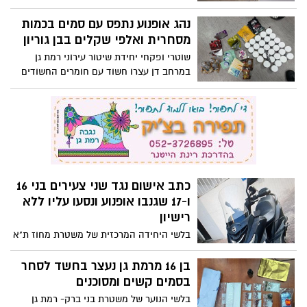
כתב אישום נגד שני צעירים בני 16
ו-17 שגנבו אופנוע ונסעו עליו ללא
רישיון
בלשי היחידה המרכזית של משטרת מחוז ת"א
עצרו 2 קטינים שגנבו אופנוע מגבעתיים;
החקירה במחלק הנוער במשטרת מסובים
בן 16 מרמת גן נעצר בחשד לסחר
הסתיימה והוגש נגדם כתב אישום ע"י יחידת
בסמים קשים ומסוכנים
התביעות
בלשי הנוער של משטרת בני ברק- רמת גן
במרחב דן עצרו קטין שנתפסו ברשותו חומרים
החשודים כסם בחיפוש בביתו; בימ"ש לנוער
האריך מעצרו
בתוך דקות: הסתיים המרדף אחרי
גנב הרכב מרמת גן
שוטרי ופקחי יח' שיטור עירוני רמת גן עצרו
שוהה בלתי חוקי שגנב רכב מרמת גן תוך דקות
ספורות מרגע הדיווח
האופנוע נגנב באזור העסקים של
רמת גן-בני ברק והגנב היה מעורב
בתאונת דרכים בסיומה שלף