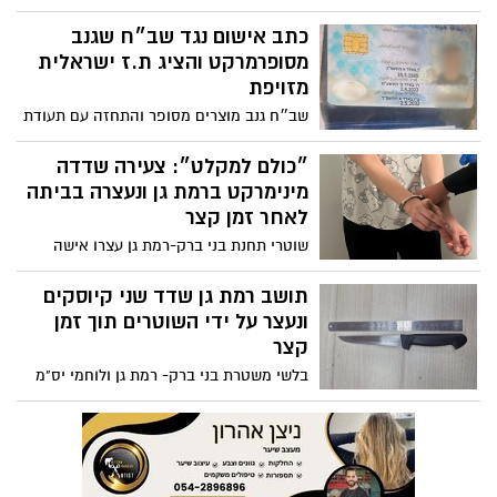
שביצעה שוד בתחבולה באיומי אקדח דמה
במינימרקט ברמת גן
תושב רמת גן שדד שני קיוסקים
ונעצר על ידי השוטרים תוך זמן
קצר
בלשי משטרת בני ברק- רמת גן ולוחמי יס"מ
מחוז ת"א עצרו חשוד שביצע שוד בשני
קיוסקים- ברמת גן ובתל אביב
נתפס על חם מטרידן שביצע
מעשים מגונים בגינות ברחבי
גבעתיים
שוטרי תחנת גבעתיים ובלשי היחידה ללוחמה
בפשיעה של מרחב דן בשיתוף יחידת צור של
שב"ס עצרו גבר בחשד למעשים מגונים בגינות
מזעזע: נעצר בחשד שסימם צעירה
ציבוריות בגבעתיים
מרמת גן תוך כדי מעשה מגונה
שוטרי תחנת בני ברק - רמת גן עצרו גבר