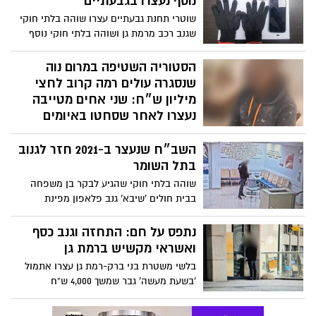
480,000 ש"ח מקשיש תושב רמת גן, במשך
שוהה בלתי חוקי שהגיע לבקר בן משפחה
שמונה חודשים לאחר שרכש מהם רכב
בבית חולים 'שיבא' גנב פלאפון מפינת
ההמתנה מחוץ למחלקה והחביא אותו בתחנת
אוטובוס
נתפס על חם: התחזה וגנב כסף
ואשראי מקשיש ברמת גן
בלשי משטרת בני ברק-רמת גן עצרו אתמול
'בשעת מעשה' גבר שמשך 4,000 ש"ח
מכספומט לאחר שהתחזה לעובד חברת
חשמל בפני קשיש וגנב מביתו ברמת גן את
ארנקו עם כרטיסי אשראי ו-5,000 ש"ח במזומן
שלושה חשודים בתקיפה ושוד של
גבר מחוץ לקניון איילון
השלושה חשודים שתקפו קורבן מחוץ לקניון
איילון בשעות הערב, גנבו ממנו ארנק ושני
פלאפונים
העבריין דניאל ימיני ממשיך