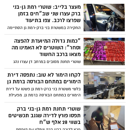
בכמות גדולה המיועדת להפצה ולסחר
לקחו הימור לא טוב: נתפסה דירת
הימורים במתחם הבורסה ברמת גן
בלשי משטרת בני ברק-רמת גן פשטו על דירת
הימורים במתחם הבורסה ברמת גן. מפעילת
המקום עוכבה לחקירה, נתפסו 42 מחשבים
וכסף מזומן בסך 14,290 ש"ח
שוטרי תחנת רמת גן-בני ברק
תפסו פורץ לדירה שגנב תכשיטים
בשווי 28 אלף ש״ח
פרץ לדירה בבני ברק ונמלט עם קופסת
תכשיטים יקרי ערך; החשוד אותר ונעצר ע"י
משטרת בני ברק-רמת גן; החקירה הסתיימה
והוגש נגדו כתב אישום
אבנים הושלכו לעבר השוטרים
בהפגנה נגד הגיוס בכביש 4
הפגנה בלתי חוקית בכביש 4 סמוך לבני ברק;
השלכת אבנים לעבר כוחות המשטרה תוך