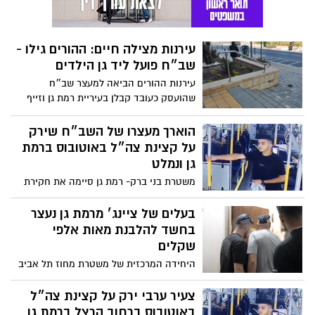
משטרת בני ברק- רמת גן סיימה את חקירת
השב״ח; יחידת התביעות של משטרת מחוז
ת"א הגישה כתב אישום נגד החשוד ובקשה
בעלים של ציינג׳ מרמת גן נעצר
למעצרו עד תום ההליכים
בחשד להלבנת מאות אלפי
שקלים
היחידה המרכזית של משטרת מחוז תל אביב
עצרה חמישה חשודים מרמת גן ומבני ברק,
ביניהם בני משפחה וחבר בארגון פשיעה
צעיר ערבי ירק על קצינת צה״ל
באוטובוס ברחוב הרצל ברמת גן
ונמלט
קצינה שהייתה בדרכה לבסיס השלישות
ברמת גן, הותקפה על ידי הצעיר שמעשיו
נקלטו במצלמת האוטובוס. המשטרה חוקרת
שלושה חשודים נעצרו בעקבות
הונאת קשישים ברמת גן