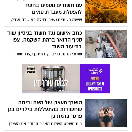
ויחידת התביעות של משטרת מחוז ת"א
הגישה כתב אישום נגד החשוד
הוארך מעצרן של האם וביתה
שחשודות בהתעללות בילדים בגן
פרטי ברמת גן
בית משפט השלום האריך הבוקר את מעצרן
של שתי החשודות שנעצרו בשבוע שעבר, עד
ליום שישי הקרוב
בסופר ליד הבית: נעצר תושב עזה
שהתחזה לישראלי
שוטרי תחנת בני ברק- רמת גן עצרו שוהה
בלתי חוקי, תושב עזה, שהתחזה באמצעות
תעודת זהות ביומטרית ישראלית והועסק
בחברת ניקיון בסופר ברמת גן
נעצר נהג שנסע ללא רישיון ותחת
השפעת סמים
שוטרי ופקחי יח' שיטור עירוני רמת גן עצרו
נהג שרישיון הנהיגה שלו לא בתוקף ונהג תחת
פסילה ותפסו ברשותו חומרים החשודים כסם