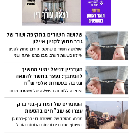
להסתבך: נעצר בחשד להונאה
וגניבה בעשרות אלפי ש״ח
היחידה ללוחמה בפשיעה של משטרת מרחב
דן עצרה גבר מוכר למשטרה מרמת גן בחשד
לקבלת דבר במירמה, גניבה וזיוף מחמישה
השוטרים של רמת גן-בני ברק
קורבנות באלפי ש"ח; החקירה הסתיימה
עצרו 60 שב״חים בהסעות
והוגשה הצהרת תובע
מבצע ממוקד של משטרת בני ברק-רמת גן
בשיתוף מתנדבים וכיתות הכוננות הוביל
למעצרם של 60 שוהים בלתי חוקיים שהיו
בהסעות במיניבוסים בכביש 4; שלושת הנהגים
נעצר חשוד במעשה מגונה בקטינה
נעצרו
ברמת גן
תגובה מהירה של שוטרי תחנת רמת גן-בני
ברק הובילה למעצרו של גבר החשוד במעשה
מגונה בקטינה ברמת גן; בימ"ש האריך מעצרו