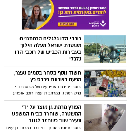
חשוד נוסף בסחר בסמים נעצר,
התנועה ערכו אתמול מבצע תנועה נגד עבירות
תנועה מסכנות חיים המבוצעות ע"י רוכבי דו
הפעם בשכונת פרדס כץ
גלגלי. נרשמו 120 דוחות תנועה
שוטרי יחידת האופנועים של משטרת בני
ברק-רמת גן במרחב דן עצרו רוכב אופנוע
בשכונת פרדס כץ ותפסו ברשותו חומרים
החשודים כסם במגוון רחב של אריזות; בימ"ש
הפורץ מרמת גן נעצר על ידי
האריך מעצרו
המשטרה, שוחרר בבית המשפט
ונעצר שוב כשחזר לגנוב
שוטרי תחנת רמת גן- בני ברק במרחב דן עצרו
חשוד שפרץ לשתי דירות ברמת גן וגנב מהן
פלאפון, כסף מזומן וכרטיס אשראי; בנוסף
נהג אופנוע נתפס עם סמים בכמות
החשוד גנב מסניף רשת פארם שלושה בשמים
מסחרית ואלפי שקלים בבן גוריון
יוקרתיים ופלאפון מישיבת הסדר
שוטרי ופקחי יחידת שיטור עירוני רמת גן
במרחב דן עצרו חשוד עם חומרים החשודים
כסם שלא לצריכה עצמית; בימ"ש האריך
מעצרו