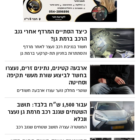
בחשד לביצוע שורת מעשי תקיפה
וסחיטה
שוטרי מחלק נוער עצרו ארבעה חשודים
קטינים נתינים זרים בחשד לביצוע שורה של
עבירות תקיפה וסחיטה באיומים ובכח כלפי
עבור 1,500 ש״ח בלבד: תושב
קטינים נתינים זרים באזור רמת גן
השטחים שגנב רכב מרמת גן נעצר
ונכלא
המשטרה עצרה תושב שטחים שגנב רכב
מרמת גן בשבוע שעבר; אתמול החקירה
בתחנת בני ברק-רמת גן הסתיימה והוגש נגדו
המשטרה עצרה חשוד בתום מסע
כתב אישום
הפריצות והגניבות
לעיני המצלמות: גנב ונמלט - משטרת בני
ברק-רמת גן עצרה חשוד שפרץ לתשעה בתי
עסק בבני ברק, רמת גן ותל אביב