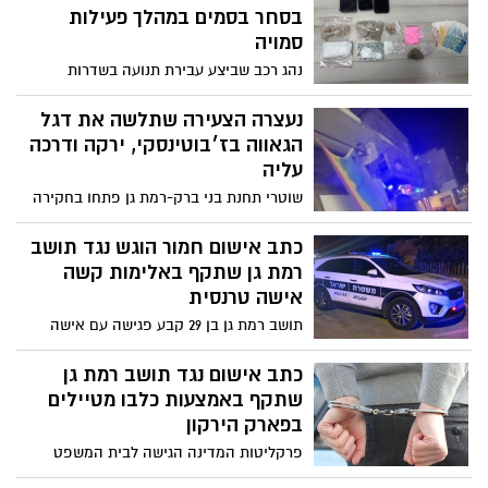
גאווה ותלשה אותו ברמת גן
רמת גן שתקף באלימות קשה
אישה טרנסית
תושב רמת גן בן 29 קבע פגישה עם אישה
טרנסית בדירתה, שם תקף אותה באכזריות
וגנב את רכושה, בתור נקמה
כתב אישום נגד תושב רמת גן
שתקף באמצעות כלבו מטיילים
בפארק הירקון
פרקליטות המדינה הגישה לבית המשפט
המחוזי בת"א כתב אישום נגד תושב רמת גן
שתקף באמצעות כלבו מסוג רועה בלגי
מטיילים בפארק וגרם לפציעתם הקשה
רוכבי הדו גלגלים הרמתגנים:
משטרת ישראל מעלה הילוך
בעבירות הכביש של רוכבי הדו
גלגלי
מרחב דן בשיתוף סיירת אופנועים של אגף