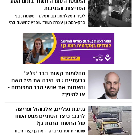
מהלומות קשות בבר "זליג"
גבעתיים : מי היכה את מי? האח
והאחות את אנשי הבר המפורסם -
או להיפך?
פרשה סוערת שהסתיימה לאחרונה בהסדר
גניבת נעליים, אלכוהול ופריצה
מותנה ובביטול כתב אישום חמור
לרכב: כיצד הסתיים מסע השוד
של החשוד מרמת גן?
שוטרי תחנת בני ברק- רמת גן עצרו חשוד
בקניון איילון ברמת גן שגנב מסופרמרקט
בקבוקי אלכוהול וניסה לגנוב נעליים מדוכן
רבים על הבר: מי היכה את מי?
ובהמשך פרץ לרכב
האח והאחות את אנשי הבר
המפורסם - או להיפך?
פרשה סוערת שהסתיימה לאחרונה בהסדר
מותנה ובביטול כתב אישום חמור
ארבעה קטינים נעצרו בחשד
לאירוע אלימות קשה בכיכר
רמב״ם
בלשי משטרת בני ברק- רמת גן עצרו 4 קטינים
בחשד למעורבות בדקירת גבר ברמת גן אתמול