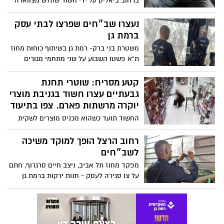
ונמלט מהחנות. ביצע 12 גניבות מ-7 סניפי
רשת פארם, בשווי אלפי שקלים
רחוב הרצל הופך למוקד משיכה
לשב״חים
מפקד מחוז תל אביב, ניצב חיים סרגרוף, חתם
על צו סגירה לעסק - חנות ירקות ברמת גן
שהועסק בה שוהה בלתי חוקי בניגוד לחוק
עירנות מצילה חיים: ההורים גילו -
שב״ח פועל ליד גן הילדים
עירנות ההורים הביאה למעצר שב״ח
שהועסק כעובד קבלן בעיריית רמת גן וזייף
את מסמכיו. השב״ח נעצר
הוארך מעצרו של השב״ח שירק
על קצינת צה״ל באוטובוס ברמת
גן ונמלט