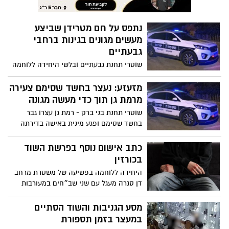
בחשד שסימם ופגע מינית באישה בדירתה
ברמת גן
כתב אישום נוסף בפרשת השוד
בכורזין
היחידה ללוחמה בפשיעה של משטרת מרחב
דן סגרה מעגל עם שני שב״חים במעורבות
איומים וגניבה מקטין במתחם כורזין בבעתיים;
החקירה הסתיימה והוגשה הצהרת תובע
מסע הגניבות והשוד הסתיים
נוספת נגד החשוד השני
במעצר בזמן תספורת
גנב תכשיטים ונמלט: חשוד נעצר זמן קצר
לאחר שגנב תכשיטים מחנויות בקניונים
בקרית אונו, רמת גן, פתח תקווה, חולון ורעננה
בשווי אלפי ש"ח במהלך חודש אוגוסט
״רוצה סוכריה״? הסתיימה
החקירה נגד חשוד במעשים מגונים