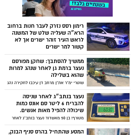
שהוא בשלילה
שוטרי ימ"ר את"ן מרחב דן עיכבו לחקירה נהג
שנמצא בפסילת קצין משטרה לאחר שנתפס
בחשד לנהיגה תחת השפעת אלכוהול בחודש
נעצר בנתב״ג לאחר שניסה
שעבר ורישיונו נפסל
להבריח 6 ליטר סם אונס כמות
שיכולה להפיל מאות אנשים.
מטורף! בן 50 מאשדוד נעצר בנתב"ג לאחר
שניסה להבריח לארץ 6 ליטר של סם אונס.
מדובר בכמות גדולה מאוד של סם אונס, ממנו
המסע שהתחיל בהרס סניף הבנק,
מספיקה כמות זעירה כדי להכניס למשקה של
נמשך בשוד סניף דואר והסתיים
אישה או גבר ולגרום למצב של איבוד חושים.
במעצר
מפחיד לדעת כמה נשים וצעירות היו נופלו
שוטרי תחנת בני ברק- רמת גן עצרו גבר
כקורבן אם הסם החשוד היה מצליח להחדיר
בחשד לביצוע שוד בסניף דואר בבני ברק
את הסם לארץ
וגרימת נזק לסניף בנק ברמת גן
שלושה שב״חים נעצרו בחשד