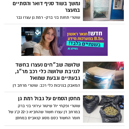
לגניבת שלושה כלי רכב מר״ג,
גבעתיים וגבעת שמואל
המאבק בגניבות כלי רכב: שוטרי מרחב דן
עצרו במהלך הלילה 3 שוהים בלתי חוקיים
שגנבו שלושה כלי רכב מרמת גן, גבעתיים
מחסן הסמים על גבול רמת גן
וגבעת שמואל
שוטרי ופקחי יח' שיטור עירוני בני ברק
במרחב דן עצרו חשוד שהחביא כ-22 ק"ג של
חומר החשוד כסם מסוג קנאביס במחסן
בבניין מגורים על גבול רמת גן-בני ברק
נתפסו על חם: מפקד משטרת
גבעתיים שהיה בחופשה תפס שני
צעירים שגנבו רכב ברמת גן
באירוע נוסף שהתרחש יום קודם לכן, שוטרי
הסיור עצרו חשוד קטין שברשותו כלי פריצה
שב״ח וחשוד נוסף נתפסו כשפרצו
לדירות בבניין שנפגע מהטיל
האיראני וטרם אוכלס מחדש
בלשי משטרת רמת גן- בני ברק במרחב דן
עצרו שוהה בלתי חוקי וחשוד נוסף 'בשעת