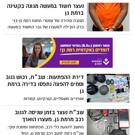
דירת ההפתעות: שב״ח, רכוש גנוב
וסמים להפצה נתפסו בדירה ברמת
גן
אופניים חשמליים, קורקינט, קסדות
ופלאפונים. בלשי משטרת רמת גן-בני ברק
ובלשי היחידה ללוחמה בפשיעה של משטרת
שב״ח נעצר בזמן שניסה לגנוב
מרחב דן עצרו שישה חשודים בדירה במתחם
רכב מרמת גן. מעצרו הוארך
הבורסה
מחשב להנעת כלי רכב, מפתחות ומסכת סקי:
שב״ח ניסה לגנוב רכב מרמת גן, החל
בהמלטות רגלית ונעצר ע"י שוטרי סיור
עסקת הסמים נתפסה בלייב:
ברכבו של החשוד נתפסו סמים
בכמות גבוהה
ברכבו של נהג ברמת גן נתפסו חומרים
החשודים כסם מסוג קנאביס וחשיש-
מחולקים לשקיות וקופסאות רבות יחד עם
נעצר כשהתחבא מאחורי ארון
סיגריות אלקטרוניות עם חומר החשוד כסם
בגדים: נעצר אחד המתפרעים
מסוג קנאביס- שוטרי ופקחי יחידת השיטור
בהתפרעות בר״ג בשבוע שעבר
העירוני ברמת גן של משטרת מרחב דן עצרו
משטרת מרחב דן ותחנת בני ברק-רמת גן
את החשוד