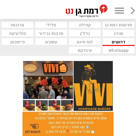
חדשות רמת גן
קהילה
פלילי
צרכנות
מגזין
נדל"ן
תרבות ובידור
פוליטיקה
דרושים
לוח חינם
עסקים
פייסבוק
whatsapp
אינדקס
פלילי
עוד שב״ח נתפס בניסיון לגנוב רכב
מרמת גן
שוטרי ופקחי יחידת שיטור עירוני רמת גן עצרו
לפנות בוקר שוהה בלתי חוקי שעפ"י החשד
פרץ לרכב ברמת גן ותפסו ברשותו כלי פריצה
מזעזע: אלמוני השחית סידורי
תפילה ותפילין בכניסה לבית כנסת
בגבעתיים. צפו בתיעוד