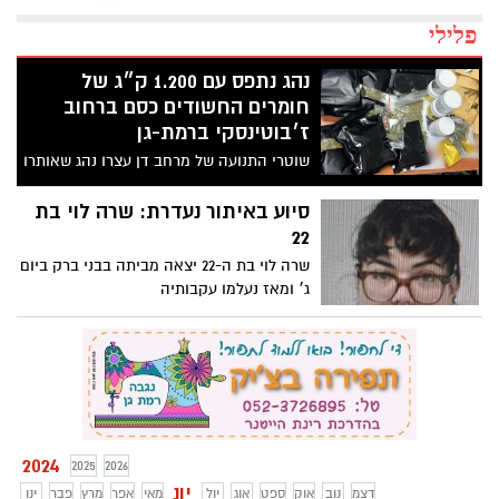
פלילי
נהג נתפס עם 1.200 ק״ג של
חומרים החשודים כסם ברחוב
ז׳בוטינסקי ברמת-גן
שוטרי התנועה של מרחב דן עצרו נהג שאותרו
ברכבו 1.200 ק"ג חומרים החשודים כסם; רכבו
הושבת ורישיונו נשלל
סיוע באיתור נעדרת: שרה לוי בת
22
שרה לוי בת ה-22 יצאה מביתה בבני ברק ביום
ג׳ ומאז נעלמו עקבותיה
2024
2025
2026
יונ
דצמ
נוב
אוק
ספט
אוג
יול
מאי
אפר
מרץ
פבר
ינו