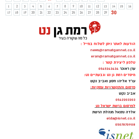
1
2
3
4
5
6
7
8
9
10
11
12
13
14
15
16
30
17
18
19
20
21
22
23
24
25
26
27
28
29
הודעות לאתר ניתן לשלוח במייל :
news@ramatgannet.co.il
eran@ramatgannet.co.il
טלפון ליצירת קשר :
ערן ראוכר
0545243434
מיסדים רמת גן נט וגבעתיים נט:
עו"ד אליהו חסון ואביב נקש
פרסום והתקשרויות עסקיות:
אביב נקש
0542203203
לפרסום ברשת ישראל נט
אלדה נתנאל מנהלת הרשת
elda@isnet.co.il
0507870908