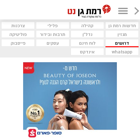
חדשות רמת גן
קהילה
פלילי
צרכנות
מגזין
נדל"ן
תרבות ובידור
פוליטיקה
דרושים
לוח חינם
עסקים
פייסבוק
whatsapp
אינדקס