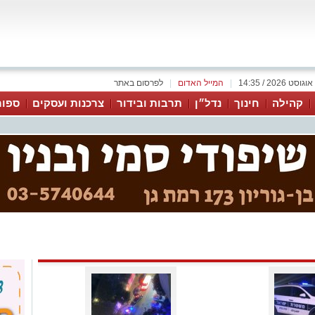
|
המייל האדום
|
לפרסום באתר
קהילה
חינוך
נדל״ן
תרבות ובידור
צרכנות ועסקים
ספור