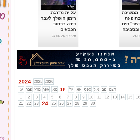
פלילי
ממשיכה
עליית מדרגה:
בתופעת
רימון הושלך לעבר
שב״חים
דירה ברחוב
ובסביבה
הכבאים
...
09:28 / 24.06.24
2024
2025
2026
יונ
דצמ
נוב
אוק
ספט
אוג
יול
מאי
אפר
מרץ
פבר
ינו
1
2
3
4
5
6
7
8
9
10
11
12
13
14
15
1
24
21
22
23
25
26
27
28
29
30