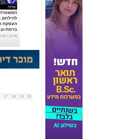
פלילי
המשטרה 
להילחם 
העסקת ה
ברמת-גן 
...
12:49 / 24.06.24
6
17
18
19
20