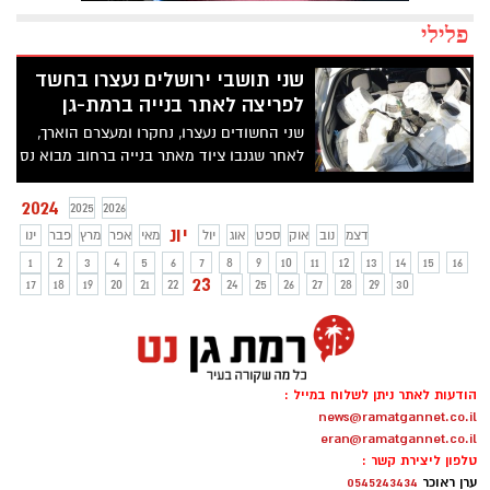
פלילי
שני תושבי ירושלים נעצרו בחשד
לפריצה לאתר בנייה ברמת-גן
שני החשודים נעצרו, נחקרו ומעצרם הוארך,
לאחר שגנבו ציוד מאתר בנייה ברחוב מבוא נס
בעיר
2024
2025
2026
יונ
דצמ
נוב
אוק
ספט
אוג
יול
מאי
אפר
מרץ
פבר
ינו
1
2
3
4
5
6
7
8
9
10
11
12
13
14
15
16
23
17
18
19
20
21
22
24
25
26
27
28
29
30
הודעות לאתר ניתן לשלוח במייל :
news@ramatgannet.co.il
eran@ramatgannet.co.il
טלפון ליצירת קשר :
ערן ראוכר
0545243434