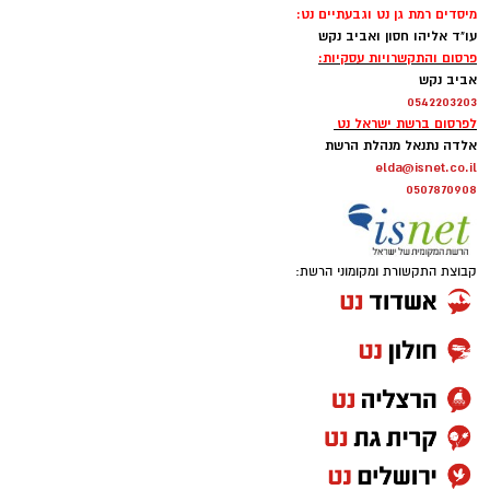
מיסדים רמת גן נט וגבעתיים נט:
עו"ד אליהו חסון ואביב נקש
פרסום והתקשרויות עסקיות:
אביב נקש
0542203203
לפרסום ברשת ישראל נט
אלדה נתנאל מנהלת הרשת
elda@isnet.co.il
0507870908
קבוצת התקשורת ומקומוני הרשת: