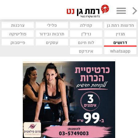
חדשות רמת גן
קהילה
פלילי
צרכנות
מגזין
נדל"ן
תרבות ובידור
פוליטיקה
דרושים
לוח חינם
עסקים
פייסבוק
whatsapp
אינדקס