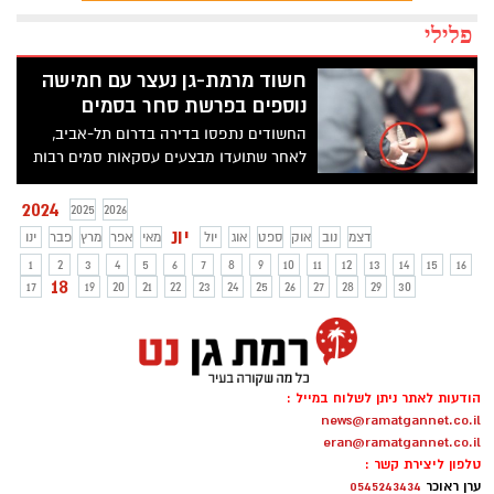
פלילי
חשוד מרמת-גן נעצר עם חמישה
נוספים בפרשת סחר בסמים
החשודים נתפסו בדירה בדרום תל-אביב,
לאחר שתועדו מבצעים עסקאות סמים רבות
2024
2025
2026
יונ
דצמ
נוב
אוק
ספט
אוג
יול
מאי
אפר
מרץ
פבר
ינו
1
2
3
4
5
6
7
8
9
10
11
12
13
14
15
16
18
17
19
20
21
22
23
24
25
26
27
28
29
30
הודעות לאתר ניתן לשלוח במייל :
news@ramatgannet.co.il
eran@ramatgannet.co.il
טלפון ליצירת קשר :
ערן ראוכר
0545243434