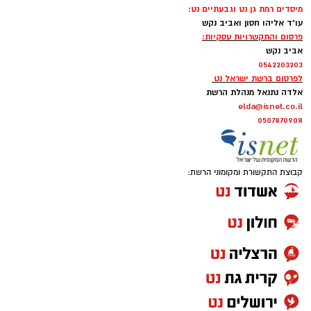
מיסדים רמת גן נט וגבעתיים נט:
עו"ד אליהו חסון ואביב נקש
פרסום והתקשרויות עסקיות:
אביב נקש
0542203203
לפרסום ברשת ישראל נט
אלדה נתנאל מנהלת הרשת
elda@isnet.co.il
0507870908
קבוצת התקשורת ומקומוני הרשת: