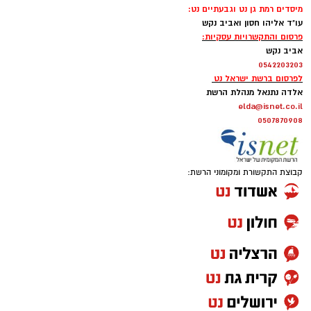
מיסדים רמת גן נט וגבעתיים נט:
עו"ד אליהו חסון ואביב נקש
פרסום והתקשרויות עסקיות:
אביב נקש
0542203203
לפרסום ברשת ישראל נט
אלדה נתנאל מנהלת הרשת
elda@isnet.co.il
0507870908
קבוצת התקשורת ומקומוני הרשת: