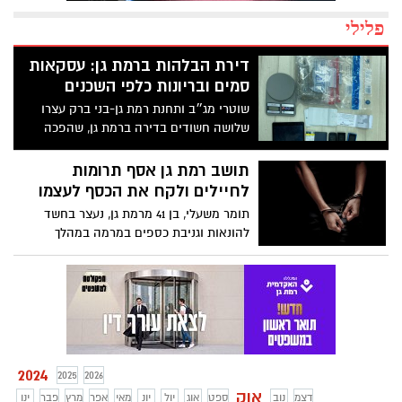
פלילי
דירת הבלהות ברמת גן: עסקאות
סמים ובריונות כלפי השכנים
שוטרי מג״ב ותחנת רמת גן-בני ברק עצרו
שלושה חשודים בדירה ברמת גן, שהפכה
למוקד של פשע
תושב רמת גן אסף תרומות
לחיילים ולקח את הכסף לעצמו
תומר משעלי, בן 41 מרמת גן, נעצר בחשד
להונאות וגניבת כספים במרמה במהלך
תקופת מלחמת חרבות ברזל
2024
2025
2026
אוק
דצמ
נוב
ספט
אוג
יול
יונ
מאי
אפר
מרץ
פבר
ינו