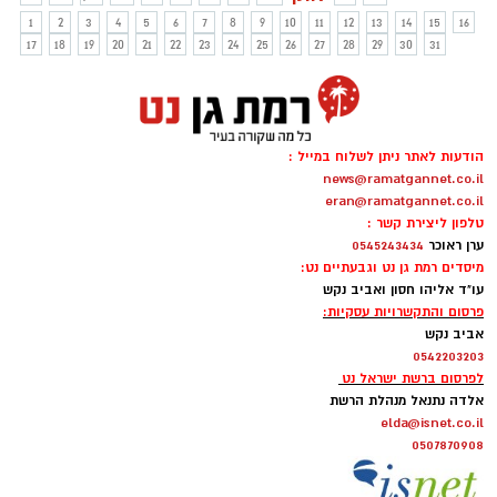
1
2
3
4
5
6
7
8
9
10
11
12
13
14
15
16
17
18
19
20
21
22
23
24
25
26
27
28
29
30
31
הודעות לאתר ניתן לשלוח במייל :
news@ramatgannet.co.il
eran@ramatgannet.co.il
טלפון ליצירת קשר :
ערן ראוכר
0545243434
מיסדים רמת גן נט וגבעתיים נט:
עו"ד אליהו חסון ואביב נקש
פרסום והתקשרויות עסקיות:
אביב נקש
0542203203
לפרסום ברשת ישראל נט
אלדה נתנאל מנהלת הרשת
elda@isnet.co.il
0507870908