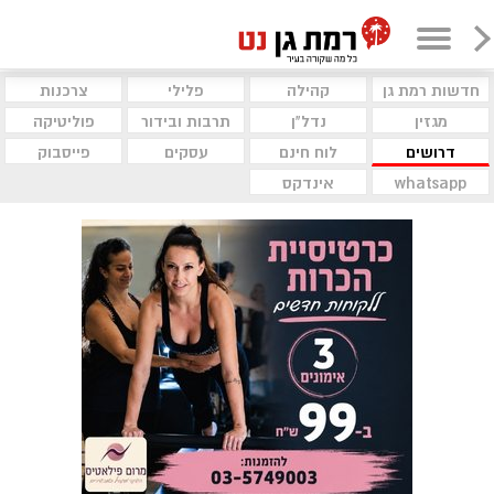
חדשות רמת גן
קהילה
פלילי
צרכנות
מגזין
נדל"ן
תרבות ובידור
פוליטיקה
דרושים
לוח חינם
עסקים
פייסבוק
whatsapp
אינדקס