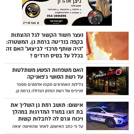
נגרם נזק לרכוש
נעצר חשוד הקשור לגל ההצתות
בקפה בנדיטה ברמת גן. המשטרה:
"היה שותף מרכזי לביצוע" האם זה
בכלל על בסיס חרדים ?
תושב ביתר עילית בן 23 נעצר בחשד
האם משפחות הפשע משתלטות
למעורבות בהצתת בית הקפה ברחוב עוזיאל
ב-1 ביולי. במשטרה טוענים כי מילא תפקיד
על רשת הסושי ג'פאניקה
מרכזי בתכנון ובביצוע האירוע, וכי החקירה
בלילות האחרונים תקפו אלמונים מספר
נמשכת וצפויים מעצרים נוספים, השאלה
סניפים של רשת המזון הגדולה ברמת גן,
העולה הינה האם היו מי שמיהרו להטיל את
גבעתיים והאזור. המשטרה חוקרת
האשמה על חרדים שהציתו את המקום
אישום: תושב רמת גן השליך את
בטענה שהמקום פועל בשבת.
בת זוגו במורד המדרגות במהלך
ויכוח וגרם לה לחבלות קשות
על פי כתב האישום, לאחר שהאישה יצאה
מהדירה וננעלה מחוצה לה, השליך לעברה