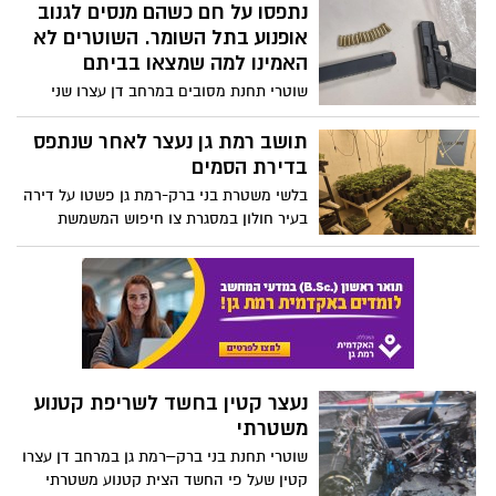
ש"ח
נתפסו על חם כשהם מנסים לגנוב
אופנוע בתל השומר. השוטרים לא
האמינו למה שמצאו בביתם
שוטרי תחנת מסובים במרחב דן עצרו שני
חשודים בחניון בית חולים ברמת גן שעל פי
החשד ניסו לגנוב אופנוע. בבדיקה התברר כי
תושב רמת גן נעצר לאחר שנתפס
הקטנוע עמו הגיעו נגנב מת"א; בחיפוש בביתו
בדירת הסמים
באזור נתפסו אקדח טעון עם מחסנית ארוכה,
בלשי משטרת בני ברק-רמת גן פשטו על דירה
חומר החשוד כסם מסוג קוקאין וקורקינט
בעיר חולון במסגרת צו חיפוש המשמשת
החשוד כגנוב
כמעבדת סמים, ותפסו כ-648 שתילים של
חומר החשוד כסם מסוג קנאביס
נעצר קטין בחשד לשריפת קטנוע
משטרתי
שוטרי תחנת בני ברק–רמת גן במרחב דן עצרו
קטין שעל פי החשד הצית קטנוע משטרתי