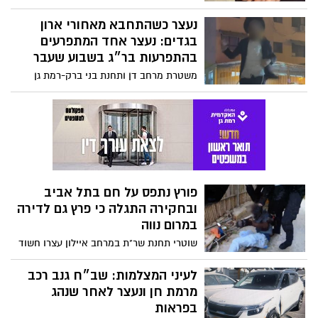
החשודים כסם מסוג קנאביס וחשיש-
מחולקים לשקיות וקופסאות רבות יחד עם
נעצר כשהתחבא מאחורי ארון
סיגריות אלקטרוניות עם חומר החשוד כסם
בגדים: נעצר אחד המתפרעים
מסוג קנאביס- שוטרי ופקחי יחידת השיטור
בהתפרעות בר״ג בשבוע שעבר
העירוני ברמת גן של משטרת מרחב דן עצרו
משטרת מרחב דן ותחנת בני ברק-רמת גן
את החשוד
עצרה חשוד שהתפרע, קפץ על גג רכב של
משטרה צבאית, גרם נזק ותקף שוטרים
במסגרת הפגנה בלתי חוקית ברמת גן
פורץ נתפס על חם בתל אביב
ובחקירה התגלה כי פרץ גם לדירה
במרום נווה
שוטרי תחנת שר"ת במרחב איילון עצרו חשוד
בשעת מעשה בעת שפרץ לדירה בתל אביב.
החקירה הובילה לדירה נוספת שנפרצה ברמת
לעיני המצלמות: שב״ח גנב רכב
גן; החשוד גנב מהדירות כסף (11 אלף דולר),
מרמת חן ונעצר לאחר שנהג
תכשיטים ופלאפונים
בפראות