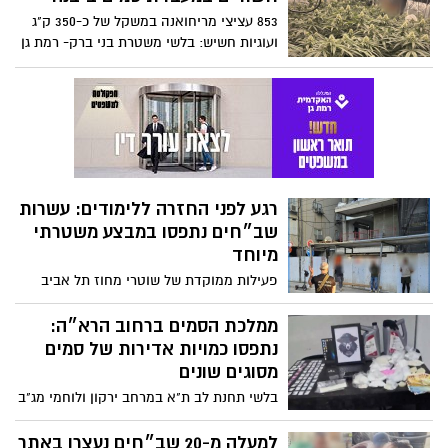
הסתיימה והוגש כתב אישום נגד החשוד
853 עציצי מריחואנה במשקל של כ-350 ק"ג
ועוגיות חשיש: בלשי משטרת בני ברק- רמת גן
ולוחמי מג"ב זרוע ת"א חשפו מעבדת סמים
בת שתי קומות באזור תעשייה בעיר יבנה
רגע לפני החזרה ללימודים: עשרות
שב״חים נתפסו במבצע משטרתי
מיוחד
פעילות ממוקדת של שוטרי מחוז תל אביב
בסיוע מתנדבי כיתות הכוננות ולוחמי מג"ב
הובילה למעצר 65 שב״חים ו-7 מעסיקים
ממלכת הסמים ברחוב הרא״ה:
נתפסו כמויות אדירות של סמים
מסוגים שונים
בלשי תחנת לב ת"א במרחב ירקון ולוחמי מג"ב
זרוע ת"א עצרו חשוד ברמת גן בחשד להחזקת
סמים בכמות גדולה לצד כסף מזומן וציוד
למעלה מ-20 שב״חים נעצרו באתר