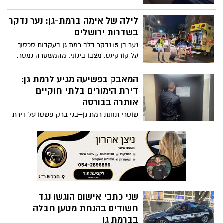
החקירה הסתיימה והוגשה הצהרת תובע
החשודים, אחד מהם תושב רמת-גן, נעצרו
לילה של אימה ברמת-גן: נער נדקר
בתום מעקב משטרתי וחסימת רכבם.
המשטרה תבקש להאריך את מעצרם לאחר
בשדרות ירושלים
שברשותם נתפסו יהלומים, כסף וכלי פריצה
נער בן 15 נדקר בלב רמת גן בעקבות סכסוך
על קורקינט. מצבו בינוני. מהמשטרה נמסר:
"נפתחה חקירה לאיתור חשודים"
המאבק בפשיעה מגיע לרמת גן:
דירת הימורים בלתי חוקיים
אותרה בבורסה
שוטרי תחנת רמת גן–בני ברק פשטו על דירת
הימורים בלתי חוקיים במתחם הבורסה ברמת
גן. 32 מחשבי הימורים נתפסו וארבעה
חשודים נעצרו. מפקד מחוז ת"א חתם על צו
סגירה למקום
שני כתבי אישום הוגשו נגד
חשודים בהנחת מטען חבלה
בברמת גן