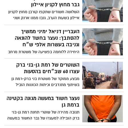
גבר מחוץ לקניון איילון
השלושה חשודים שתקפו קורבן מחוץ לקניון
איילון בשעות הערב, גנבו ממנו ארנק ושני
פלאפונים
העבריין דניאל ימיני ממשיך
להסתבך: נעצר בחשד להונאה
וגניבה בעשרות אלפי ש״ח
היחידה ללוחמה בפשיעה של משטרת מרחב
דן עצרה גבר מוכר למשטרה מרמת גן בחשד
לקבלת דבר במירמה, גניבה וזיוף מחמישה
השוטרים של רמת גן-בני ברק
קורבנות באלפי ש"ח; החקירה הסתיימה
עצרו 60 שב״חים בהסעות
והוגשה הצהרת תובע
מבצע ממוקד של משטרת בני ברק-רמת גן
בשיתוף מתנדבים וכיתות הכוננות הוביל
למעצרם של 60 שוהים בלתי חוקיים שהיו
בהסעות במיניבוסים בכביש 4; שלושת הנהגים
נעצר חשוד במעשה מגונה בקטינה
נעצרו
ברמת גן
תגובה מהירה של שוטרי תחנת רמת גן-בני
ברק הובילה למעצרו של גבר החשוד במעשה
מגונה בקטינה ברמת גן; בימ"ש האריך מעצרו