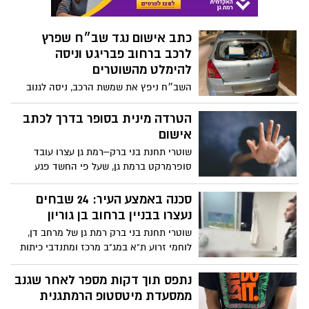
כתב אישום נגד שב״ח שפרץ
לרכב ברחוב פבריגט וניסה
להימלט מהשוטרים
השב״ח ניפץ את שמשת הרכב, ניסה לגנוב
רכוש ונמלט – שוטרי תחנת בני ברק–רמת גן
עצרו את החשוד. החקירה הסתיימה והוגש
הטרדה מינית בסופר בדרך לכתב
כתב אישום
אישום
שוטרי תחנת בני ברק–רמת גן עצרו עובד
סופרמרקט ברמת גן, שעל פי החשד פגע
מינית בקטינה במקום; החקירה הסתיימה
והוגשה הצהרת תובע
סכנה באמצע העיר: 24 שבחים
נעצרו בבניין ברחוב בן גוריון
שוטרי תחנת בני ברק רמת גן של מרחב דן,
לוחמי זרוע ת"א במג"ב מרכז ומתנדבי כיתות
הכוננות עצרו הלילה 24 שוהים בלתי חוקיים
בבניין ברמת גן
נתפס תוך דקות מספר לאחר שגנב
ממסעדת מיטסטופ הרמתגנית