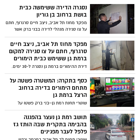
נסגרה הדירה ששימשה כבית
בושת ברחוב בן גוריון
מפקד מחוז תל אביב, ניצב חיים סרגרוף, חתם
על צו סגירה מנהלי לדירה בבני ברק אשר
שימשה על פי החשד כבית בושת
מפקד מחוז תל אביב, ניצב חיים
סרגרוף, חתם על צו סגירה למקום
ברמת גן ששימש כבית הימורים
דירת ההימורים ברמת גן נסגרה ל-30 ימים.
שני חשודים נעצרו במקום ונוספים תושאלו
כסף בתקרה: המשטרה פשטה על
מתחם הימורים בדירה ברחוב
הרצל ברמת גן
שוטרי תחנת רמת גן–בני ברק פשטו על
מתחם הימורים בלתי חוקי ברמת גן; 31
מחשבי הימורים נתפסו ושני מחזיקי המקום
תושב רמת גן נעצר בהפגנה
נעצרו
בהבימה בתקרית שבה הותז גז
פלפל לעבר מפגינים
שוטרי תחנת לב תל אביב במרחב ירקון,