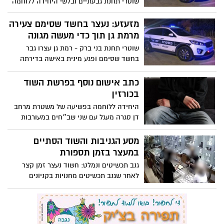
שוטרי תחנת גבעתיים ובלשי היחידה ללוחמה
בפשיעה של מרחב דן בשיתוף יחידת צור של
שב"ס עצרו גבר בחשד למעשים מגונים בגינות
מזעזע: נעצר בחשד שסימם צעירה
ציבוריות בגבעתיים
מרמת גן תוך כדי מעשה מגונה
שוטרי תחנת בני ברק - רמת גן עצרו גבר
בחשד שסימם ופגע מינית באישה בדירתה
ברמת גן
כתב אישום נוסף בפרשת השוד
בכורזין
היחידה ללוחמה בפשיעה של משטרת מרחב
דן סגרה מעגל עם שני שב״חים במעורבות
איומים וגניבה מקטין במתחם כורזין בבעתיים;
החקירה הסתיימה והוגשה הצהרת תובע
מסע הגניבות והשוד הסתיים
נוספת נגד החשוד השני
במעצר בזמן תספורת
גנב תכשיטים ונמלט: חשוד נעצר זמן קצר
לאחר שגנב תכשיטים מחנויות בקניונים
בקרית אונו, רמת גן, פתח תקווה, חולון ורעננה
בשווי אלפי ש"ח במהלך חודש אוגוסט