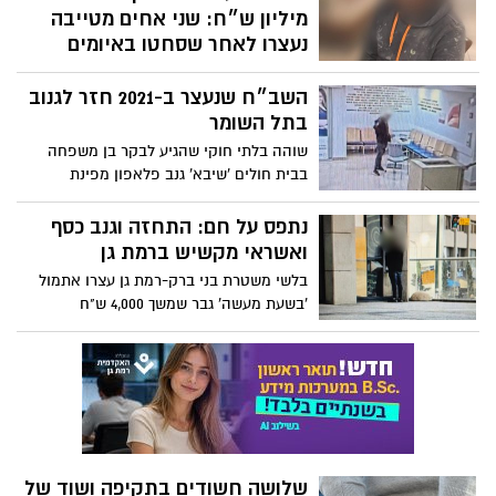
מיליון ש״ח: שני אחים מטייבה
נעצרו לאחר שסחטו באיומים
קשיש מרמת גן
השב״ח שנעצר ב-2021 חזר לגנוב
משטרת בני ברק- רמת גן עצרה שני אחים,
בתל השומר
תושבי טייבה, שעפ"י החשד סחטו באיומים כ-
480,000 ש"ח מקשיש תושב רמת גן, במשך
שוהה בלתי חוקי שהגיע לבקר בן משפחה
שמונה חודשים לאחר שרכש מהם רכב
בבית חולים 'שיבא' גנב פלאפון מפינת
ההמתנה מחוץ למחלקה והחביא אותו בתחנת
אוטובוס
נתפס על חם: התחזה וגנב כסף
ואשראי מקשיש ברמת גן
בלשי משטרת בני ברק-רמת גן עצרו אתמול
'בשעת מעשה' גבר שמשך 4,000 ש"ח
מכספומט לאחר שהתחזה לעובד חברת
חשמל בפני קשיש וגנב מביתו ברמת גן את
ארנקו עם כרטיסי אשראי ו-5,000 ש"ח במזומן
שלושה חשודים בתקיפה ושוד של