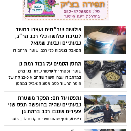
שלושה שב״חים נעצרו בחשד
לגניבת שלושה כלי רכב מר״ג,
גבעתיים וגבעת שמואל
המאבק בגניבות כלי רכב: שוטרי מרחב דן
עצרו במהלך הלילה 3 שוהים בלתי חוקיים
שגנבו שלושה כלי רכב מרמת גן, גבעתיים
מחסן הסמים על גבול רמת גן
וגבעת שמואל
שוטרי ופקחי יח' שיטור עירוני בני ברק
במרחב דן עצרו חשוד שהחביא כ-22 ק"ג של
חומר החשוד כסם מסוג קנאביס במחסן
בבניין מגורים על גבול רמת גן-בני ברק
נתפסו על חם: מפקד משטרת
גבעתיים שהיה בחופשה תפס שני
צעירים שגנבו רכב ברמת גן
באירוע נוסף שהתרחש יום קודם לכן, שוטרי
הסיור עצרו חשוד קטין שברשותו כלי פריצה