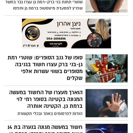
שוטרי תחנת בני ברק–רמת גן עצרו גבר בחשד
שפרץ למסעדת מיטסטופ ברמת גן ותפסו
ברשותו כסף מזומן
סופו של גנב הסופרים: שוטרי רמת
גן-בני ברק עצרו חשוד בגניבה
מסופרים בשווי עשרות אלפי
שקלים
חשוד שמלט מכניסות סופרמרקטים עם עגלות
הוארך מעצרו של החשוד במעשה
מלאות נעצר על ידי משטרת בני ברק–רמת גן.
גנב מוצרים בשווי כולל של 95,510 ש״ח
המגונה בקטינה בסופר רמי לוי
משבעה סופרמרקטים במרכז
ברמת גן. הקטינה אותרה
הודות לפרסומים באתר ובכלי תקשורת
נוספים, הצליחה המשטרה לאתר את הקורבן
חשוד במעשה מגונה בנערה בת 14