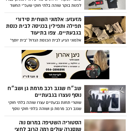
לפנות בוקר שוהה בלתי חוקי שעפ"י החשד
פרץ לרכב ברמת גן ותפסו ברשותו כלי פריצה
מזעזע: אלמוני השחית סידורי
תפילה ותפילין בכניסה לבית כנסת
בגבעתיים. צפו בתיעוד
אלמוני הגיע לבית הכנסת הגדול "בית יוסף"
והשחית תפילין, סידורי תפילה וטליתות.
המשטרה חוקרת
שב״ח שגנב רכב מרמת גן ושב״ח
נוסף נעצרו בגבעתיים
שוטרי תחנת גבעתיים עצרו שוהה בלתי חוקי
שגנב רכב מרמת גן ושוהה בלתי חוקי נוסף
שניסה להימלט. בסריקות אותר רכב עם דלת
פתוחה שעפ"י החשד ניסו לגנוב
הסטוריה השטיפה במרום נוה
שנסגרה עולים רמה קרוב לחצי