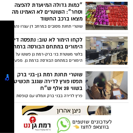
״כמות גדולה המיועדת להפצה
וסחר״: השוטרים לא האמינו מה
מצאו ברכב החשוד
שוטרי תחנת מסובים במרחב דן עצרו נהג
שעל פי החשד החזיק חומרים החשודים כסם
בכמות גדולה המיועדת להפצה ולסחר
לקחו הימור לא טוב: נתפסה דירת
הימורים במתחם הבורסה ברמת גן
בלשי משטרת בני ברק-רמת גן פשטו על דירת
הימורים במתחם הבורסה ברמת גן. מפעילת
המקום עוכבה לחקירה, נתפסו 42 מחשבים
וכסף מזומן בסך 14,290 ש"ח
שוטרי תחנת רמת גן-בני ברק
תפסו פורץ לדירה שגנב תכשיטים
בשווי 28 אלף ש״ח
פרץ לדירה בבני ברק ונמלט עם קופסת
תכשיטים יקרי ערך; החשוד אותר ונעצר ע"י
משטרת בני ברק-רמת גן; החקירה הסתיימה
והוגש נגדו כתב אישום