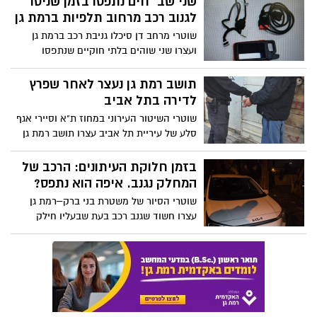
שני שב״חים נתפסו בזמן שניסו
לגנוב רכב מרחוב תלפיות ברמת גן
שוטרי מרחב דן סיכלו גניבת רכב ברמת גן
ועצרו שני שוהים בלתי חוקיים שנתפסו
ברשותם כלי פריצה; החקירה הסתיימה והוגש
כתב אישום
תושב רמת גן נעצר לאחר שפרץ
לדירה בתל אביב
שוטרי השיטור העירוני במחוז ת"א וסיירי אגף
סלע של עיריית תל אביב עצרו תושב רמת גן
בחשד לפריצה לדירה במרכז תל אביב,
וברשותו נתפס כלי פריצה
בזמן חלוקת העיתונים: הרכב של
המחלק נגנב. איפה הוא נתפס?
שוטרי הסיור של משטרת בני ברק–רמת גן
עצרו חשוד שגנב רכב בעת שבעליו חילק
עיתונים בבני ברק. הרכב והגנב נתפסו ברחוב
פנחס רוטנברג ברמת גן