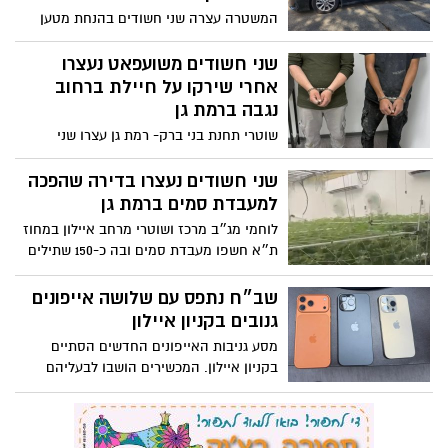
המשטרה עצרה שני חשודים בהנחת מטען
חבלה בדלת בניין מגורים בעיר. נזק כבד נגרם
לדירות בבניין
שני חשודים משועפאט נעצרו
אחרי שירקו על חיילת ברחוב
נגבה ברמת גן
שוטרי תחנת בני ברק- רמת גן עצרו שני
חשודים, תושבי שועפאט, בחשד שקיללו
חיילת, ירקו לעברה ואיימו עליה ברמת גן
שני חשודים נעצרו בדירה שהפכה
למעבדת סמים ברמת גן
לוחמי מג״ב מרכז ושוטרי מרחב איילון במחוז
ת״א חשפו מעבדת סמים ובה כ-150 שתילים
ברמת גן. שני חשודים נעצרו
שב״ח נתפס עם שלושה אייפונים
גנובים בקניון איילון
מסע גניבות האייפונים החדשים הסתיים
בקניון איילון. המכשירים הושבו לבעליהם
החוקיים