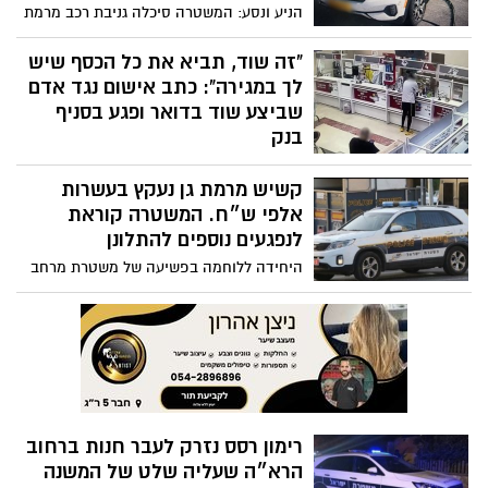
הניע ונסע: המשטרה סיכלה גניבת רכב מרמת
גן ועצרה את החשוד, שוהה בלתי חוקי לאחר
שניסה להימלט תוך סיכון משתמשי הדרך;
"זה שוד, תביא את כל הכסף שיש
חקירתו הסתיימה והוגש כתב אישום
לך במגירה": כתב אישום נגד אדם
שביצע שוד בדואר ופגע בסניף
בנק
שוטרי תחנת בני ברק- רמת גן עצרו גבר
קשיש מרמת גן נעקץ בעשרות
שביצע שוד בסניף דואר בבני ברק וגרימת נזק
לסניף בנק ברמת גן; החקירה הסתיימה והוגש
אלפי ש״ח. המשטרה קוראת
נגדו כתב אישום
לנפגעים נוספים להתלונן
היחידה ללוחמה בפשיעה של משטרת מרחב
דן עצרה גבר בחשד להונאת קשיש וגניבת
כסף רב מחשבון הבנק שלו; המשטרה קוראת
לקורבנות נוספים שנפגעו מהחשוד ששמו
איציק בסון להגיע ולהגיש תלונה
רימון רסס נזרק לעבר חנות ברחוב
הרא״ה שעליה שלט של המשנה