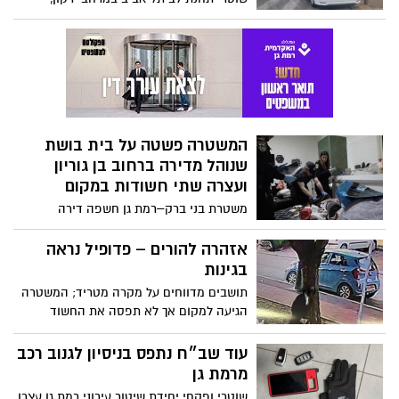
הפועלים באבטחת מחאה ברחבת הבימה,
עיכבו שני מפגינים בחשד לתקיפה הדדית
ברחבת הבימה בתל אביב
המשטרה פשטה על בית בושת
שנוהל מדירה ברחוב בן גוריון
ועצרה שתי חשודות במקום
משטרת בני ברק–רמת גן חשפה דירה
החשודה כבית בושת – מפעילת המקום
נעצרה
אזהרה להורים – פדופיל נראה
בגינות
תושבים מדווחים על מקרה מטריד; המשטרה
הגיעה למקום אך לא תפסה את החשוד
עוד שב״ח נתפס בניסיון לגנוב רכב
מרמת גן
שוטרי ופקחי יחידת שיטור עירוני רמת גן עצרו