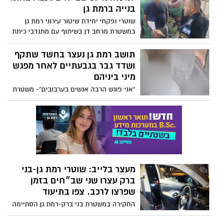
נוסף
בנייה ברמת גן
שוטרי ופקחי יחידת שיטור עירוני רמת גן
במשטרת מרחב דן בשיתוף עם מתנדבי כיתת
הכוננות של תחנת רמת גן- בני ברק עצרו
הבוקר 21 שוהים בלתי חוקיים באתר בנייה,
תושב רמת גן נעצר בחשד שתקף
כחלק מההיערכות לקראת פתיחת שנת
ושדד גבר בגבעתיים לאחר מפגש
הלימודים ושלום הציבור
מיני ביניהם
"אני פוגש הרבה אנשים בערבובים"- משטרת
גבעתיים עצרה גבר שתקף ושדד גבר באיומי
סכין וזאת לאחר מפגש מיני בניהם; החשוד
לקח את הקורבן לכספומטים על מנת למשוך
כסף מזומן ובנוסף לקח ממנו 17 צ'קים
מעצר בלייב: שוטרי רמת גן-בני
ברק עצרו שני שב״חים בזמן
שפרצו לרכב. צפו בתיעוד
החקירה במשטרת בני ברק-רמת גן הסתיימה
והוגש נגד השב״חים, בני 24 ו-17, כתב אישום