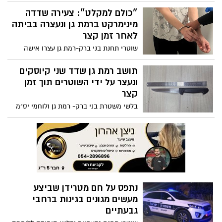
זהות ישראלית מזויפת - שוטרי תחנת בני
ברק-רמת גן עצרו אותו; החקירה הסתיימה
״כולם למקלט״: צעירה שדדה
והוגש נגדו כתב אישום
מינימרקט ברמת גן ונעצרה בביתה
לאחר זמן קצר
שוטרי תחנת בני ברק-רמת גן עצרו אישה
שביצעה שוד בתחבולה באיומי אקדח דמה
במינימרקט ברמת גן
תושב רמת גן שדד שני קיוסקים
ונעצר על ידי השוטרים תוך זמן
קצר
בלשי משטרת בני ברק- רמת גן ולוחמי יס"מ
מחוז ת"א עצרו חשוד שביצע שוד בשני
קיוסקים- ברמת גן ובתל אביב
נתפס על חם מטרידן שביצע
מעשים מגונים בגינות ברחבי
גבעתיים