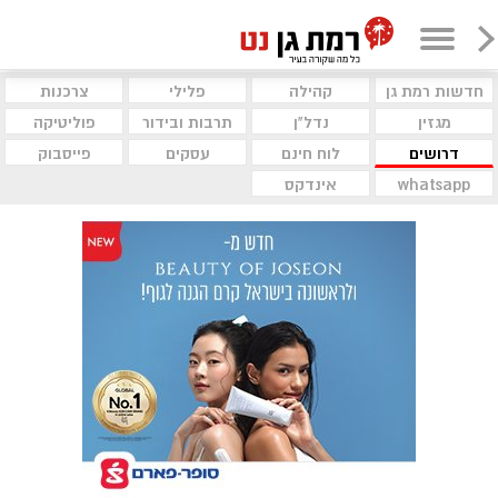
חדשות רמת גן
קהילה
פלילי
צרכנות
מגזין
נדל"ן
תרבות ובידור
פוליטיקה
דרושים
לוח חינם
עסקים
פייסבוק
whatsapp
אינדקס