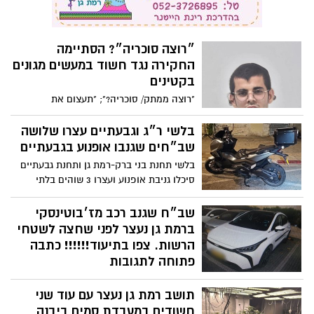
״רוצה סוכריה״? הסתיימה
החקירה נגד חשוד במעשים מגונים
בקטינים
"רוצה ממתק/ סוכריה?"; "תעצום את
העיניים"- משטרת בני ברק- רמת גן עצרה
חשוד שביצע מעשים מגונים ב-3 קטינים בעיר
בלשי ר״ג וגבעתיים עצרו שלושה
בני ברק בשיטת ביצוע חוזרת; החקירה
שב״חים שגנבו אופנוע בגבעתיים
במחלק מין ואלימות במשפחה הסתיימה,
בלשי תחנת בני ברק-רמת גן ותחנת גבעתיים
מעצר החשוד הוארך והוגשה נגדו הצהרת
סיכלו גניבת אופנוע ועצרו 3 שוהים בלתי
תובע
חוקיים שהגיעו עפ"י החשד ברכב גנוב עם
לוחיות משוכפלות; ברשות החשודים נתפס
שב״ח שגנב רכב מז׳בוטינסקי
משבש תדרים
ברמת גן נעצר לפני שחצה לשטחי
הרשות. צפו בתיעוד!!!!!! כתבה
פתוחה לתגובות
תיעוד: שוהה בלתי חוקי שגנב רכב מרמת גן
תושב רמת גן נעצר עם עוד שני
נעצר ע"י שוטרי תחנת מודיעין לפני המעבר
לשטחים; החקירה במשטרת בני ברק- רמת גן
חשודים במעבדת סמים ביבנה