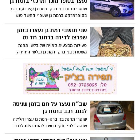
נעצר בסופר מוכר ומרכזי ברמת גן
שוטרי תחנת בני ברק–רמת גן עצרו עובד זר
בסופרמרקט ברמת גן שעפ"י החשד פגע
מינית בנערה במקום, זהותה עדיין לא ידועה
שני תושבי רמת גן נעצרו בזמן
שפרצו לדירה ברחוב חד נס
פעילות מבצעית סמויה של בלשי תחנת
משטרת בני ברק–רמת גן ובלשי היחידה
המרכזית במחוז תל אביב הובילה למעצרם
של שני חשודים שפרצו לדירה ברמת גן וגנבו
תכשיטי זהב בשווי אלפי שקלים; החקירה
הסתיימה והוגש נגדם כתב אישום
שב״ח נעצר על חם בזמן שניסה
לגנוב רכב ברמת גן
שוטרי תחנת בני ברק–רמת גן עצרו הלילה
שוהה בלתי חוקי בחשד להתפרצות לרכב
ברמת גן