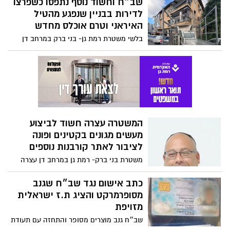
שב״ח וחשוד נוסף נתפסו כשפרצו
לדירות בבניין שנפגע מהטיל
האיראני וטרם אוכלס מחדש
בלשי משטרת רמת גן- בני ברק במרחב דן
עצרו שוהה בלתי חוקי וחשוד נוסף 'בשעת
מעשה' שעפ"י החשד פרצו לדירה בבניין
מגורים שנפגע מטיל במבצע "עם כלביא"
ברמת גן, וגנבו מהדירה מנוע מזגן; ברכבם
נתפסו 4 מנועי מזגן נוספים; בימ"ש שחרר את
החשודים בתנאים מגבילים
המשטרה עצרה חשוד לביצוע
מעשים מגונים בקטינים ופונה
לציבור לאתר קורבנות נוספים
משטרת בני ברק- רמת גן במרחב דן עצרה
גבר בחשד לביצוע מס' מעשים מגונים
בקטינים; בימ"ש האריך מעצרו; המשטרה
כתב אישום נגד שב״ח שגנב
פונה לציבור על מנת לאתר קורבנות נוספים
מסופרמרקט והציג ת.ז ישראלית
שנפגעו מהחשוד ששמו רוני סמדר
מזויפת
שב״ח גנב מוצרים מסופר והתחזה עם תעודת