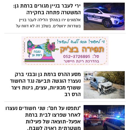
הנאשם סולם ובהמשך דחף אותה במורד גרם
ירי לעבר בניין מגורים ברמת גן:
המדרגות. הפרקליטות מבקשת להותירו
המשטרה פתחה בחקירה
במעצר עד תום ההליכים
אלמונים ירו במהלך הלילה לעבר בניין
בשדרות ירושלים. בשלב זה לא דווח על
נפגעים, והרקע לאירוע נמצא בבדיקה
מסע ההרס ברמת גן ובבני ברק
נעצר? הוגשה תביעה נגד החשוד
ששרף מכוניות, עצים, גינות ויצר
הרס רב
משטרת בני ברק- רמת גן עצרה חשוד שגרם
"נתפסו על חם": שני חשודים נעצרו
נזק לרכוש במספר מקרים, בהם שבירת
מחסומי חנייה, עקירת מצלמה, ניפוץ חלונות
לאחר שפרצו לבית ברמת
זכוכית של סניף בנק, הצתת שלושה כלי רכב,
אפעל-תוצאה של פעילות
הצצת מתקנים בגינה ציבורית ועץ דקל -
משטרתית ראויה לשבח.