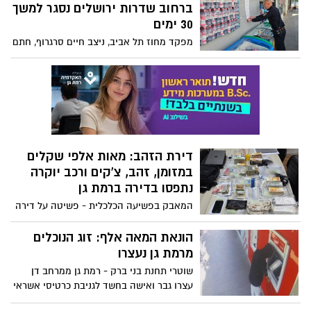
ברחוב שדרות ירושלים נסגר למשך
30 ימים
מפקד מחוז תל אביב, ניצב חיים סרגרוף, חתם
על צו סגירה מנהלי למכולת ברמת גן, לאחר
שבמקום אותר ונעצר שוהה בלתי חוקי
שהועסק בעסק, לצד בעל העסק שנעצר
דירת הזהב: מאות אלפי שקלים
במזומן, זהב, צ'קים ורכב יוקרה
נתפסו בדירה ברמת גן
המאבק בפשיעה הכלכלית - פשיטה על דירה
ברמת גן: נתפסו מאות אלפי שקלים במזומן,
זהב, צ'קים ורכב יוקרה - גבר ואישה נעצרו
הונאת המאה אלף: זוג הנוכלים
מרמת גן נעצרו
שוטרי תחנת בני ברק - רמת גן ממרחב דן
עצרו גבר ואישה בחשד לגניבת כרטיסי אשראי
וביצוע הונאות בהיקף של למעלה מ-100,000