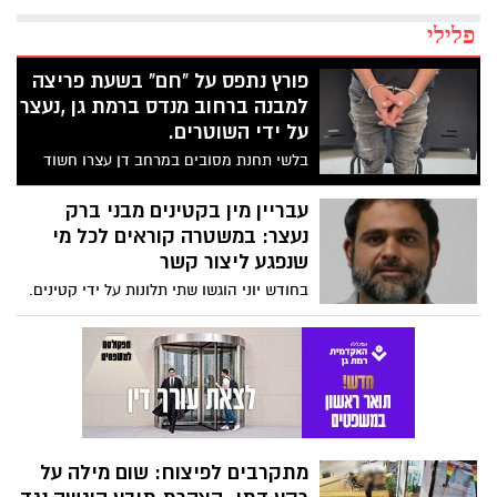
פלילי
פורץ נתפס על "חם" בשעת פריצה
למבנה ברחוב מנדס ברמת גן ,נעצר
על ידי השוטרים.
בלשי תחנת מסובים במרחב דן עצרו חשוד
בהתפרצות למבנה ברמת גן; בימ"ש האריך
מעצרו
עבריין מין בקטינים מבני ברק
נעצר: במשטרה קוראים לכל מי
שנפגע ליצור קשר
בחודש יוני הוגשו שתי תלונות על ידי קטינים.
מעצרו של החשוד הוארך
מתקרבים לפיצוח: שום מילה על