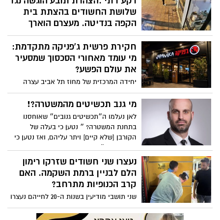
רקע דתי .הצהרת תובע הוגשה נגד
שלושת החשודים בהצתת בית
הקפה בנדיטה. מעצרם הוארך
הציתו ונמלטו: היחידה ללוחמה בפשיעה
חקירת פרשית ג'פניקה מתקדמת:
(יל"פ) של מרחב דן סיימה את חקירת שלושת
החשודים בהצתת בית הקפה "בנדיטה" ברמת
מי עומד מאחורי הסכסוך שמסעיר
גן; הוגשה נגדם הצהרת תובע, מעצרם הוארך
את עולם הפשע?
ובכוונת הפרקליטות להגיש כתב אישום,כידוע
יחידה המרכזית של מחוז תל אביב עצרה
הרשת סערה והתקושרת הכריזה על אלימות
תושב רחובות בשנות ה־20 לחייו בחשד
דתית. קבנטי העיר אף סייעו לבית הקפה
למעורבות בהצתת סניף ג'פניקה בגבעתיים
מי גנב תכשיטים מהמשטרה?!
ש"נפגע מרדיפה דתית" האם שלב
ב־12 ביולי. בית המשפט האריך את מעצרו
לאן נעלמו ה״תכשיטים גנובים״ שאוחסנו
ההתנצלויות יגיע?
בתחנת המשטרה? ״ נטען כי בעלה של
הקורבן [שלא קיים] ויתר עליהם, ואז נטען כי
הם הושמדו״
נעצרו שני חשודים שזרקו רימון
הלם לבניין ברמת השקמה. האם
קרב הכנופיות מתרחב?
שני תושבי מודיעין בשנות ה-20 לחייהם נעצרו
בחשד שהשליכו רימון הלם לעבר חצר בניין
מגורים ברמת השקמה. לא היו נפגעים, אך