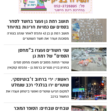
תושב רמת גן נעצר בחשד לסחר
בסמים עם כמויות חריגות במיוחד
תושב רמת גן בן 42 נתפס לאחר שנהג בצורה
מסוכנת ועורר את חשד השוטרים
שני חשודים נעצרו ב״מחסן
הסמים״ של רמת גן
שוטרי תחנת מסובים חשפו מחסן סמים
בחניון בניין מגורים ברמת גן - נתפסו קוקאין
בכמות גדולה, אלפי כדורי אקסטזי, קטמין,
חשיש וחומרים נוספים; שני חשודים נעצרו
ראשוני: ירי ברחוב ז׳בוטינסקי.
ומעצרם הוארך
שוטרים ירו בגלגלי רכב שנמלט
למקום הגיעו שוטרים ואנשי ביטחון ועצרו את
החשוד ברכב
שבחים שבחים: הסופר המוכר