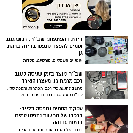
דירת ההפתעות: שב״ח, רכוש גנוב
וסמים להפצה נתפסו בדירה ברמת
גן
אופניים חשמליים, קורקינט, קסדות
ופלאפונים. בלשי משטרת רמת גן-בני ברק
ובלשי היחידה ללוחמה בפשיעה של משטרת
שב״ח נעצר בזמן שניסה לגנוב
מרחב דן עצרו שישה חשודים בדירה במתחם
רכב מרמת גן. מעצרו הוארך
הבורסה
מחשב להנעת כלי רכב, מפתחות ומסכת סקי:
שב״ח ניסה לגנוב רכב מרמת גן, החל
בהמלטות רגלית ונעצר ע"י שוטרי סיור
עסקת הסמים נתפסה בלייב:
ברכבו של החשוד נתפסו סמים
בכמות גבוהה
ברכבו של נהג ברמת גן נתפסו חומרים