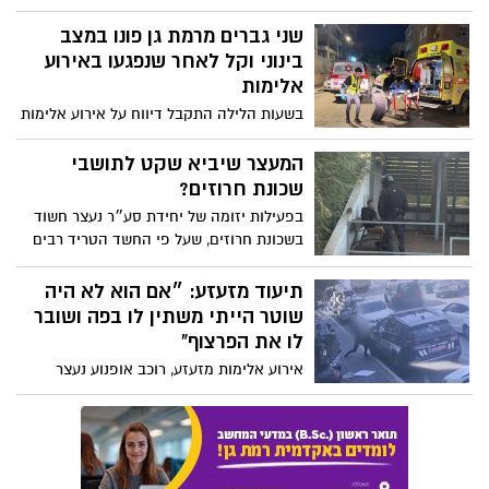
במהלך הפרות סדר
שני גברים מרמת גן פונו במצב
בינוני וקל לאחר שנפגעו באירוע
אלימות
בשעות הלילה התקבל דיווח על אירוע אלימות
ברחוב ישורון. שני פצועים פונו לבית החולים
שיבא בתל השומר
המעצר שיביא שקט לתושבי
שכונת חרוזים?
בפעילות יזומה של יחידת סע״ר נעצר חשוד
בשכונת חרוזים, שעל פי החשד הטריד רבים
מתושבי השכונה
תיעוד מזעזע: ״אם הוא לא היה
שוטר הייתי משתין לו בפה ושובר
לו את הפרצוף"
אירוע אלימות מזעזע, רוכב אופנוע נעצר
בסמוך לאצטדיון רמת גן לאחר שרכב בפרעות
על אופנוע ללא רישיון. ביום למחרת ניקב את
צמיגי ניידת משטרה ברמת גן