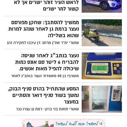
לראש העיר זוהר ישרים אך לא
קשור למר ישרים
כוחות משטרה רבים עושים דרכם אל עבר
ממשיך להסתבך: שחקן מפורסם
הרחוב המרכזי בעקבות רימון שהושלך
לחנות/משרד ברחוב
נעצר ברמת גן לאחר שנהג למרות
שהוא בשלילה
שוטרי ימ"ר את"ן מרחב דן עיכבו לחקירה נהג
שנמצא בפסילת קצין משטרה לאחר שנתפס
בחשד לנהיגה תחת השפעת אלכוהול בחודש
נעצר בנתב״ג לאחר שניסה
שעבר ורישיונו נפסל
להבריח 6 ליטר סם אונס כמות
שיכולה להפיל מאות אנשים.
מטורף! בן 50 מאשדוד נעצר בנתב"ג לאחר
שניסה להבריח לארץ 6 ליטר של סם אונס.
מדובר בכמות גדולה מאוד של סם אונס, ממנו
המסע שהתחיל בהרס סניף הבנק,
מספיקה כמות זעירה כדי להכניס למשקה של
נמשך בשוד סניף דואר והסתיים
אישה או גבר ולגרום למצב של איבוד חושים.
במעצר
מפחיד לדעת כמה נשים וצעירות היו נופלו
שוטרי תחנת בני ברק- רמת גן עצרו גבר
כקורבן אם הסם החשוד היה מצליח להחדיר
בחשד לביצוע שוד בסניף דואר בבני ברק
את הסם לארץ
וגרימת נזק לסניף בנק ברמת גן