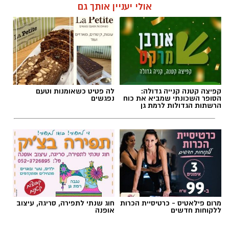
אולי יעניין אותך גם
תגים:
סיוע באיתור נעדר
,
נעדר רמת גן
קפיצה קטנה קנייה גדולה:
לה פטיט כשאומנות וטעם
הסופר השכונתי שמביא את כוח
נפגשים
הרשתות הגדולות לרמת גן
צילום: דוברות המשטרה
מרום פילאטיס - כרטיסיית הכרות
חוג שנתי לתפירה, סריגה, עיצוב
ללקוחות חדשים
אופנה
משטרת ישראל מבקשת את עזרת הציבור
בחיפושיה אחר הנעדר יהודה זהראני, בן 15 מרמת