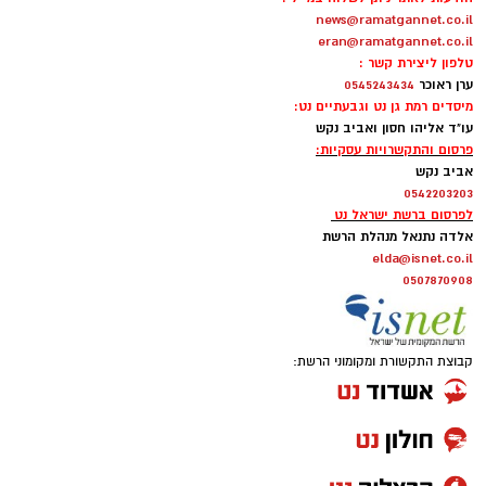
news@ramatgannet.co.il
לילה לוהט ברמת גן: הצתות במספר מוקדים בעיר
eran@ramatgannet.co.il
טלפון ליצירת קשר :
____________________________________
ערן ראוכר
0545243434
מיסדים רמת גן נט וגבעתיים נט:
עו"ד אליהו חסון ואביב נקש
פרסום והתקשרויות עסקיות:
אביב נקש
0542203203
לפרסום ברשת ישראל נט
אלדה נתנאל מנהלת הרשת
elda@isnet.co.il
0507870908
קבוצת התקשורת ומקומוני הרשת:
נעצר חשוד באיומים על חייו של מפקד תחנת
משטרת רמת גן-בני ברק