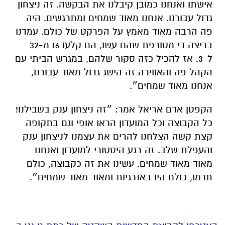
אישתו ואנחנו כמובן קיבלנו את הבקשה. זה ניצחון
גדול עבורנו. אנחנו מאוד שמחים ומתרגשים. היה
פה הרבה מאוד מאמץ על הפרקט של כולם. עמדנו
בריצה די מטורפת שהם עשו, הם קלעו 16 מ-32
ל-3. אז להכיל כזה סקור שלהם, במגרש הביתי עם
הקהל פה והאווירה זה הישג גדול מאוד עבורנו,
אנחנו מאוד שמחים״.
הקפטן
אדם
אריאל אמר
:
״זה
ניצחון
ענק
בשבילנו
!
כל
הקבוצה
וכל
המועדון
הראו
אופי
וגם
בתקופה
קצת
קשה
הצלחנו
להרים
את
עצמנו
לניצחון
ענק
והעפלת
שלב
.
זה
רגע
היסטורי
למועדון
ואנחנו
מאוד
מאוד
שמחים
.
עשינו
את
זה
כקבוצה
,
כולם
תרמו
,
כולם
היו
באנרגיות
ומאוד
מאוד
שמחים״
.