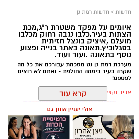
גן.
חדשות
>
חדשות רמת גן
הנעדר נראה לאחרונה אתמול בערב בראשל"צ
איומים על מפקד משטרת ר"ג,מכת
ומאז נעלמו עקבותיו.
הצתות בעיר.כלבו נגבה רחוק מכלבו
מועלם ,איציק בונצל חזיתית
תיאורו: גובה 1.60, שיער שחור, תיאור לבוש אינו
בסגלוביץ.תאונה באתר בנייה ופצוע
ידוע.
נוסף בתאונה .ועוד ועוד.
מערכת רמת גן נט מסכמת עבורכם את כל מה
שקרה בעיר ביממה החולפת - ואתם לא רוצים
לפספס!
אביב נקש / 20:22 09.08.26
קרא עוד
אולי יעניין אותך גם