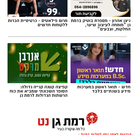
תגים:
חדשות רמת גן
כל היודע דבר על מקום המצאו מתבקש לפנות
למוקד 100 של משטרת ישראל.
ניצן אהרון - מספרת בוטיק ברמת
מרום פילאטיס - כרטיסיית הכרות
גן ״מומחה לעיצוב שיער,
ללקוחות חדשים
החלקות, וצבעים״
הצטרפו לקבוצת החדשות השקטה של רמת גן נט ב-
WhatsApp כל החדשות לחצו כאן
חדש - תואר ראשון במערכות
קפיצה קטנה קנייה גדולה:
מידע בשנתיים בלבד
הסופר השכונתי שמביא את כוח
הרשתות הגדולות לרמת גן
אילוסטרציה AI
כל מה שקרה ברמת גן ב-24 שעות - ריכוז
האירועים:
הודעות לאתר ניתן לשלוח במייל :