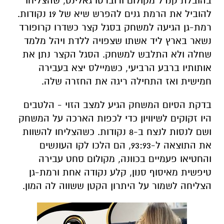
בהובלת קנדל מקולום ורוברטו גאלינט, שהצליחו
להוביל את הרמת גנים להפרש שיא של 19 נקודות.
רמת-גן הגיעה למשחק בסגל קצר כשדרו קרופורד
נשאר בארץ ליד אשתו שצפויה ללדת ויהל מלמד
שחלה ולא התלבש למשחק. הסגל הקצר נתן את
אותותיו ברבע הרביעי, כשמיילס יצא בעבירה
חמישית ואז התחילה ריגה את החזרה שלה.
בדקת הסיום המשחק הגיע למצב הזוי - הלטבים
היו זקוקים לשיוויון כדי לכפות הארכה על המשחק
ושם לנסות לנצח ב-8 נקודות. כשהצליחו להשוות
את התוצאה ל-93:93, הם הלכו לקו העונשים
והחטיאו פעמיים בכוונה, מקולום סחט עבירה
טיפשית מאיסוף סנון, קלע נקודה אחת ורמת-גן
הצליחה לשמור על היתרון הקטן ששווה לה המון.