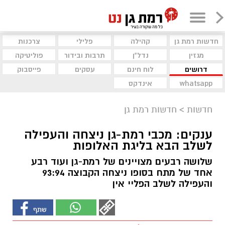
חדשות רמת גן
קהילה
פלילי
צרכנות
מגזין
נדל"ן
תרבות ובידור
פוליטיקה
דרושים
לוח חינם
עסקים
פייסבוק
whatsapp
אינדקס
חדשות
>
חדשות רמת גן
ענקים: מכבי רמת-גן ניצחה והעפילה
לשלב הבא בליגת האלופות
שלושה רבעים מצויינים של רמת-גן ועוד רבע
אחד של מתח בסופו ניצחה הקבוצה 93:94
והעפילה לשלב הפליי אין