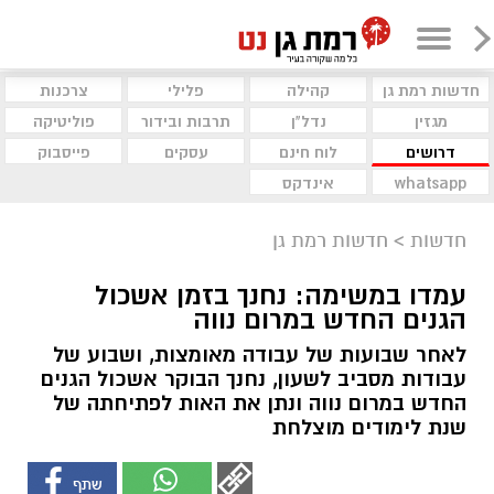
חדשות רמת גן
קהילה
פלילי
צרכנות
מגזין
נדל"ן
תרבות ובידור
פוליטיקה
דרושים
לוח חינם
עסקים
פייסבוק
whatsapp
אינדקס
חדשות
>
חדשות רמת גן
עמדו במשימה: נחנך בזמן אשכול
הגנים החדש במרום נווה
לאחר שבועות של עבודה מאומצות, ושבוע של
עבודות מסביב לשעון, נחנך הבוקר אשכול הגנים
החדש במרום נווה ונתן את האות לפתיחתה של
שנת לימודים מוצלחת