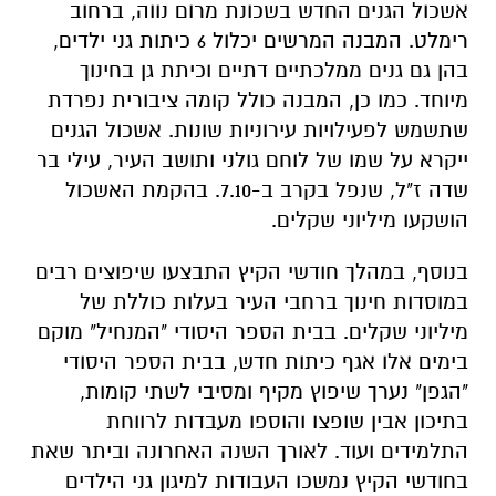
אשכול הגנים החדש בשכונת מרום נווה, ברחוב
רימלט. המבנה המרשים יכלול 6 כיתות גני ילדים,
בהן גם גנים ממלכתיים דתיים וכיתת גן בחינוך
מיוחד. כמו כן, המבנה כולל קומה ציבורית נפרדת
שתשמש לפעילויות עירוניות שונות. אשכול הגנים
ייקרא על שמו של לוחם גולני ותושב העיר, עילי בר
שדה ז"ל, שנפל בקרב ב-7.10. בהקמת האשכול
הושקעו מיליוני שקלים.
בנוסף, במהלך חודשי הקיץ התבצעו שיפוצים רבים
במוסדות חינוך ברחבי העיר בעלות כוללת של
מיליוני שקלים. בבית הספר היסודי "המנחיל" מוקם
בימים אלו אגף כיתות חדש, בבית הספר היסודי
"הגפן" נערך שיפוץ מקיף ומסיבי לשתי קומות,
בתיכון אבין שופצו והוספו מעבדות לרווחת
התלמידים ועוד. לאורך השנה האחרונה וביתר שאת
בחודשי הקיץ נמשכו העבודות למיגון גני הילדים