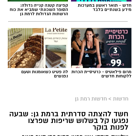
חדש - תואר ראשון במערכות
קפיצה קטנה קנייה גדולה:
מידע בשנתיים בלבד
הסופר השכונתי שמביא את כוח
הרשתות הגדולות לרמת גן
אילוסטרציה AI
מרום פילאטיס - כרטיסיית הכרות
לה פטיט כשאומנות וטעם
הברכה מתחילה הרבה לפני הנס
ללקוחות חדשים
נפגשים
כולנו ממתינים לנס הגדול.
לישועה.
חדשות
>
חדשות רמת גן
לרפואה.
לשלום בית.
חשד להצתה סדרתית ברמת גן: שבעה
לפרנסה.
נפגעו קל בשלוש שריפות שפרצו
לילדים.
לפנות בוקר
לזיווג.