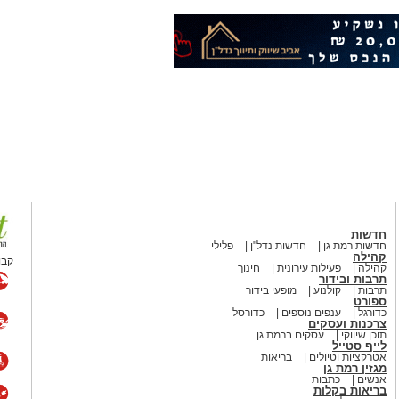
חדשות
חדשות רמת גן
חדשות נדל"ן
פלילי
קהילה
קבו
קהילה
פעילות עירונית
חינוך
תרבות ובידור
תרבות
קולנוע
מופעי בידור
ספורט
כדורגל
ענפים נוספים
כדורסל
צרכנות ועסקים
תוכן שיווקי
עסקים ברמת גן
לייף סטייל
אטרקציות וטיולים
בריאות
מגזין רמת גן
אנשים
כתבות
בריאות בקלות