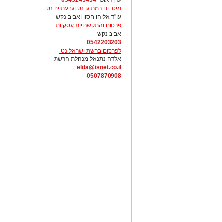
ערן ראוכר
0545243434
מיסדים רמת גן נט וגבעתיים נט:
עו"ד אליהו חסון ואביב נקש
פרסום והתקשרויות עסקיות:
אביב נקש
0542203203
לפרסום ברשת ישראל נט
אלדה נתנאל מנהלת הרשת
elda@isnet.co.il
0507870908