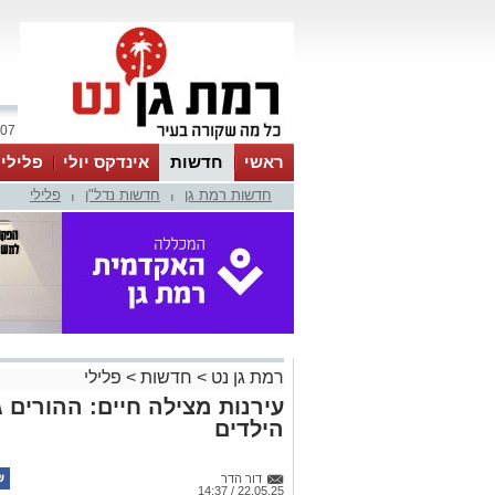
07 אוגוסט 2026 / 13:12
ראשי
חדשות
אינדקס יולי
פלילי
חדשות רמת גן
חדשות נדל"ן
פלילי
ווטסאפ
|
|
רמת גן נט
>
חדשות
>
פלילי
עירנות מצילה חיים: ההורים גי
הילדים
דור הדר
22.05.25 / 14:37