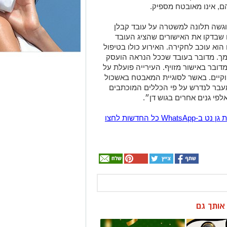
הם, אינו מאובטח מספיק.
וגשה תלונה למשטרה על עובד קבלן
 שבדקו את האישורים שהציג העובד
הוא עוכב לחקירה. האירוע כולו בטיפול
ך. מדובר בעובד שככל הנראה הועסק
דובר באישור מזויף. העירייה פועלת על
חוקיים. באשר לסוגיית המאבטח באשכול
עבר לנדרש על פי הכללים המוכתבים
פי גנים אחרים בגוש דן״.
הצטרפו לקבוצת החדשות השקטה של רמת גן נט ב-WhatsApp כל החדשות לחצו
ן אותך גם