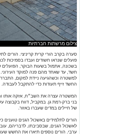
צילום מרשתות חברתיות
סערה בקרב הורי קרית קריניצי. הורים לתל
פועלים שנראו חשודים ועבדו בסמיכות לכנ
בשכונה, אתמול בשעות הבוקר, הפועלים ש
חשד, עד שאחד מהם פנה למוקד העירוני. ב
למשטרה וכשהגיעה ניידת למקום, התברר כ
החשד זייף תעודות כדי להתקבל לעבודה.
המשטרה עצרה את השב״ח, אזקה אותו וה
בני ברק-רמת גן. במקביל, דווח בקבוצה ע
של חיילים במדים שעברו באזור.
הורים לתלמידים באשכול הגנים טוענים כ
לאשכול הגנים, שבסביבתו, לדבריהם, עובד
ערבי. הורים נוספים תיארו את החשש שע