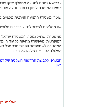
•⁠ ⁠כביש 4 נחסם לתנועה ממחלף אלוף שדה לכיוון צפון - התנועה מופנת לכביש 471.
•⁠ ⁠מאם המושבת לכיוון דרום התנועה מופנ
שוטרי משטרת התנועה הארצית נמצאים במ
אנו ממליצים לציבור לנסוע בדרכים חלופי
ממשטרת ישראל נמסר: ״משטרת ישראל רו
דמוקרטית ומאפשרת מחאות כל עוד הן מת
המשטרה לא תאפשר הפרות סדר מכל סוג א
העלולה לסכן את שלומו של הציבור״.
כאן
אולי יעניי