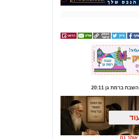
וד
ן אותך גם