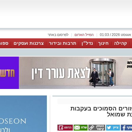
|
המייל האדום
|
לפרסום באתר
קהילה
חינוך
נדל״ן
תרבות ובידור
צרכנות ועסקים
ספור
אדירים בכביש 4 ובאזורים הסמוכים בעקבות
ת שמואל