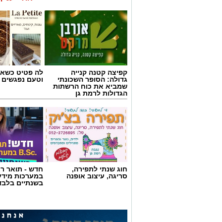
קפיצה קטנה קנייה
לה פטיט כשאו
גדולה: הסופר השכונתי
וטעם נפגשים
שמביא את כוח הרשתות
הגדולות לרמת גן
אילוסטרציה AI
הברכה מתחילה הרבה לפני הנס
כולנו ממתינים לנס הגדול.
לישועה.
חוג שנתי לתפירה,
חדש - תואר רא
לרפואה.
סריגה, עיצוב אופנה
במערכות מידע
לשלום בית.
בשנתיים בלבד
לפרנסה.
לילדים.
לזיווג.
אנחנו משוכנעים שהברכה תגיע ביום שבו 