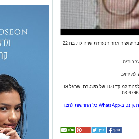
משטרת ישראל מבקשת את עזרת הציבור בחיפושיה אחר הנעדרת שרה לוי, בת 22
עקבותיה.
כל היודע דבר על מקום הימצאה מתבקש לפנות למוקד 100 של משטרת ישראל או
הצטרפו לקבוצת החדשות השקטה של רמת גן נט ב-WhatsApp כל החדשות לחצו