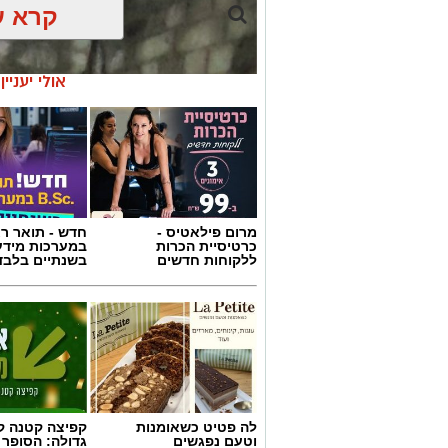
קרא ע
אולי יעניי
מרום פילאטיס -
חדש - תואר רא
כרטיסיית הכרות
במערכות מידע
ללקוחות חדשים
בשנתיים בלבד
צילום: כבאות והצלה לישראל
חשד להצתה מכוונת ברמת גן: שלוש שריפו
לה פטיט כשאומנות
קפיצה קטנה קנ
מוקדים סמוכים בעיר, ובמהלכן נפגעו שב
וטעם נפגשים
גדולה: הסופר 