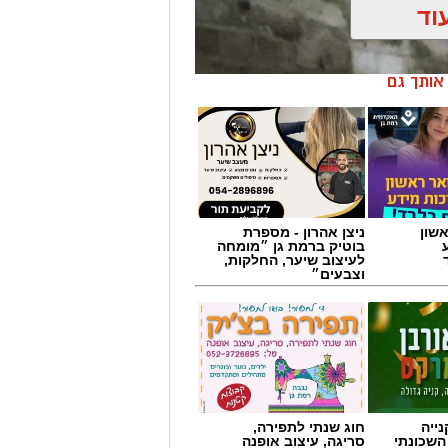
וד
ן אותך גם
שון
ניצן אהרון - מספרת
בוטיק ברמת גן ״מומחה
לעיצוב שיער, החלקות,
וצבעים״
ת פרצו לפנות בוקר (שישי) בשלושה
ייה
חוג שנתי לתפירה,
עה בני אדם באורח קל משאיפת עשן.
השכונתי
סריגה, עיצוב אופנה