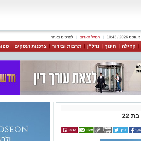
|
המייל האדום
|
לפרסום באתר
קהילה
חינוך
נדל״ן
תרבות ובידור
צרכנות ועסקים
ספור
ת 22