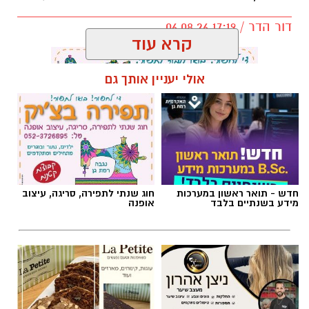
דור הדר / 17:19 06.08.26
קרא עוד
אולי יעניין אותך גם
תגים:
כרמל שאמה הכהן
,
מכבי עירוני רמת גן
,
זיסמן
אולם זיסמן ברמת גן, אולמה הביתי של מכבי
קבוצת כנען רמת-גן, שנחנך ב-1993, עובר בימים
חדש - תואר ראשון במערכות
חוג שנתי לתפירה, סריגה, עיצוב
אלו שיפוץ משמעותי לקראת עונת המשחקים
מידע בשנתיים בלבד
אופנה
הקרובה, בהשקעתה האדיבה והנדיבה של עיריית
רמת גן והעומד בראשה כרמל שאמה הכהן
והבעלים של המועדון אבי גבאי הנאמדת בכשני
מיליון ש״ח.
במסגרת השיפוץ, יוחלפו כל המושבים על הפרקט