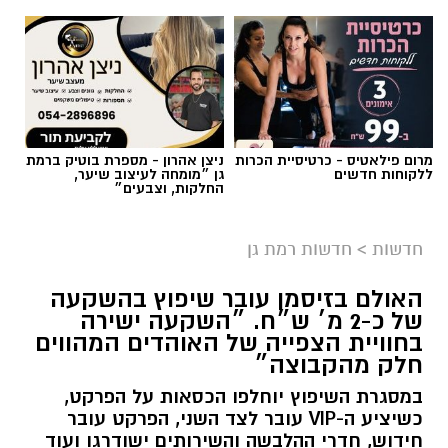
מרום פילאטיס - כרטיסיית הכרות
ניצן אהרון - מספרת בוטיק ברמת
ללקוחות חדשים
גן ״מומחה לעיצוב שיער,
החלקות, וצבעים״
חדשות
>
חדשות רמת גן
האולם בזיסמן עובר שיפוץ בהשקעה
של כ-2 מ׳ ש״ח. ״השקעה ישירה
בחוויית הצפייה של האוהדים המהווים
חלק מהקבוצה״
במסגרת השיפוץ יוחלפו הכסאות על הפרקט,
כשיציע ה-VIP עובר לצד השני, הפרקט עובר
חידוש, חדרי ההלבשה והשירותים ישודרגו ועוד