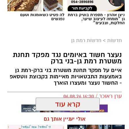
ובמקומם יותקנו יציעים חדשים. יציע ה-VIP עובר
ניצן אהרון - מספרת בוטיק ברמת
לה פטיט כשאומנות וטעם
צד וימוקם בצד בו היו ממוקמים שולחן המזכירות
גן ״מומחה לעיצוב שיער,
נפגשים
וספסלי הקבוצות. אלה עוברים לצד השני מתחת
החלקות, וצבעים״
ליציעים המרכזיים של האולם, מול מצלמות
הטלוויזיה. גם משני צידי הפרקט מאחורי הסלים
חדשות
>
חדשות רמת גן
יותקנו יציעים חדשים.
נעצר חשוד באיומים נגד מפקד תחנת
משטרת רמת גן-בני ברק
מטרת השינוי היא להעניק לאוהדים חוויית משחק
נעימה והיא מתבצע תודות לתמיכת ראש העיר,
איים על מפקד תחנת משטרת בני ברק-רמת גן
כרמל שאמה הכהן ובהובלת מנכ״ל רשות הספורט
באמצעות התבטאויות מאיימות בקבוצת ווטסאפ
- החשוד נעצר ומעצרו הוארך
העירונית ר״ג, רוני יהודה. בזכות השינוי המתבצע
תגדל כמות המקומות ביציעים על הפרקט בכ-200
ערן ראוכר / 16:30 06.08.26
מקומות.
קרא עוד
אולי יעניין אותך גם