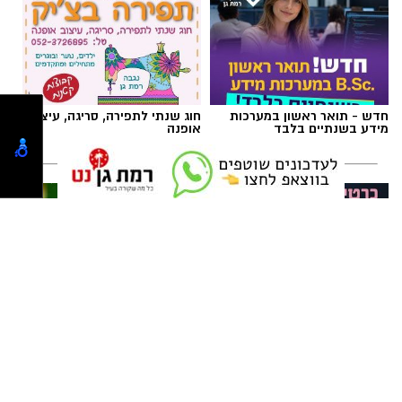
תגים:
משטרת ישראל
,
משטרת רמת גן
חדש - תואר ראשון במערכות
חוג שנתי לתפירה, סריגה, עיצוב
מידע בשנתיים בלבד
אופנה
מרום פילאטיס - כרטיסיית הכרות
קפיצה קטנה קנייה גדולה:
ללקוחות חדשים
הסופר השכונתי שמביא את כוח
הרשתות הגדולות לרמת גן
צילום: דוברות המשטרה
תחנת משטרת רמת גן - בני ברק עלתה בשבועות