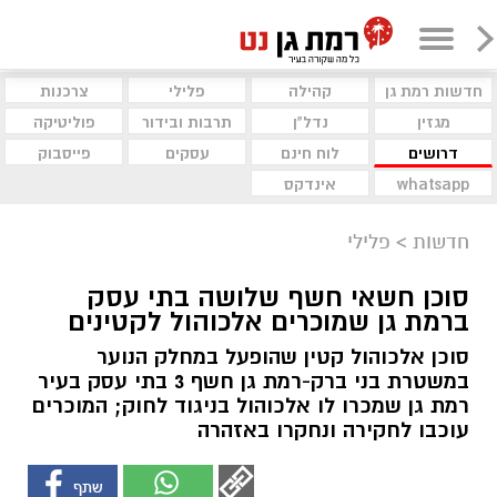
חדשות רמת גן
קהילה
פלילי
צרכנות
מגזין
נדל"ן
תרבות ובידור
פוליטיקה
דרושים
לוח חינם
עסקים
פייסבוק
whatsapp
אינדקס
חדשות
>
פלילי
סוכן חשאי חשף שלושה בתי עסק
ברמת גן שמוכרים אלכוהול לקטינים
סוכן אלכוהול קטין שהופעל במחלק הנוער
במשטרת בני ברק-רמת גן חשף 3 בתי עסק בעיר
רמת גן שמכרו לו אלכוהול בניגוד לחוק; המוכרים
עוכבו לחקירה ונחקרו באזהרה