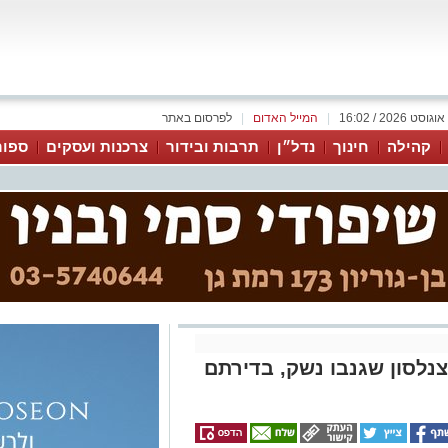
|
המייל האדום
|
לפרסום באתר
קהילה
חינוך
נדל״ן
תרבות ובידור
צרכנות ועסקים
ספור
נלסון שגנבו נשק, בדירתם