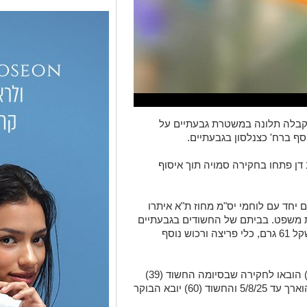
בועיים, ביום ראשון ה-20/7/25 התקבלה תלונה במשטרת גבעתיים על
סף ברח' כצנלסון בגבעתיים.
ן פתחו בחקירה סמויה תוך איסוף
יחד עם לוחמי יס"מ מחוז ת"א איתרו
ית משפט. בביתם של החשודים בגבעתיים
נתפס חומר החשוד כסם מסוג קוקאין במשקל 61 גרם, כלי פריצה ורכוש נוסף
שני החשודים (60 גבעתיים, 39 אור עקיבא) הובאו לחקירה שבסיומה החשוד (39)
הובא לדיון בבימ"ש השלום בת"א ומעצרו הוארך עד 5/8/25 והחשוד (60) יובא הבוקר