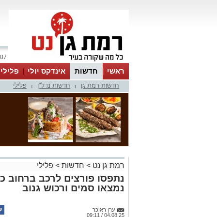
07 אוגוסט 2026 / 16:02
ראשי
חדשות
אינדקס יולי
פלילי
חדשות רמת גן
חדשות נדל"ן
פלילי
ווטסאפ
|
|
רמת גן נט
>
חדשות
>
פלילי
נתפסו פורצים לרכב ברחוב כצ
נמצאו סמים ורכוש גנוב
ערן ראוכר
04.08.25 / 09:11