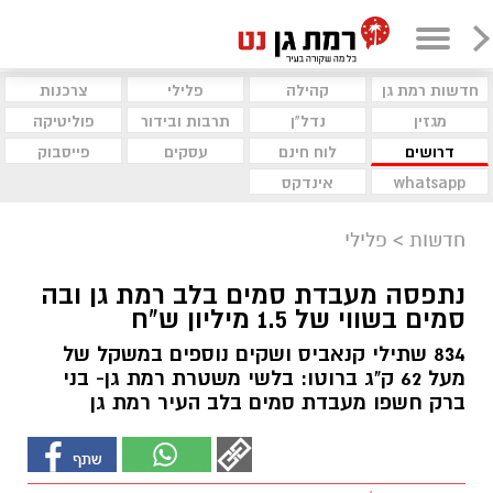
חדשות רמת גן
קהילה
פלילי
צרכנות
מגזין
נדל"ן
תרבות ובידור
פוליטיקה
דרושים
לוח חינם
עסקים
פייסבוק
whatsapp
אינדקס
חדשות
>
פלילי
נתפסה מעבדת סמים בלב רמת גן ובה
סמים בשווי של 1.5 מיליון ש"ח
834 שתילי קנאביס ושקים נוספים במשקל של
מעל 62 ק"ג ברוטו: בלשי משטרת רמת גן- בני
ברק חשפו מעבדת סמים בלב העיר רמת גן