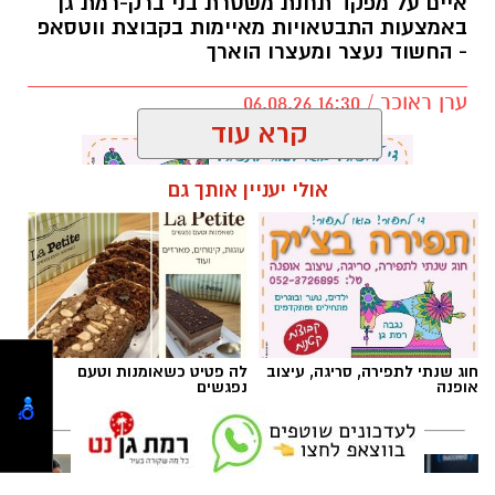
איים על מפקד תחנת משטרת בני ברק-רמת גן
כרמל שאמה הכהן ובהובלת מנכ״ל רשות הספורט
באמצעות התבטאויות מאיימות בקבוצת ווטסאפ
- החשוד נעצר ומעצרו הוארך
העירונית ר״ג, רוני יהודה. בזכות השינוי המתבצע
תגדל כמות המקומות ביציעים על הפרקט בכ-200
ערן ראוכר / 16:30 06.08.26
מקומות.
קרא עוד
אולי יעניין אותך גם
תגים:
משטרת ישראל
,
משטרת רמת גן
חוג שנתי לתפירה, סריגה, עיצוב
לה פטיט כשאומנות וטעם
אופנה
נפגשים