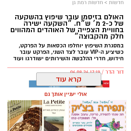
חדשות
>
חדשות רמת גן
האולם בזיסמן עובר שיפוץ בהשקעה
של כ-2 מ׳ ש״ח. ״השקעה ישירה
בחוויית הצפייה של האוהדים המהווים
חלק מהקבוצה״
במסגרת השיפוץ יוחלפו הכסאות על הפרקט,
כשיציע ה-VIP עובר לצד השני, הפרקט עובר
חידוש, חדרי ההלבשה והשירותים ישודרגו ועוד
דור הדר / 17:19 06.08.26
קרא עוד
אולי יעניין אותך גם
תגים:
כרמל שאמה הכהן
,
מכבי עירוני רמת גן
,
זיסמן
אולם זיסמן ברמת גן, אולמה הביתי של מכבי