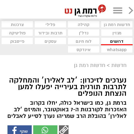
חדשות רמת גן
קהילה
פלילי
צרכנות
מגזין
נדל"ן
תרבות ובידור
פוליטיקה
דרושים
לוח חינם
עסקים
פייסבוק
whatsapp
אינדקס
חדשות
>
חדשות רמת גן
נערכים לזיכרון: ׳לב לאלירן׳ והמחלקה
לתרבות תורנית בעירייה יפעלו למען
הנצחת הנופלים
ברמת גן, כמו בישראל כולה, יחלו בקרוב
האזכרות לקורבנות ה-7 באוקטובר, והמיזם ׳לב
לאלירן׳ בהובלת הרב שמריהו נערך לסייע לאבלים