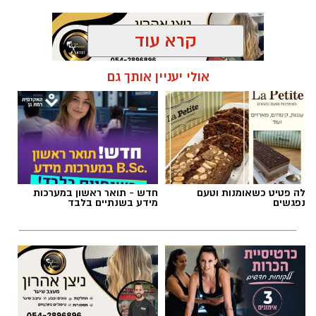
קרא עוד
אולי יעניין אותך גם
תגים:
יחידת סע״ר רמת גן
,
העסקת שב״חים רמת גן
לה פטיט כשאומנות וטעם
חדש - תואר ראשון במערכות
נפגשים
מידע בשנתיים בלבד