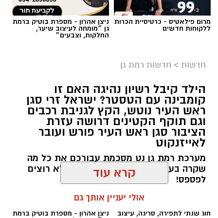
צילום: דוברות עיריית רמת גן
מרום פילאטיס - כרטיסיית הכרות
ניצן אהרון - מספרת בוטיק ברמת
ללקוחות חדשים
גן ״מומחה לעיצוב שיער,
החלקות, וצבעים״
מוקדם יותר היום, רביעי, 5.8.26, עיכבו סיירי יחידת
סע״ר (סיירת עירונית ר״ג) שני חשודים, לאחר
חדשות
>
חדשות רמת גן
שהוקפצו לדירה בעקבות תלונה של תושבת העיר
שחשדה כי בדירה מסתתרים שב״חים. סיירי
הילד קיבל רשיון נהיגה האם זו
היחידה הגיעו לדירה, עיכבו את החשודים לתשאול
קומבינה עם הטסטר? ישראל זרי סגן
ממנו עלה כי מדובר בשוהים בלתי חוקיים
ראש העיר נוטש, הקץ לגניבת רכבים
וגם תוקף הקטינים דרושה עזרת
(שב״חים).
הציבור סגן ראש העיר פורש ועובר
לאייזנקוט
סיירי היחידה עיכבו את החשודים עד להגעת שוטרי
משטרת ישראל והעבירו את המשך הטיפול בהם
מערכת רמת גן נט מסכמת עבורכם את כל מה
שקרה בעיר ביממה החולפת - ואתם לא רוצים
לידם.
קרא עוד
לפספס!
מהעירייה נמסר כי סיירי סע״ר ממשיכים לפעול
אולי יעניין אותך גם
מערכת רמת גן נט / 10:17 05.08.26
24/7 בכל רחבי העיר במטרה לשמור על ביטחון
חוג שנתי לתפירה, סריגה, עיצוב
ניצן אהרון - מספרת בוטיק ברמת