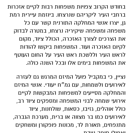
בחודש הקרוב צפויות משפחות רבות לקיים אזכרות
ברחבי העיר ליקריהם שנרצחו. ביוזמת עיירית רמת
גן, יצרו אנשי המחלקה התורנית קשר עם כל
משפחה ומשפחה שיקיריה נרצחו, במטרה לבדוק
את הצרכים לצורך האזכרה, הכולל ציוד, מקום
לקיום האזכרה ועוד. המשפחות ביקשו להודות
לראש העיר וללשכת ראש העיר על החום העוטף
את המשפחות בימים אלו ובכל השנה כולה.
נציין, כי במקביל פועל המיזם המרגש גם לעזרה
לאירועים ולשמחות, עם גמ״ח יעודי. אנשי המיזם
והמחלקה מסייעים למשפחות המבקשות לקיים
אירועי שמחה לבני המשפחה ומספקים ציוד רב,
כולל אוהלים, גזיבו, כסאות, שולחנות, ציוד
לאירועים כמו בר מצווה או ברית, מערכת הגברה,
מתנפחים, תאורת לד, מכונות פופקורן ומשחקים
ואפילו חופה ניידת.