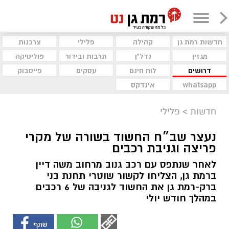
חדשות רמת גן
קהילה
פלילי
צרכנות
מגזין
נדל"ן
תרבות ובידור
פוליטיקה
דרושים
לוח חינם
עסקים
פייסבוק
whatsapp
אינדקס
חדשות
>
פלילי
נעצר שב״ח החשוד בשורה של מקרי
פריצה וגניבת רכבים
לאחר שנתפס עם רכב גנוב מרחוב משה דיין
ברמת גן, הצליחו לקשור שוטרי תחנת בני
ברק-רמת גן את החשוד לגניבה של 6 רכבים
במהלך חודש יולי