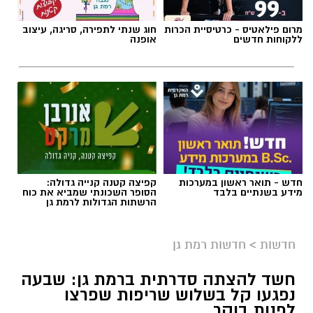
מרום פילאטיס - כרטיסיית הכרות
חוג שנתי לתפירה, סריגה, עיצוב
ללקוחות חדשים
אופנה
חדש - תואר ראשון במערכות
קפיצה קטנה קנייה גדולה:
מידע בשנתיים בלבד
הסופר השכונתי שמביא את כוח
הרשתות הגדולות לרמת גן
חדשות
>
חדשות רמת גן
חשד להצתה סדרתית ברמת גן: שבעה
נפגעו קל בשלוש שריפות שפרצו
לפנות בוקר