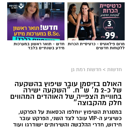
צילום: כבאות והצלה לישראל
חשד להצתה מכוונת ברמת גן: שלוש שריפות פרצו
לפנות בוקר (שישי) בשלושה מוקדים סמוכים בעיר,
מרום פילאטיס - כרטיסיית הכרות
חדש - תואר ראשון במערכות
ללקוחות חדשים
מידע בשנתיים בלבד
ובמהלכן נפגעו שבעה בני אדם באורח קל משאיפת
עשן. חוקר דליקות של כבאות והצלה קבע כי קיים
חשד ממשי להצתה מכוונת וכי ייתכן קשר בין כלל
חדשות
>
חדשות רמת גן
האירועים.
האולם בזיסמן עובר שיפוץ בהשקעה
האירוע החל בשריפה שפרצה בעץ דקל ובלובי של
של כ-2 מ׳ ש״ח. ״השקעה ישירה
בניין מגורים ברחוב הרצל. זמן קצר לאחר מכן
בחוויית הצפייה של האוהדים המהווים
התקבל דיווח על שריפה נוספת בלובי של בניין
חלק מהקבוצה״
מגורים ברחוב ז'בוטינסקי הסמוך.
במסגרת השיפוץ יוחלפו הכסאות על הפרקט,
כשיציע ה-VIP עובר לצד השני, הפרקט עובר
לוחמי האש שהוזעקו למקום פעלו לכיבוי הלהבות,
חידוש, חדרי ההלבשה והשירותים ישודרגו ועוד