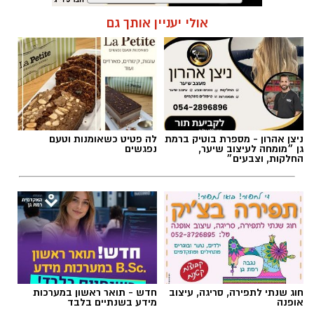
תגים:
פרשת השבוע
,
זמני כניסת השבת ברמת גן
אולי יעניין אותך גם
ניצן אהרון - מספרת בוטיק ברמת
לה פטיט כשאומנות וטעם
גן ״מומחה לעיצוב שיער,
נפגשים
החלקות, וצבעים״
אילוסטרציה AI
חוג שנתי לתפירה, סריגה, עיצוב
חדש - תואר ראשון במערכות
הברכה מתחילה הרבה לפני הנס
אופנה
מידע בשנתיים בלבד