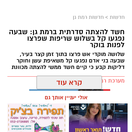
כולנו ממתינים לנס הגדול.
לישועה.
חדשות
>
חדשות רמת גן
לרפואה.
לשלום בית.
חשד להצתה סדרתית ברמת גן: שבעה
לפרנסה.
נפגעו קל בשלוש שריפות שפרצו
לילדים.
לפנות בוקר
לזיווג.
שלושה מוקדי אש פרצו בתוך זמן קצר בעיר,
אנחנו משוכנעים שהברכה תגיע ביום שבו המציאות
שבעה בני אדם נפגעו קל משאיפת עשן וחוקר
תשתנה.
דליקות קבע כי קיים חשד ממשי להצתה מכוונת
אבל פרשת ראה מגלה לנו מבט אחר.
מערכת רמת גן נט / 10:27 07.08.26
"רְאֵה אָנֹכִי נֹתֵן לִפְנֵיכֶם הַיּוֹם בְּרָכָה..."
קרא עוד
שימו לב למילה אחת.
"נותן".
אולי יעניין אותך גם
לא "אתן".
לא "אעניק".
אלא נותן – בלשון הווה.
תגים:
שריפה רמת גן
הקב"ה אינו מבטיח ברכה רק בעתיד. הוא מגלה