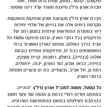
טיקוצקי, קנטור, גוטמן, עמית גרוס ושות', ואת
חברת אורון נדל"ן מייצגת משרד עו"ד רינה שוסטר.
חברת אורון נדל"ן מקבוצת אורון אחזקות והשקעות
מקדמת בימים אלה את בנייתן של אלפי יחידות
דיור במסגרת התחדשות עירונית במגוון רחב של
פרויקטים בכל רחבי הארץ, ובהם פרויקט Hello תל
אביב בדרך השלום, מתחם 'גארדן טאוורס' ברח'
החשמונאים בבת ים, ופרויקטים נוספים בגבעת
אולגה (בבנייה), בחולון, רחובות, קרית מוצקין,
בחיפה, בבאר שבע, הוד השרון, יבנה, ירושלים,
רמת גן, תל אביב, גבעתיים, בת ים ובערים נוספות
ברחבי הארץ.
גל קסטל, משנה למנכ"ל אורון נדל"ן:
"הזכייה
במתחם פודים-רש"י ברמת גן מהווה עוד צעד חשוב
בהרחבת פעילותנו בתחום ההתחדשות העירונית.