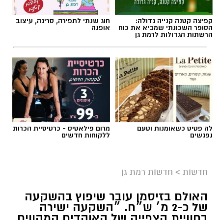
קפיצה קטנה קנייה גדולה:
חוג שנתי לתפירה, סריגה, עיצוב
הסופר השכונתי שמביא את כוח
אופנה
הרשתות הגדולות לרמת גן
לה פטיט כשאומנות וטעם
מרום פילאטיס - כרטיסיית הכרות
נפגשים
ללקוחות חדשים
צילום: כבאות והצלה לישראל
חשד להצתה מכוונת ברמת גן: שלוש שריפות פרצו
חדשות
>
חדשות רמת גן
לפנות בוקר (שישי) בשלושה מוקדים סמוכים בעיר,
ובמהלכן נפגעו שבעה בני אדם באורח קל משאיפת
האולם בזיסמן עובר שיפוץ בהשקעה
עשן. חוקר דליקות של כבאות והצלה קבע כי קיים
של כ-2 מ׳ ש״ח. ״השקעה ישירה
חשד ממשי להצתה מכוונת וכי ייתכן קשר בין כלל
בחוויית הצפייה של האוהדים המהווים