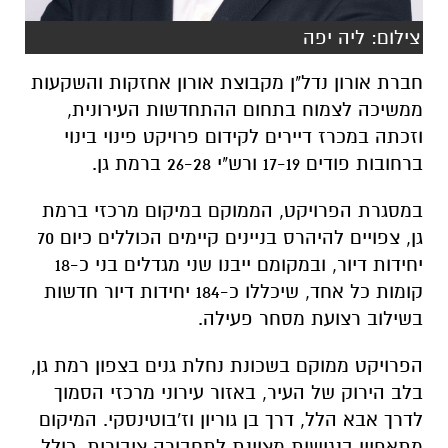
צילום: ליה יפה
חברת אורון נדל"ן מקבוצת אורון אחזקות והשקעות
ממשיכה לצמוח בתחום ההתחדשות העירונית,
וזכתה במכרז דיירים לקידום פרויקט פינוי בינוי
ברחובות פודים 17-19 ורש"י 26-28 ברמת גן.
במסגרת הפרויקט, הממוקם במיקום מרכזי ברמת
גן, צפויים להיהרס בניינים קיימים הכוללים כיום 70
יחידות דיור, ובמקומם ייבנו שני מגדלים בני כ-18
קומות כל אחד, שיכללו כ-184 יחידות דיור חדשות
בשילוב רצועת מסחר פעילה.
הפרויקט ממוקם בשכונת נחלת גנים בצפון רמת גן,
בלב הירוק של העיר, באזור עירוני מרכזי הסמוך
לדרך אבא הלל, דרך בן גוריון וז'בוטינסקי.
המיקום
מתאפיין בנגישות מצוינת לתחבורה ציבורית, כולל