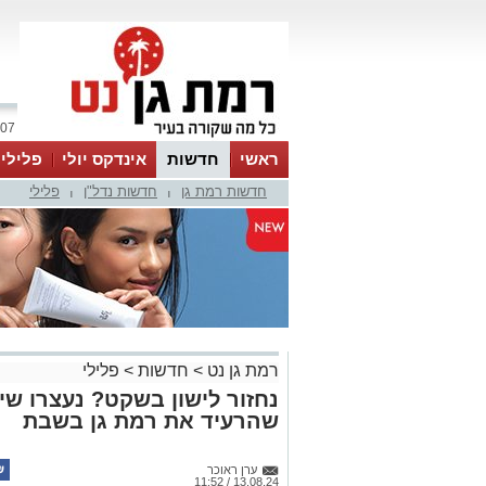
07 אוגוסט 2026 / 12:44
ראשי
חדשות
אינדקס יולי
פלילי
חדשות רמת גן
חדשות נדל"ן
פלילי
ווטסאפ
|
|
רמת גן נט
>
חדשות
>
פלילי
נחזור לישון בשקט? נעצרו שי
שהרעיד את רמת גן בשבת
ערן ראוכר
13.08.24 / 11:52