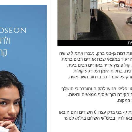
ית
ת רמת גן-בני ברק, נעצרו אתמול שישה
רעיד במוצאי שבת אזורים רבים ברמת
 23:00 בשבת, נשמע קול פיצוץ אדיר באזורים רבים בעיר,
ת. בחלוף הזמן ועל רקע קולות
נזרק על אבר רכב ברחוב השר משה.
י פלילי הגיעו למקום והוברר כי הושלך
חקירה תוך איסוף ממצאים וראיות.
 במקום.
במסגרת החקירה, אתמול, בלשי תחנת רמת גן- בני ברק עצרו 6 חשודים והם הובאו
 והבוקר יובאו לדיון בבימ"ש השלום בת"א/ לנוער